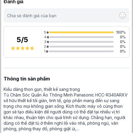
Đánh giá
Chia sẻ đánh giá của bạn
5
100
%
4
0
%
5
/
5
3
0
%
2
0
%
1
0
%
Thông tin sản phẩm
Kiểu dáng thon gọn, thiết kế sang trọng
Tủ Chăm Sóc Quần Áo Thông Minh Panasonic HCC-R340ARXV
sở hữu thiết kế tối giản, tinh tế, góp phần mang đến sự sang
trọng cho mọi không gian sống. Kích thước máy vô cùng thon
gọn sẽ tạo điều kiện để người dùng có thể đặt tại nhiều vị trí
khác nhau, thuận tiện cho quá trình sử dụng. Chẳng hạn, người
dùng có thể đặt tủ ở thềm nghỉ lối vào nhà, phòng ngủ, văn
phòng, phòng thay đồ, phòng giặt ủi,...