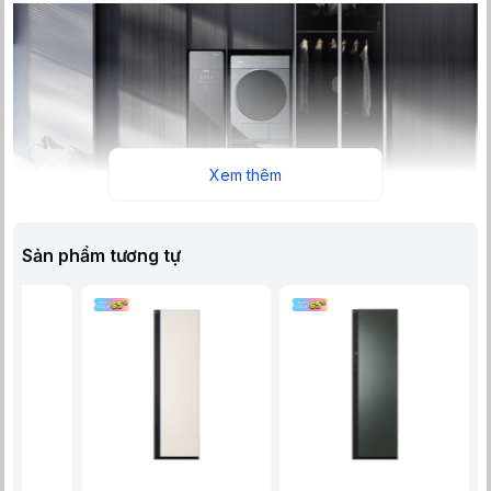
Xem thêm
Sản phẩm tương tự
Tủ Chăm Sóc Quần Áo Thông Minh Panasonic HCC-R340ARXV
sở hữu thiết kế sang trọng
Bề mặt tủ được thiết kế theo dạng gương cực kỳ sang trọng và
cao cấp. Hơn nữa, người dùng cũng có thể tận dụng mặt tủ này
như một chiếc gương toàn thân để chỉnh trang quần áo trước khi
ra ngoài. Tủ được trang bị bảng điều khiển cảm ứng hiện đại, bố
trí ngay bên ngoài mặt cửa. Với thiết kế đơn giản, trực quan,
người dùng có thể thao tác và lựa chọn các chế độ giặt ủi phù
hợp một cách dễ dàng.
Bên trong, tủ được thiết kế với 3 móc treo chắc chắn. Đồng thời