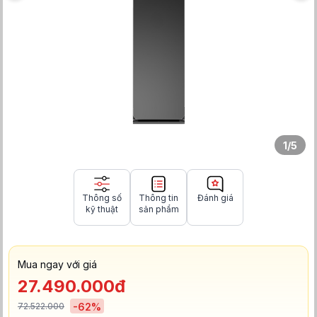
1
/
5
Thông số
Thông tin
Đánh giá
kỹ thuật
sản phẩm
Mua ngay với giá
27.490.000đ
72.522.000
-
62
%