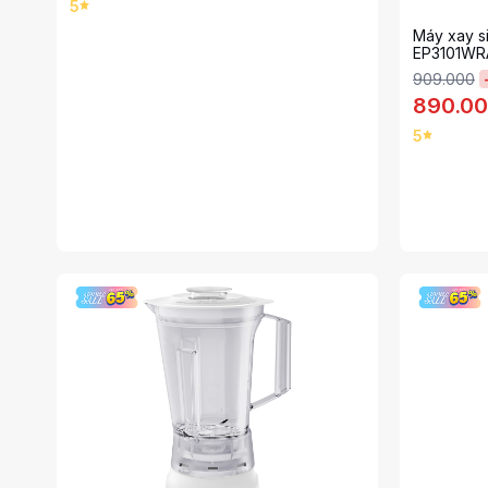
5
Máy xay s
EP3101WR
909.000
890.0
5