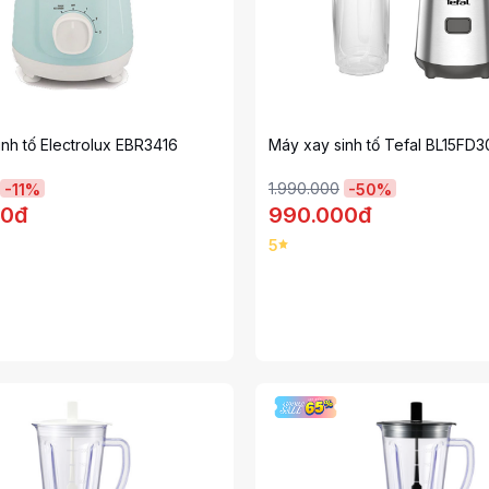
nh tố Electrolux EBR3416
Máy xay sinh tố Tefal BL15FD3
1.990.000
-
11
%
-
50
%
00đ
990.000đ
5