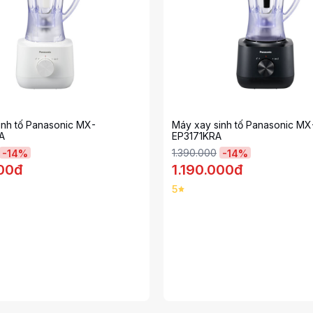
inh tố Panasonic MX-
Máy xay sinh tố Panasonic MX
A
EP3171KRA
1.390.000
-
14
%
-
14
%
000đ
1.190.000đ
5