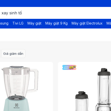
msung
Tivi LG
Máy giặt
Máy giặt 9 Kg
Máy giặt Electrolux
Má
H
Giá giảm dần