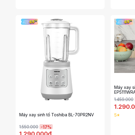
Máy xay s
EP5111WR
1.459.000
1.290.
Máy xay sinh tố Toshiba BL-70PR2NV
5
1.550.000
-
17
%
1.290.000đ