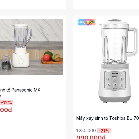
inh tố Panasonic MX-
A
-
12
%
000đ
Máy xay sinh tố Toshiba BL-7
1.250.000
-
21
%
990.000đ