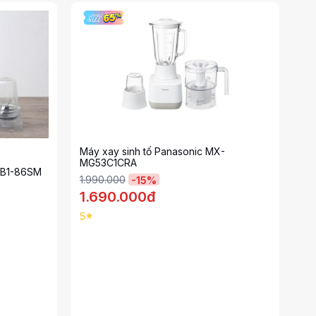
Máy xay sinh tố Panasonic MX-
MG53C1CRA
7CB1-86SM
1.990.000
-
15
%
1.690.000đ
5