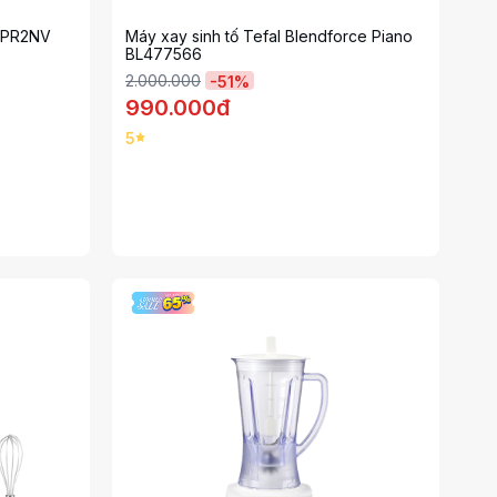
70PR2NV
Máy xay sinh tố Tefal Blendforce Piano
BL477566
2.000.000
-
51
%
990.000đ
5