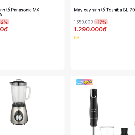
inh tố Panasonic MX-
Máy xay sinh tố Toshiba BL-
A
1.550.000
-
2
%
-
17
%
00đ
1.290.000đ
5