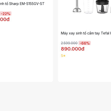
inh tố Sharp EM-S155GV-ST
-
22
%
000đ
Máy xay sinh tố cầm tay Tefa
2.599.000
-
66
%
890.000đ
5