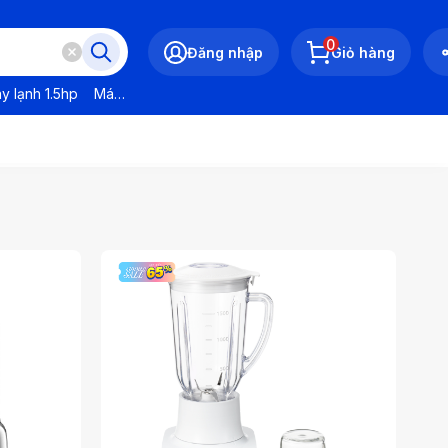
0
Đăng nhập
Giỏ hàng
y lạnh 1.5hp
Máy lạnh LG
Máy lạnh Daikin
Máy lạnh Panasonic