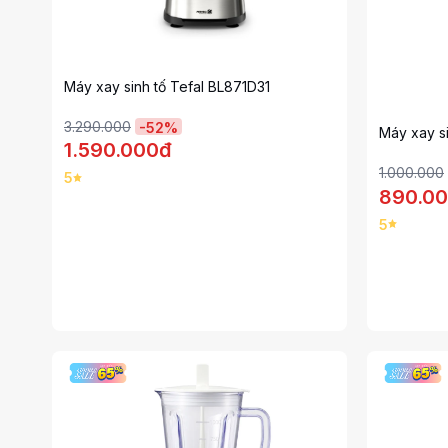
Máy xay sinh tố Tefal BL871D31
3.290.000
-
52
%
Máy xay si
1.590.000đ
1.000.000
5
890.0
5