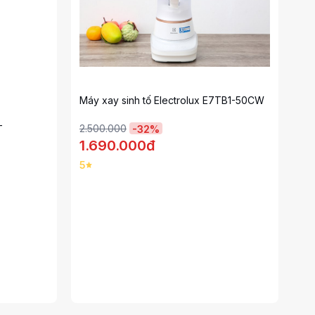
Máy xay sinh tố Electrolux E7TB1-50CW
-
2.500.000
-
32
%
1.690.000đ
5