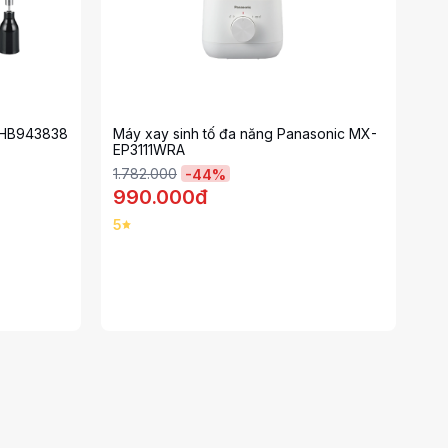
l HB943838
Máy xay sinh tố đa năng Panasonic MX-
EP3111WRA
1.782.000
-
44
%
990.000đ
5