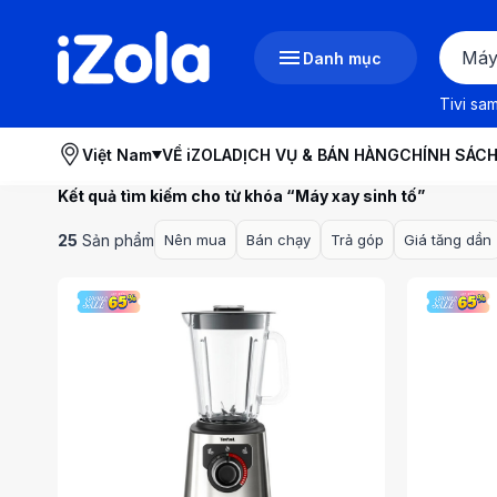
Danh mục
Tivi sa
Việt Nam
VỀ iZOLA
DỊCH VỤ & BÁN HÀNG
CHÍNH SÁC
Kết quả tìm kiếm cho từ khóa “
Máy xay sinh tố
”
25
Sản phẩm
Nên mua
Bán chạy
Trả góp
Giá tăng dần