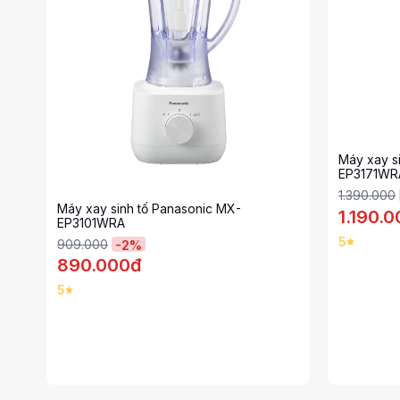
Máy xay s
EP3171WR
1.390.000
Máy xay sinh tố Panasonic MX-
1.190.
EP3101WRA
5
909.000
-
2
%
890.000đ
5