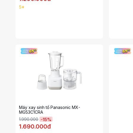
5
Máy xay sinh tố Panasonic MX-
MG53C1CRA
1.990.000
-
15
%
1.690.000đ