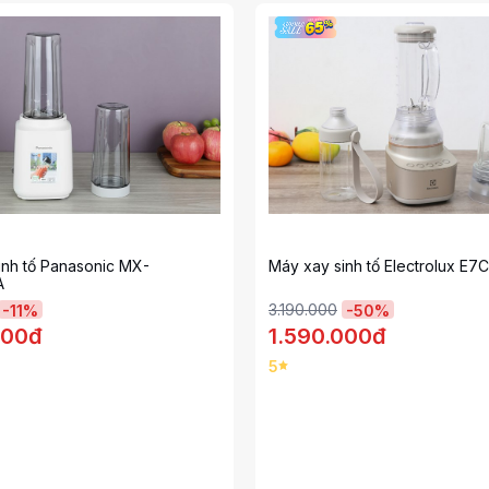
inh tố Panasonic MX-
Máy xay sinh tố Electrolux E
A
3.190.000
-
11
%
-
50
%
000đ
1.590.000đ
5