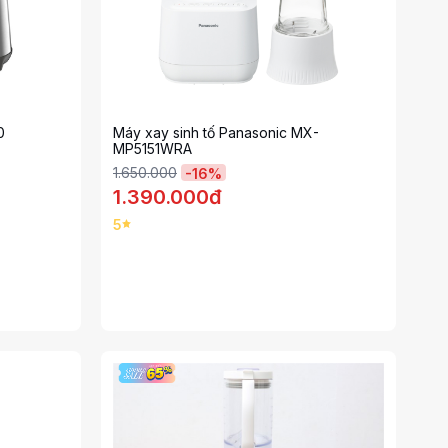
0
Máy xay sinh tố Panasonic MX-
MP5151WRA
1.650.000
-
16
%
1.390.000đ
5