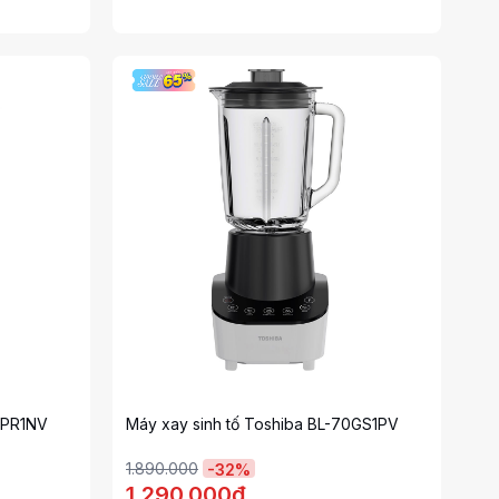
0PR1NV
Máy xay sinh tố Toshiba BL-70GS1PV
1.890.000
-
32
%
1.290.000đ