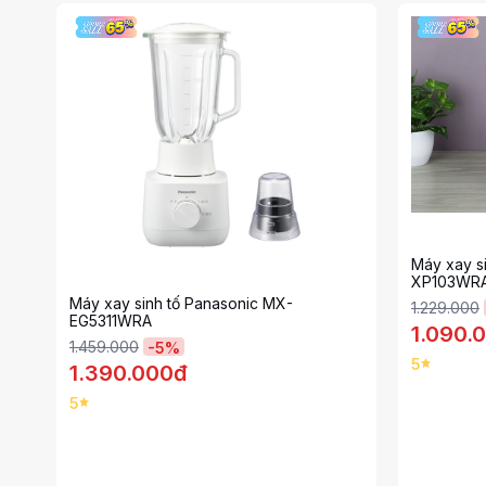
Máy xay s
XP103WR
Máy xay sinh tố Panasonic MX-
1.229.000
EG5311WRA
1.090.
1.459.000
-
5
%
5
1.390.000đ
5