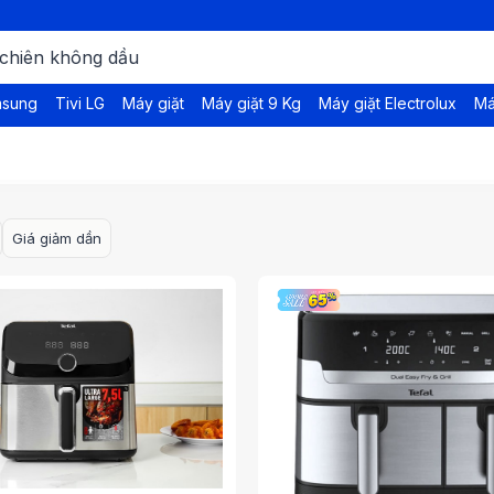
msung
Tivi LG
Máy giặt
Máy giặt 9 Kg
Máy giặt Electrolux
Má
H
Giá giảm dần