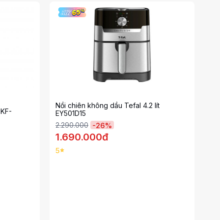
Nồi chiên không dầu Tefal 4.2 lít
 KF-
EY501D15
2.290.000
-
26
%
1.690.000đ
5