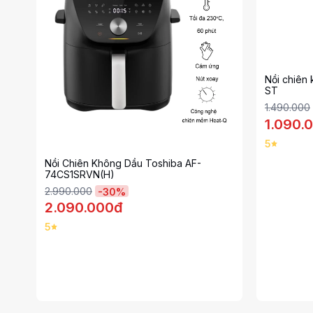
Nồi chiê
ST
1.490.000
1.090.
5
Nồi Chiên Không Dầu Toshiba AF-
74CS1SRVN(H)
2.990.000
-
30
%
2.090.000đ
5