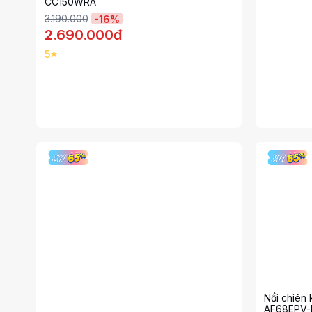
CC150WRA
3.190.000
-
16
%
2.690.000đ
5
Nồi chiên
AF68EPV-BK