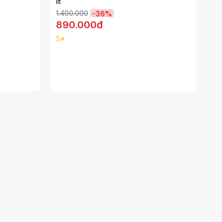
lít
1.400.000
-
36
%
890.000đ
5