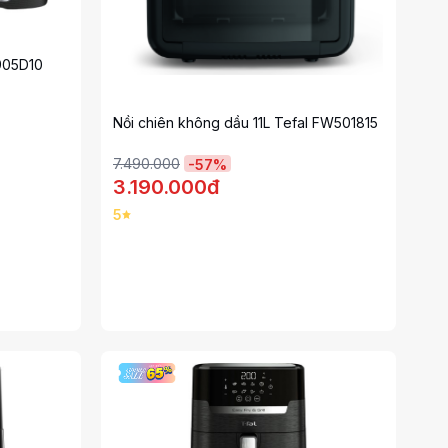
905D10
Nồi chiên không dầu 11L Tefal FW501815
7.490.000
-
57
%
3.190.000đ
5