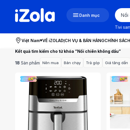
Danh mục
Tivi sa
Việt Nam
VỀ iZOLA
DỊCH VỤ & BÁN HÀNG
CHÍNH SÁC
Kết quả tìm kiếm cho từ khóa “
Nồi chiên không dầu
”
18
Sản phẩm
Nên mua
Bán chạy
Trả góp
Giá tăng dần