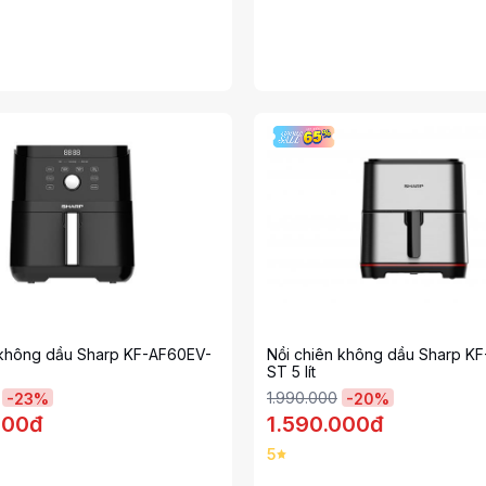
 không dầu Sharp KF-AF60EV-
Nồi chiên không dầu Sharp K
ST 5 lít
1.990.000
-
23
%
-
20
%
000đ
1.590.000đ
5