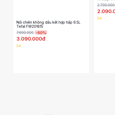
2.790.000
2.090.
5
Nồi chiên không dầu kết hợp hấp 6.5L
Tefal FW201815
7.690.000
-
60
%
3.090.000đ
5