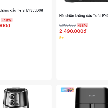
 không dầu Tefal EY855D68
Nồi chiên không dầu Tefal EY
-
48
%
000đ
5.990.000
-
58
%
2.490.000đ
5