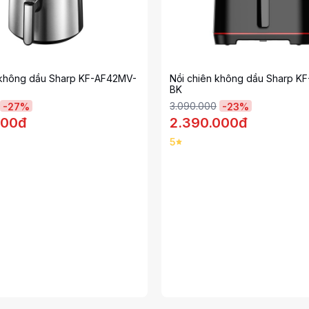
n không dầu Sharp KF-AF42MV-
Nồi chiên không dầu Sharp K
BK
3.090.000
-
27
%
-
23
%
000đ
2.390.000đ
5