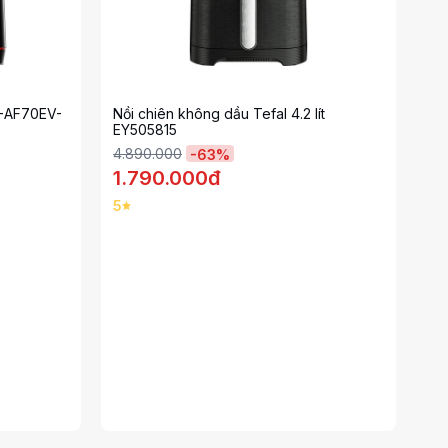
F-AF70EV-
Nồi chiên không dầu Tefal 4.2 lít
EY505815
4.890.000
-
63
%
1.790.000đ
5