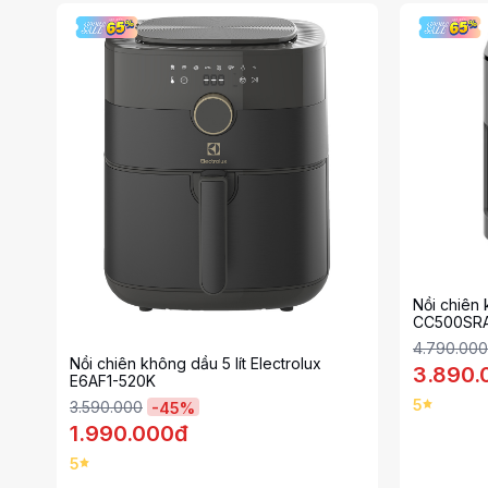
Nồi chiên 
CC500SR
4.790.000
Nồi chiên không dầu 5 lít Electrolux
3.890.
E6AF1-520K
5
3.590.000
-
45
%
1.990.000đ
5