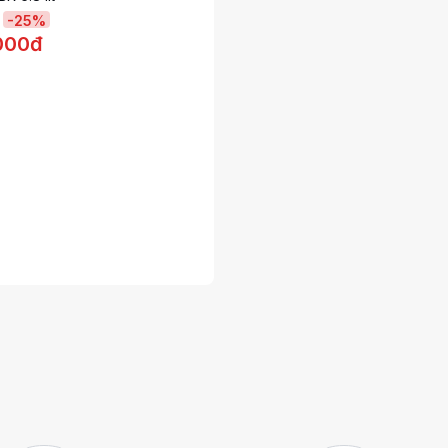
-
25
%
000đ