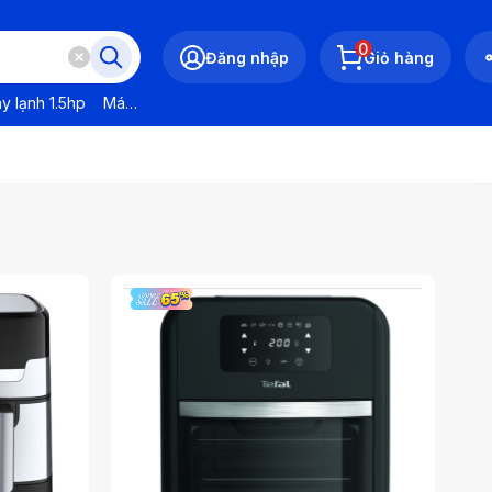
0
Đăng nhập
Giỏ hàng
y lạnh 1.5hp
Máy lạnh LG
Máy lạnh Daikin
Máy lạnh Panasonic