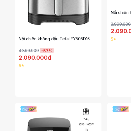
Nồi chiên
3.999.000
2.090.
Nồi chiên không dầu Tefal EY505D15
5
4.899.000
-
57
%
2.090.000đ
5