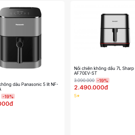
Nồi chiên không dầu 7L Sharp
AF70EV-ST
3.090.000
-
19
%
không dâu Panasonic 5 lít NF-
2.490.000đ
A
5
-
19
%
000đ