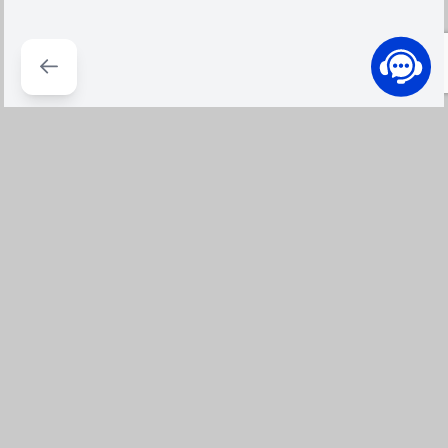
100% Hàng chính hàng
Đổi trả dễ dàng
Cam kết hàng chính hãng, bảo
Đổi Trả từ 7 ngày đến 30 ngày,
hành chính hãng, mới 100% -
theo chính sách đổi trả tại
Đền 300% nếu không đúng
IZOLA
Giao hàng nhanh
Thương hiệu đảm bảo
Giao hàng từ 2 giờ đến 4 giờ
Thanh toán an toàn nhiều hình