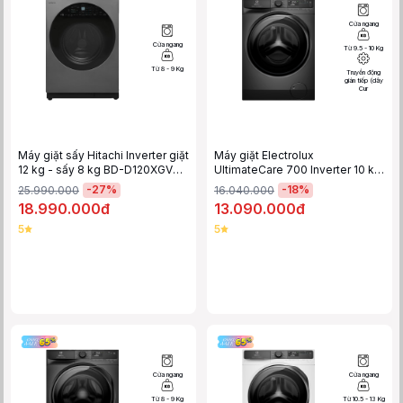
Cửa ngang
Cửa ngang
Từ 9.5 - 10 Kg
Từ 8 - 9 Kg
Truyền động
gián tiếp (dây
Cur
Máy giặt sấy Hitachi Inverter giặt
Máy giặt Electrolux
12 kg - sấy 8 kg BD-D120XGV
UltimateCare 700 Inverter 10 kg
MAG
EWF1043R7SC
-
27
%
-
18
%
25.990.000
16.040.000
18.990.000đ
13.090.000đ
5
5
Cửa ngang
Cửa ngang
Từ 8 - 9 Kg
Từ 10.5 - 13 Kg