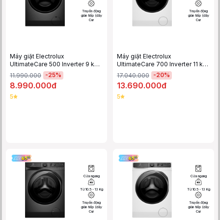
Truyền động
Truyền động
gián tiếp (dây
gián tiếp (dây
Cur
Cur
Máy giặt Electrolux
Máy giặt Electrolux
UltimateCare 500 Inverter 9 kg
UltimateCare 700 Inverter 11 kg
EWF9023P5SC
EWF1143R7WC
-
25
%
-
20
%
11.990.000
17.040.000
8.990.000đ
13.690.000đ
5
5
Cửa ngang
Cửa ngang
Từ 10.5 - 13 Kg
Từ 10.5 - 13 Kg
Truyền động
Truyền động
gián tiếp (dây
gián tiếp (dây
Cur
Cur