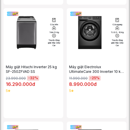
Cửa trên
Cửa ngang
Trên 13 Kg
Từ 9.5 - 10 Kg
Truyền động
Truyền động
gián tiếp (dây
gián tiếp (dây
Cur
Cur
Máy giặt Hitachi Inverter 25 kg
Máy giặt Electrolux
SF-250ZFVAD SS
UltimateCare 300 Inverter 10 kg
EWF1024D3SC
-
32
%
-
25
%
23.990.000
11.990.000
16.290.000đ
8.990.000đ
5
5