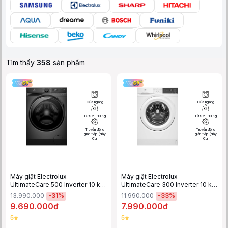
Tìm thấy
358
sản phẩm
Cửa ngang
Cửa ngang
Từ 9.5 - 10 Kg
Từ 9.5 - 10 Kg
Truyền động
Truyền động
gián tiếp (dây
gián tiếp (dây
Cur
Cur
Máy giặt Electrolux
Máy giặt Electrolux
UltimateCare 500 Inverter 10 kg
UltimateCare 300 Inverter 10 kg
EWF1023P5SC
EWF1024D3WC
-
31
%
-
33
%
13.990.000
11.990.000
9.690.000đ
7.990.000đ
5
5