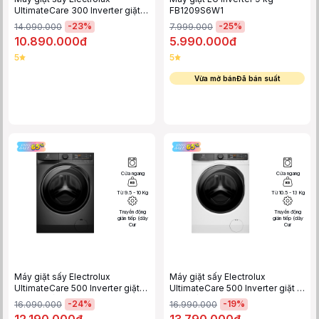
UltimateCare 300 Inverter giặt 9
FB1209S6W1
kg - sấy 6 kg EWW9024P3WC
-
23
%
-
25
%
14.090.000
7.999.000
10.890.000đ
5.990.000đ
5
5
Vừa mở bán
Đã bán
suất
Cửa ngang
Cửa ngang
Từ 9.5 - 10 Kg
Từ 10.5 - 13 Kg
Truyền động
Truyền động
gián tiếp (dây
gián tiếp (dây
Cur
Cur
Máy giặt sấy Electrolux
Máy giặt sấy Electrolux
UltimateCare 500 Inverter giặt
UltimateCare 500 Inverter giặt 11
10 kg - sấy 7 kg EWW1023P5SC
kg - sấy 7 kg EWW1123P5WC
-
24
%
-
19
%
16.090.000
16.990.000
12.190.000đ
13.790.000đ