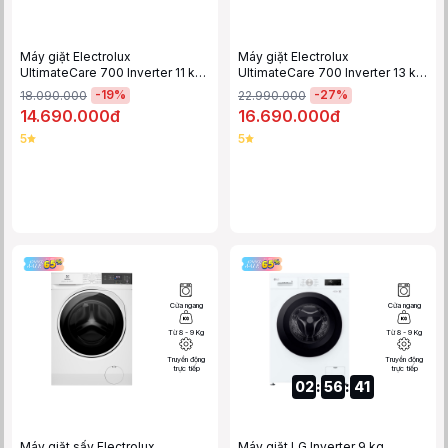
Máy giặt Electrolux
Máy giặt Electrolux
UltimateCare 700 Inverter 11 kg
UltimateCare 700 Inverter 13 kg
EWF1143R7SC
EWF1343R7WC
-
19
%
-
27
%
18.090.000
22.990.000
14.690.000đ
16.690.000đ
5
5
Cửa ngang
Cửa ngang
Từ 8 - 9 Kg
Từ 8 - 9 Kg
Truyền động
Truyền động
trực tiếp
trực tiếp
0
2
:
5
6
:
4
0
Máy giặt sấy Electrolux
Máy giặt LG Inverter 9 kg