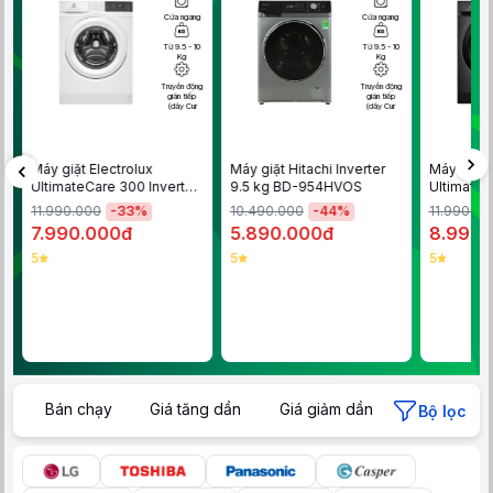
Cửa ngang
Cửa ngang
Từ 9.5 - 10
Từ 9.5 - 10
Kg
Kg
g
Truyền động
Truyền động
gián tiếp
gián tiếp
(dây Cur
(dây Cur
Máy giặt Electrolux
Máy giặt Hitachi Inverter
Máy giặt 
UltimateCare 300 Inverter
9.5 kg BD-954HVOS
UltimateC
10 kg EWF1024D3WC
10 kg EW
-
33
%
-
44
%
11.990.000
10.490.000
11.990.00
7.990.000đ
5.890.000đ
8.990.
5
5
5
Bán chạy
Giá tăng dần
Giá giảm dần
Bộ lọc