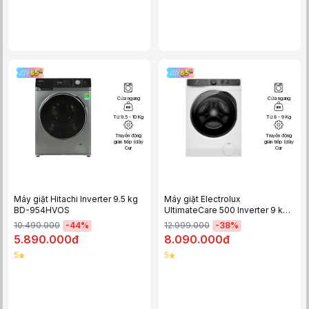
Cửa ngang
Cửa ngang
Từ 9.5 - 10 Kg
Từ 8 - 9 Kg
Truyền động
Truyền động
gián tiếp (dây
gián tiếp (dây
Cur
Cur
Máy giặt Hitachi Inverter 9.5 kg
Máy giặt Electrolux
BD-954HVOS
UltimateCare 500 Inverter 9 kg
EWF9023P5WC
-
44
%
-
38
%
10.490.000
12.999.000
5.890.000đ
8.090.000đ
5
5