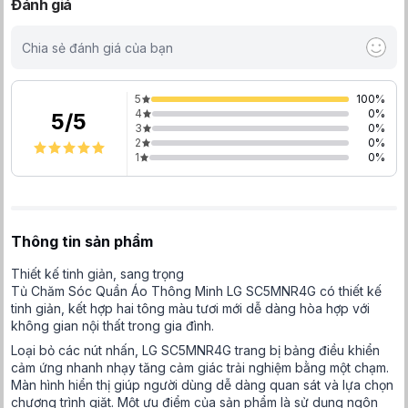
Đánh giá
Chia sẻ đánh giá của bạn
5
100
%
4
0
%
5
/
5
3
0
%
2
0
%
1
0
%
Thông tin sản phẩm
Thiết kế tinh giản, sang trọng
Tủ Chăm Sóc Quần Áo Thông Minh LG SC5MNR4G có thiết kế
tinh giản, kết hợp hai tông màu tươi mới dễ dàng hòa hợp với
không gian nội thất trong gia đình.
Loại bỏ các nút nhấn, LG SC5MNR4G trang bị bảng điều khiển
cảm ứng nhanh nhạy tăng cảm giác trải nghiệm bằng một chạm.
Màn hình hiển thị giúp người dùng dễ dàng quan sát và lựa chọn
chương trình giặt. Một ưu điểm của sản phẩm là sử dụng ngôn