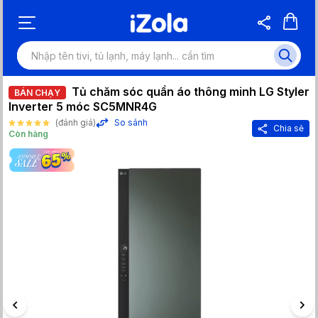
Tủ chăm sóc quần áo thông minh LG Styler
BÁN CHẠY
Inverter 5 móc SC5MNR4G
(đánh giá)
So sánh
Chia sẻ
Còn hàng