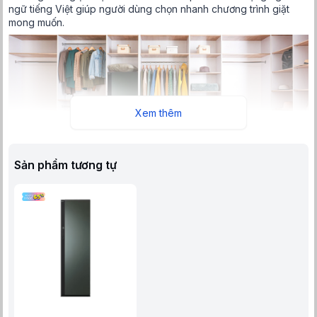
ngữ tiếng Việt giúp người dùng chọn nhanh chương trình giặt
mong muốn.
Xem thêm
Sản phẩm tương tự
Thiết kế tinh giản, sang trọng
Khối lượng giặt sấy 5 áo 1 quần và đa dạng chương trình giặt
Khối lượng giặt sấy 5 áo 1 quần giúp tiết kiệm thời gian và công
sức trong việc chăm sóc từ quần áo hàng ngày đến những chất
liệu "khó chiều", cao cấp.
Chương trình giặt bao gồm chăm sóc quần áo (thường, nhanh,
đồ dày), diệt khuẩn (thông thường, chăn mền, đồ trẻ em, gấu
bông, rũ bụi…), sấy khô, hút ẩm giúp việc giặt sấy những chất
liệu cao cấp trở nên đơn giản hơn bao giờ hết, kéo dài độ bền