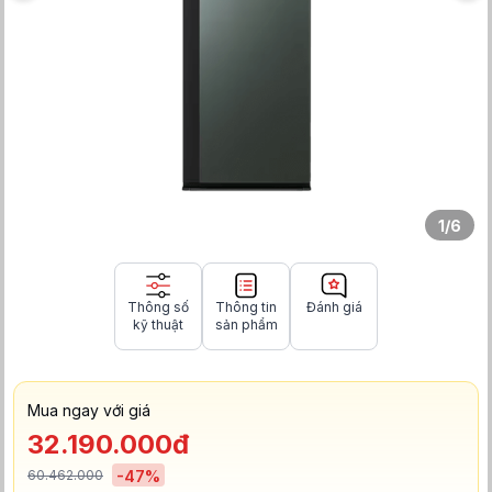
1
/
6
Thông số
Thông tin
Đánh giá
kỹ thuật
sản phẩm
Mua ngay với giá
32.190.000đ
60.462.000
-
47
%