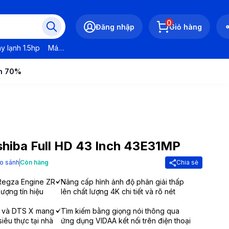
0
Đăng nhập
Giỏ hàng
y lạnh 1.5hp
Máy lạnh LG
Máy lạnh Daikin
Máy lạnh Panasonic
ến 70%
shiba Full HD 43 Inch 43E31MP
o sánh
Còn hàng
Chia sẻ
 Regza Engine ZR
Nâng cấp hình ảnh độ phân giải thấp
lượng tín hiệu
lên chất lượng 4K chi tiết và rõ nét
X và DTS X mang
Tìm kiếm bằng giọng nói thông qua
iêu thực tại nhà
ứng dụng VIDAA kết nối trên điện thoại