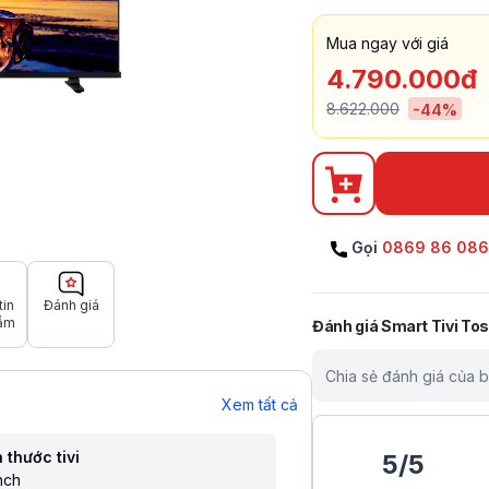
Mua ngay với giá
4.790.000đ
8.622.000
-
44
%
Gọi
0869 86 08
tin
Đánh giá
ẩm
Đánh giá
Smart Tivi To
Chia sẻ đánh giá của 
Xem tất cả
 thước tivi
5
/
5
nch