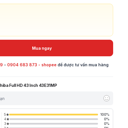
Mua ngay
69
-
0904 683 873 - shopee
để được tư vấn mua hàng
shiba Full HD 43 Inch 43E31MP
bạn
5
100
%
4
0
%
3
0
%