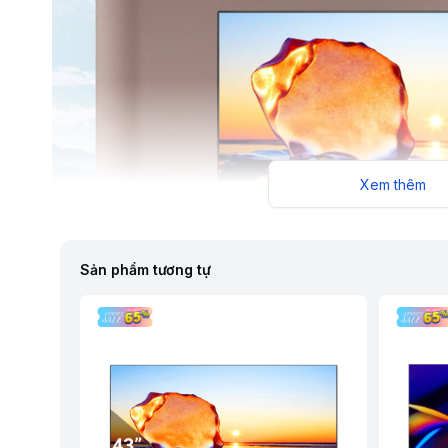
Xem thêm
Sản phẩm tương tự
Smart Tivi Toshiba Full HD 43 Inch 43E31MP
Thiết kế hiện đại, kích thước dễ bố trí trong nhiều không gia