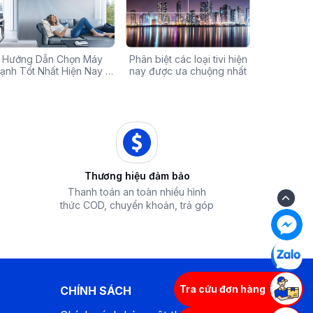
Chính Hãng Giá Rẻ –
Hướng Dẫn Chọn Máy
Tivi sale khủng đến 60%:
Phân biệt các loại tivi hiện
Xả hàng máy 
Các mã báo
 Ưu Đãi Chỉ Có Tại
ạnh Tốt Nhất Hiện Nay –
Cơ hội sở hữu chiếc tivi
nay được ưa chuộng nhất
50% - Cơ hội s
của bếp từ
iêu Chí & Gợi Ý Sản Phẩm
Điện Máy iZola
ước mơ với giá hời
hòa chính hãn
Thương hiệu đảm bảo
Thanh toán an toàn nhiều hình
thức COD, chuyển khoản, trả góp
Tra cứu đơn hàng
CHÍNH SÁCH