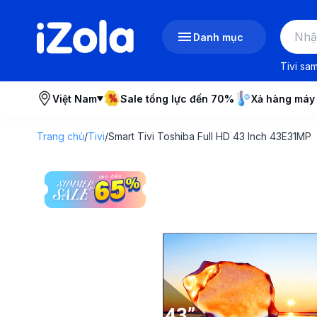
Danh mục
Tivi sa
Việt Nam
Sale tổng lực đến 70%
Xả hàng máy
Trang chủ
/
Tivi
/
Smart Tivi Toshiba Full HD 43 Inch 43E31MP