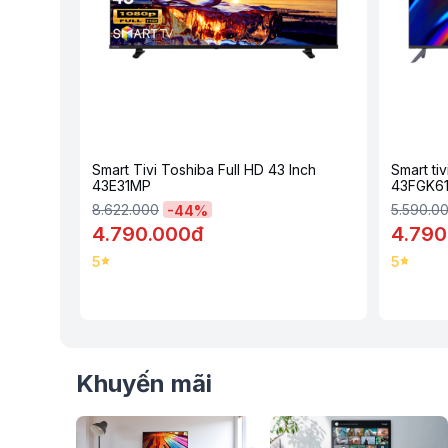
Smart Tivi Toshiba Full HD 43 Inch 43E31MP mang đến không 
hiện đại và thời thượng nhưng cũng mang theo hơi hướng của
tác dựa theo triết lý “vẻ đẹp tối giản” siêu phẩm tivi này hứ
gian phòng một cách hiệu quả.
Smart Tivi Toshiba Full HD 43 Inch
Smart ti
43E31MP
43FGK6
8.622.000
5.590.0
-
44
%
4.790.000đ
4.790
5
5
Khuyến mãi