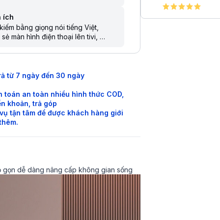
 ích
kiếm bằng giọng nói tiếng Việt
 sẻ màn hình điện thoại lên tivi
lý ảo Google Assistant
 khiển bằng điện thoại
kiếm giọng nói trên YouTube bằng
g Việt
rả từ 7 ngày đến 30 ngày
 toán an toàn nhiều hình thức COD,
n khoản, trả góp
vụ tận tâm để được khách hàng giới
 thêm.
hỏ gọn dễ dàng nâng cấp không gian sống