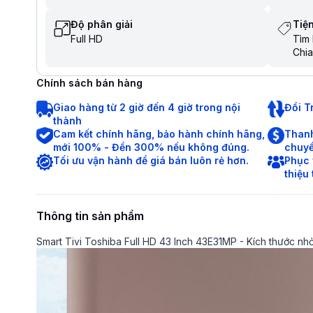
Độ phân giải
Tiện
Full HD
Tìm 
Chia
Trợ 
Điều
Chính sách bán hàng
Tìm 
tiến
Giao hàng từ 2 giờ đến 4 giờ trong nội
Đổi T
thành
Cam kết chính hãng, bảo hành chính hãng,
Thanh
mới 100% - Đền 300% nếu không đúng.
chuyể
Tối ưu vận hành để giá bán luôn rẻ hơn.
Phục 
thiệu
Thông tin sản phẩm
Smart Tivi Toshiba Full HD 43 Inch 43E31MP - Kích thước n