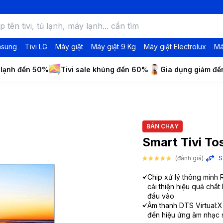
msung
Tivi LG
Máy giặt
Máy giặt 9 Kg
Máy giặt Electrolux
Má
 lạnh đến 50%
Tivi sale khủng đến 60%
Gia dụng giảm đ
BÁN CHẠY
Smart Tivi To
(đánh giá)
S
Chip xử lý thông minh
cải thiện hiệu quả chất 
đầu vào
Âm thanh DTS Virtual:
đến hiệu ứng âm nhạc s