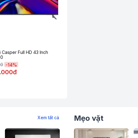
gian nội thất của mọi gia đình một vẻ đẹp
 sự thanh lịch, tinh giản. Được Toshiba chế
a hẹn sẽ nâng cấp tính thẩm mỹ trong mọi
vi Casper Full HD 43 Inch
10
00
-
14
%
.000đ
Mẹo vặt
Xem tất cả