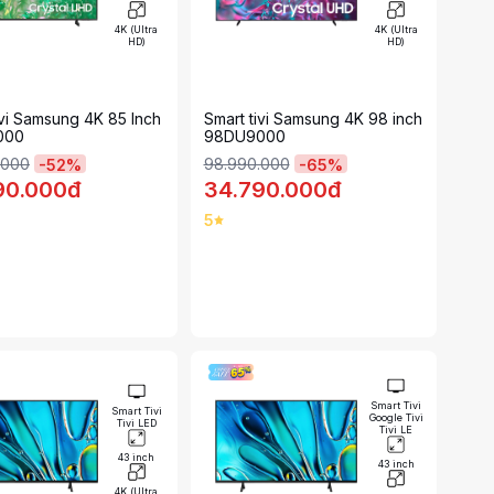
4K (Ultra
4K (Ultra
HD)
HD)
ivi Samsung 4K 85 Inch
Smart tivi Samsung 4K 98 inch
000
98DU9000
.000
98.990.000
-
52
%
-
65
%
90.000đ
34.790.000đ
5
Smart Tivi
Smart Tivi
Google Tivi
Tivi LED
Tivi LE
43 inch
43 inch
4K (Ultra