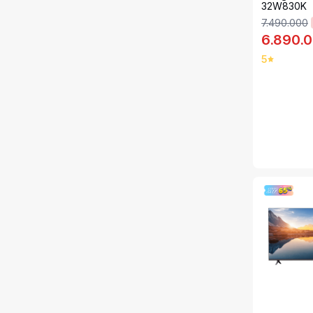
32W830K
7.490.000
6.890.
5