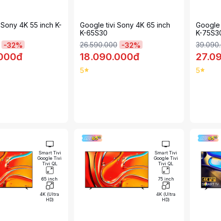
 Sony 4K 55 inch K-
Google tivi Sony 4K 65 inch
Google 
K-65S30
K-75S3
26.590.000
39.090
-
32
%
-
32
%
.000đ
18.090.000đ
27.0
5
5
Smart Tivi
Smart Tivi
Google Tivi
Google Tivi
Tivi QL
Tivi QL
65 inch
75 inch
4K (Ultra
4K (Ultra
HD)
HD)