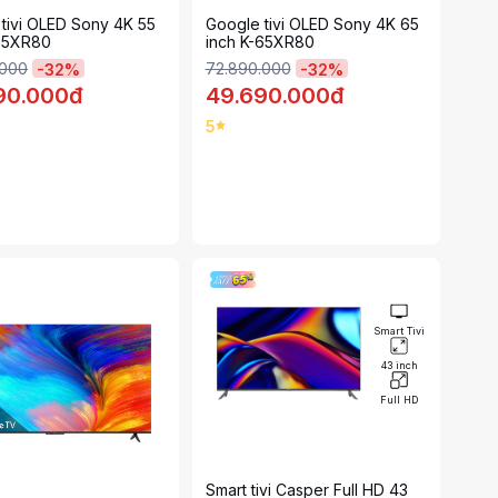
tivi OLED Sony 4K 55
Google tivi OLED Sony 4K 65
-55XR80
inch K-65XR80
.000
72.890.000
-
32
%
-
32
%
90.000đ
49.690.000đ
5
Smart Tivi
43 inch
Full HD
Smart tivi Casper Full HD 43