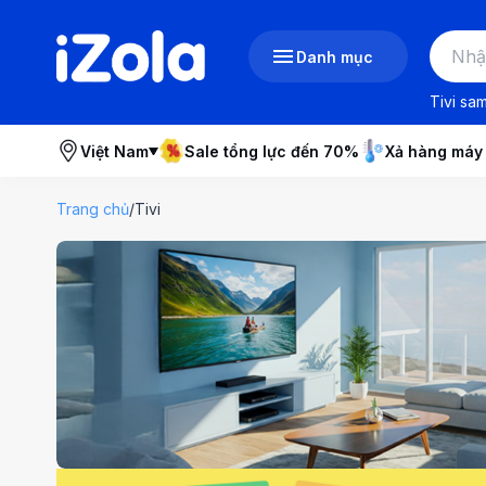
Danh mục
Tivi sa
Việt Nam
Sale tổng lực đến 70%
Xả hàng máy
Trang chủ
/
Tivi