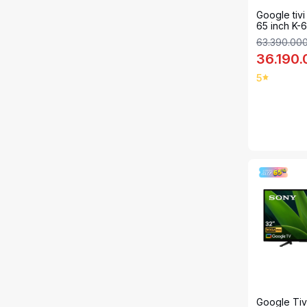
Google tiv
65 inch K
63.390.00
36.190
5
Google Tiv