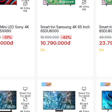
75 inch
4K (Ultra
4K (Ultra
HD)
HD)
i Mini LED Sony 4K
Smart tivi Samsung 4K 65 Inch
Smart t
-75XR90
65DU8000
85DU8
0
18.990.000
49.990
-
31
%
-
43
%
.000đ
10.790.000đ
23.7
5
5
Smart Tivi
Smart Tivi
Tivi QLED
Tivi QLED
43 inch
65 inch
4K (Ultra
4K (Ultra