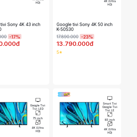
4K (Ultra
HD)
HD)
tivi Sony 4K 43 inch
Google tivi Sony 4K 50 inch
0
K-50S30
.000
17.890.000
-
17
%
-
23
%
90.000đ
13.790.000đ
5
Smart Tivi
Google Tivi
Google Tivi
Tivi LED
Tivi LE
75 inch
85 inch
4K (Ultra
4K (Ultra
HD)
HD)