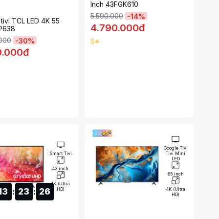
Inch 43FGK610
5.590.000
-
14
%
tivi TCL LED 4K 55
4.790.000đ
5P638
.000
-
30
%
5
0.000đ
Google Tivi
Smart Tivi
Tivi Mini
LED
43 inch
65 inch
4K (Ultra
HD)
4K (Ultra
1
3
:
2
3
:
2
5
HD)