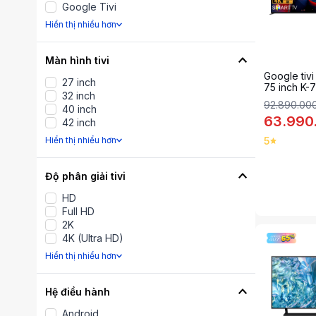
Google Tivi
Hiển thị nhiểu hơn
Màn hình tivi
Google tiv
27 inch
75 inch K
32 inch
92.890.00
40 inch
63.990
42 inch
Hiển thị nhiểu hơn
5
Độ phân giải tivi
HD
Full HD
2K
4K (Ultra HD)
Hiển thị nhiểu hơn
Hệ điều hành
Android