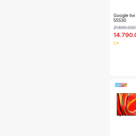
Google tivi
55S30
21.890.000
14.790
5