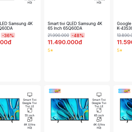
HD)
HD)
 QLED Samsung 4K
Smart tivi QLED Samsung 4K
Google 
3Q60DA
65 Inch 65Q60DA
K-43S3
21.990.000
13.890
-
36
%
-
48
%
000đ
11.490.000đ
11.5
5
5
Smart Tivi
Smart Tivi
Google Tivi
Google Tivi
Tivi LE
Tivi LE
55 inch
65 inch
4K (Ultra
4K (Ultra
HD)
HD)