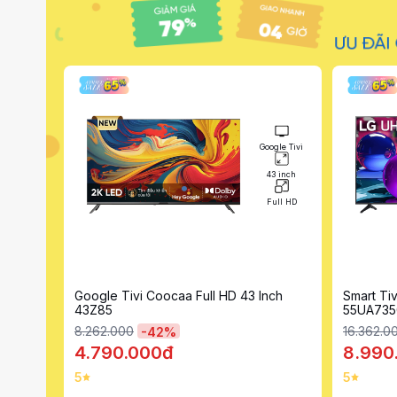
Smart Tivi Tivi
ogle Tivi
LED
43 inch
55 inch
Full HD
4K (Ultra HD)
nch
Smart Tivi LG AI 4K 55 Inch
Google T
55UA7350PSB
16.362.000
24.102.0
-
45
%
8.990.000đ
12.89
5
5