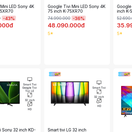
i Mini LED Sony 4K
Google Tivi Mini LED Sony 4K
Google 
-65XR70
75 inch K-75XR70
inch K
0
74.990.000
52.690
-
43
%
-
36
%
.000đ
48.090.000đ
35.9
5
5
Smart Tivi
Google Tivi
Smart Tivi
Tivi LE
32 inch
32 inch
HD
HD
i Sony 32 inch KD-
Smart tivi LG 32 inch