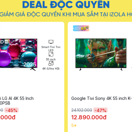
Google Tivi
55 inch
4K (Ultra HD)
ivi Sony 4K 55 inch K-55S20M2
Google Tivi TCL 4K 65 inch 6
00
17.442.000
-
47
%
-
39
%
0.000đ
10.690.000đ
5