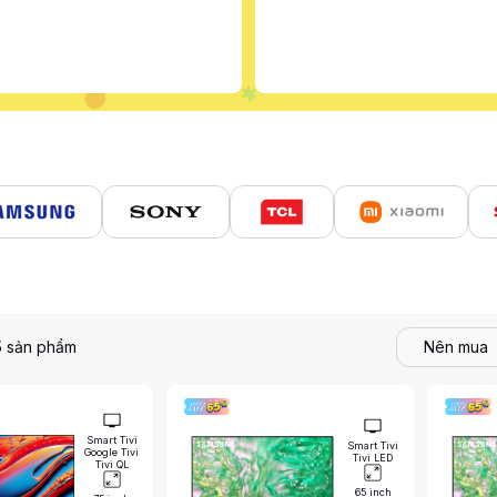
5
sản phẩm
Nên mua
Smart Tivi
Smart Tivi
Google Tivi
Tivi LED
Tivi QL
65 inch