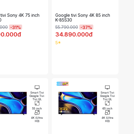
tivi Sony 4K 75 inch
Google tivi Sony 4K 85 inch
0
K-85S30
.000
55.790.000
-
31
%
-
37
%
90.000đ
34.890.000đ
5
Smart Tivi
Smart Tivi
Google Tivi
Google Tivi
Tivi QL
Tivi QL
55 inch
65 inch
4K (Ultra
4K (Ultra
HD)
HD)