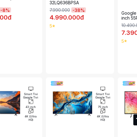
32LQ636BPSA
7.990.000
-
8
%
-
38
%
Google 
000đ
4.990.000đ
inch 5
10.490
5
7.39
5
Smart Tivi
Smart Tivi
Google Tivi
Google Tivi
43 inch
75 inch
4K (Ultra
4K (Ultra
HD)
HD)