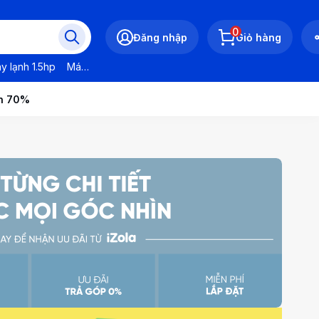
0
Đăng nhập
Giỏ hàng
y lạnh 1.5hp
Máy lạnh LG
Máy lạnh Daikin
Máy lạnh Panasonic
ến 70%