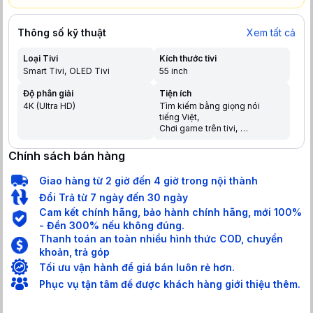
Thông số kỹ thuật
Xem tất cả
Loại Tivi
Kích thước tivi
Smart Tivi
OLED Tivi
55 inch
Độ phân giải
Tiện ích
4K (Ultra HD)
Tìm kiếm bằng giọng nói
tiếng Việt
Chơi game trên tivi
Chia sẻ màn hình điện thoại
lên tivi
Chính sách bán hàng
Trợ lý ảo Google Assistant
Điều khiển bằng điện thoại
Giao hàng từ 2 giờ đến 4 giờ trong nội thành
Tìm kiếm giọng nói trên
YouTube bằng tiếng Việt
Đổi Trả từ 7 ngày đến 30 ngày
Cam kết chính hãng, bảo hành chính hãng, mới 100%
- Đền 300% nếu không đúng.
Thanh toán an toàn nhiều hình thức COD, chuyển
khoản, trả góp
Tối ưu vận hành để giá bán luôn rẻ hơn.
Phục vụ tận tâm để được khách hàng giới thiệu thêm.