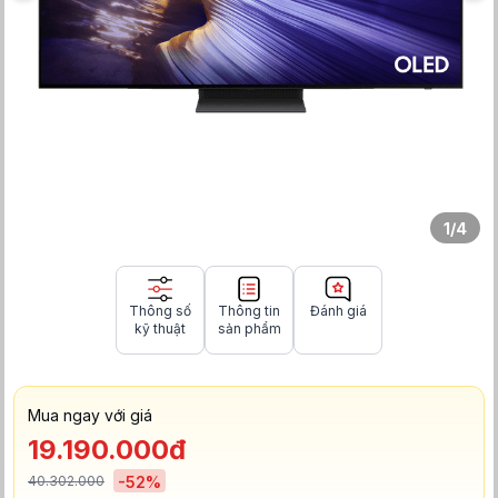
1
/
4
Thông số
Thông tin
Đánh giá
kỹ thuật
sản phẩm
Mua ngay với giá
19.190.000đ
40.302.000
-
52
%