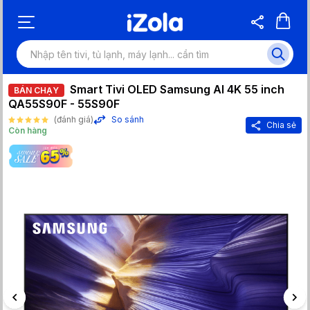
Smart Tivi OLED Samsung AI 4K 55 inch
BÁN CHẠY
QA55S90F - 55S90F
(đánh giá)
So sánh
Chia sẻ
Còn hàng