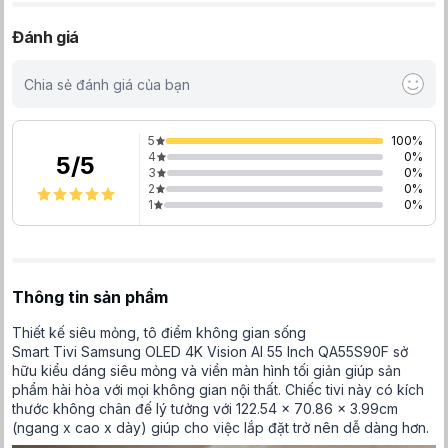
Đánh giá
Chia sẻ đánh giá của bạn
5
100
%
4
0
%
5
/
5
3
0
%
2
0
%
1
0
%
Thông tin sản phẩm
Thiết kế siêu mỏng, tô điểm không gian sống
Smart Tivi Samsung OLED 4K Vision AI 55 Inch QA55S90F sở
hữu kiểu dáng siêu mỏng và viền màn hình tối giản giúp sản
phẩm hài hòa với mọi không gian nội thất. Chiếc tivi này có kích
thước không chân đế lý tưởng với 122.54 x 70.86 x 3.99cm
(ngang x cao x dày) giúp cho việc lắp đặt trở nên dễ dàng hơn.