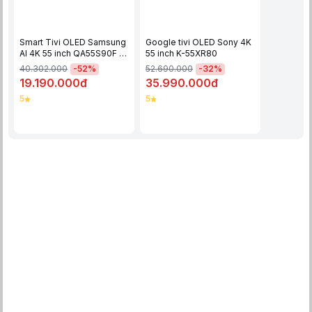
Smart Tivi OLED Samsung
Google tivi OLED Sony 4K
AI 4K 55 inch QA55S90F -
55 inch K-55XR80
55S90F
-
52
%
-
32
%
40.302.000
52.690.000
19.190.000đ
35.990.000đ
5
5
Smart Tivi Samsung OLED 4K QA55S90F có độ phân giải 4K sắc
nét
Đặc biệt, công nghệ OLED HDR+ độc đáo trên chiếc Smart Tivi
Samsung này còn mang đến khả năng hiển thị màu đen sâu thẳm
với độ tương phản gần như vô hạn. Đồng thời, công nghệ giúp
tối ưu hóa độ sáng để mang đến trải nghiệm xem đỉnh cao.