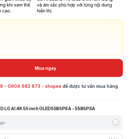
ởng khi xem thể
và âm sắc phù hợp với từng nội dung
ộ cao.
hiển thị.
Mua ngay
69
-
0904 683 873 - shopee
để được tư vấn mua hàng
ED LG AI 4K 55 inch OLED55B5PSA - 55B5PSA
bạn