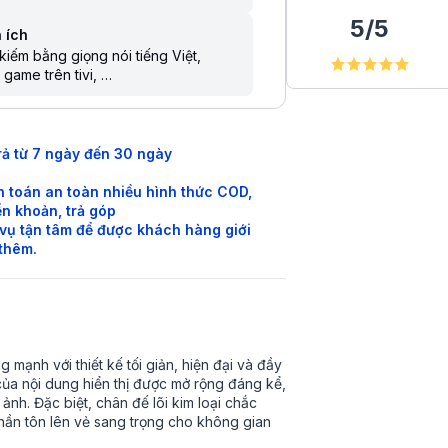
5
/
5
 ích
kiếm bằng giọng nói tiếng Việt
 game trên tivi
 sẻ màn hình điện thoại lên tivi
lý ảo Google Assistant
 khiển bằng điện thoại
kiếm giọng nói trên YouTube bằng
rả từ 7 ngày đến 30 ngày
g Việt
 toán an toàn nhiều hình thức COD,
n khoản, trả góp
vụ tận tâm để được khách hàng giới
 thêm.
mạnh với thiết kế tối giản, hiện đại và đầy
của nội dung hiển thị được mở rộng đáng kể,
ảnh. Đặc biệt, chân đế lõi kim loại chắc
hần tôn lên vẻ sang trọng cho không gian