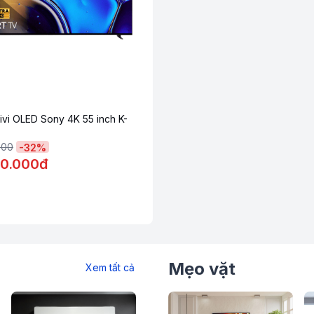
 thành rạp chiếu phim tại gia hay chỉ đơn
 kế của tivi LG OLED55B5PSA đều đáp ứng hoàn
xử lý α8 AI 4K Gen2 - một bước tiến quan
 dụng trí tuệ nhân tạo để phân tích từng
cách tối ưu theo thời gian thực. Nhờ vậy,
tế hơn bao giờ hết.
ivi OLED Sony 4K 55 inch K-
000
-
32
%
0.000đ
Mẹo vặt
Xem tất cả