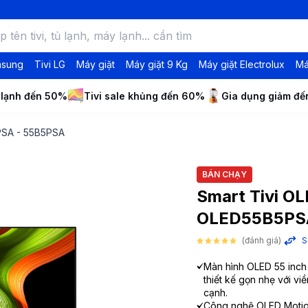
msung
Tivi LG
Máy giặt
Máy giặt 9 Kg
Máy giặt Electrolux
Má
 lạnh đến 50%
Tivi sale khủng đến 60%
Gia dụng giảm đ
5PSA - 55B5PSA
BÁN CHẠY
Smart Tivi OL
OLED55B5PS
(đánh giá)
S
Màn hình OLED 55 inch 
thiết kế gọn nhẹ với v
cạnh.
Công nghệ OLED Motion