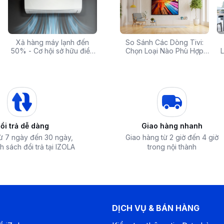
 rẻ,
Xả hàng máy lạnh đến
Top 10 máy lọc nước nóng
Săn Sale Khủng: Hàng
So Sánh Các Dòng Tivi:
Tivi 
mua
50% - Cơ hội sở hữu điều
lạnh tốt nhất đáng mua
Điện Máy Cao Cấp Giảm
Chọn Loại Nào Phù Hợp
Siêu
L
hòa chính hãng giá sốc
nhất hiện nay
Giá Đến 50% Tại iZOLA.VN
Nhất?
T
8 AI 4K Gen2 còn giúp giảm nhiễu, tăng độ
 cho trải nghiệm xem phim hoặc chơi game
ng LG OLED. Tính năng thông minh này sử
i trường xung quanh để tự động tinh chỉnh
ảnh, vật thể trong khung hình, AI Picture
ổi trả dễ dàng
Giao hàng nhanh
và cân bằng ánh sáng tối ưu.
từ 7 ngày đến 30 ngày,
Giao hàng từ 2 giờ đến 4 giờ
h sách đổi trả tại IZOLA
trong nội thành
DỊCH VỤ & BÁN HÀNG