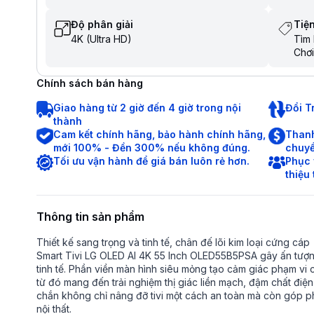
Độ phân giải
Tiện
4K (Ultra HD)
Tìm 
Chơi
Chia
Trợ 
Chính sách bán hàng
Điều
Tìm 
Giao hàng từ 2 giờ đến 4 giờ trong nội
Đổi T
tiến
thành
Cam kết chính hãng, bảo hành chính hãng,
Thanh
mới 100% - Đền 300% nếu không đúng.
chuyể
Tối ưu vận hành để giá bán luôn rẻ hơn.
Phục 
thiệu
Thông tin sản phẩm
Thiết kế sang trọng và tinh tế, chân đế lõi kim loại cứng cáp
Smart Tivi LG OLED AI 4K 55 Inch OLED55B5PSA gây ấn tượng 
tinh tế. Phần viền màn hình siêu mỏng tạo cảm giác phạm vi 
từ đó mang đến trải nghiệm thị giác liền mạch, đậm chất điện 
chắn không chỉ nâng đỡ tivi một cách an toàn mà còn góp p
nội thất.