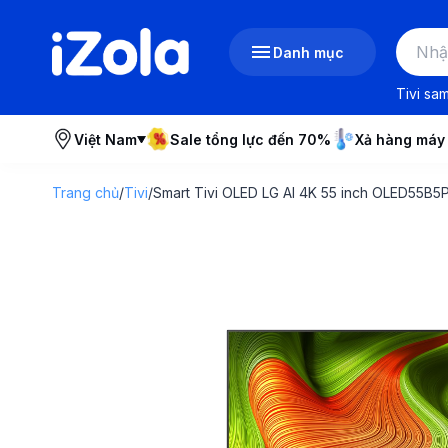
Danh mục
Tivi sa
Việt Nam
Sale tổng lực đến 70%
Xả hàng máy
Trang chủ
/
Tivi
/
Smart Tivi OLED LG AI 4K 55 inch OLED55B