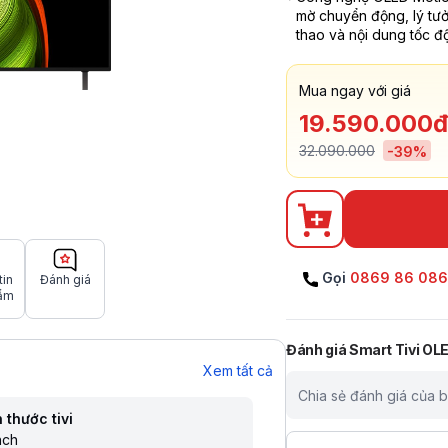
mờ chuyển động, lý tư
thao và nội dung tốc đ
Mua ngay với giá
19.590.000đ
32.090.000
-
39
%
Gọi
0869 86 08
tin
Đánh giá
ẩm
Đánh giá
Smart Tivi OL
Xem tất cả
Chia sẻ đánh giá của 
 thước tivi
nch