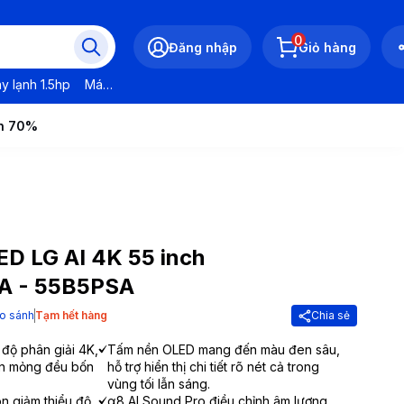
0
Đăng nhập
Giỏ hàng
y lạnh 1.5hp
Máy lạnh LG
Máy lạnh Daikin
Máy lạnh Panasonic
ến 70%
ED LG AI 4K 55 inch
A - 55B5PSA
o sánh
Tạm hết hàng
Chia sẻ
độ phân giải 4K,
Tấm nền OLED mang đến màu đen sâu,
iền mỏng đều bốn
hỗ trợ hiển thị chi tiết rõ nét cả trong
vùng tối lẫn sáng.
 giảm thiểu độ
α8 AI Sound Pro điều chỉnh âm lượng