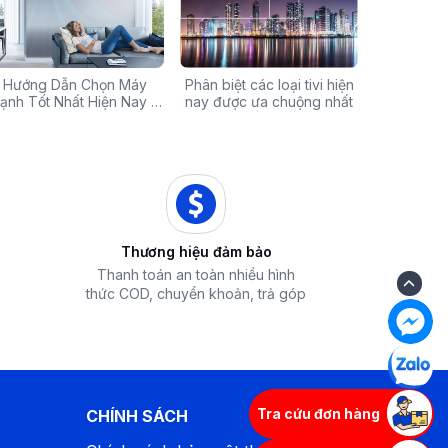
Chính Hãng Giá Rẻ –
Hướng Dẫn Chọn Máy
Tivi sale khủng đến 60%:
Phân biệt các loại tivi hiện
Xả hàng máy 
Các mã báo
 Ưu Đãi Chỉ Có Tại
ạnh Tốt Nhất Hiện Nay –
Cơ hội sở hữu chiếc tivi
nay được ưa chuộng nhất
50% - Cơ hội s
của bếp từ
iêu Chí & Gợi Ý Sản Phẩm
Điện Máy iZola
ước mơ với giá hời
hòa chính hãn
Thương hiệu đảm bảo
Thanh toán an toàn nhiều hình
thức COD, chuyển khoản, trả góp
Tra cứu đơn hàng
CHÍNH SÁCH