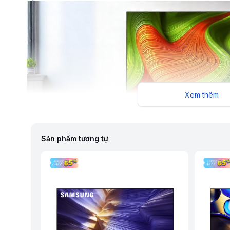
Xem thêm
Sản phẩm tương tự
Thiết kế sang trọng và tinh tế, chân đế lõi kim loại cứng cáp
Với kích thước 55 inch, tivi phù hợp cả khi đặt trên kệ lẫn tr