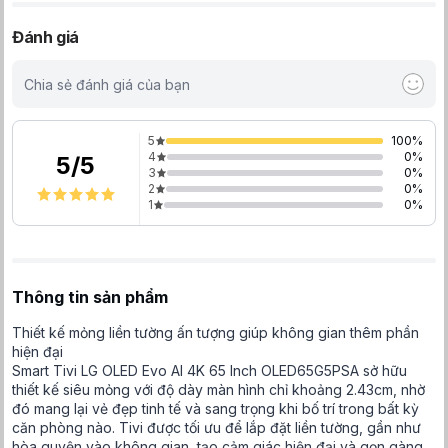
Đánh giá
Chia sẻ đánh giá của bạn
5
100
%
4
0
%
5
/
5
3
0
%
2
0
%
1
0
%
Thông tin sản phẩm
Thiết kế mỏng liền tường ấn tượng giúp không gian thêm phần
hiện đại
Smart Tivi LG OLED Evo AI 4K 65 Inch OLED65G5PSA sở hữu
thiết kế siêu mỏng với độ dày màn hình chỉ khoảng 2.43cm, nhờ
đó mang lại vẻ đẹp tinh tế và sang trọng khi bố trí trong bất kỳ
căn phòng nào. Tivi được tối ưu để lắp đặt liền tường, gần như
hòa quyện vào không gian, tạo cảm giác hiện đại và gọn gàng.