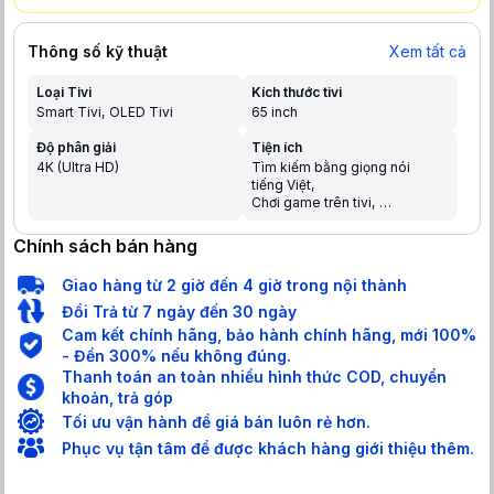
Thông số kỹ thuật
Xem tất cả
Loại Tivi
Kích thước tivi
Smart Tivi
OLED Tivi
65 inch
Độ phân giải
Tiện ích
4K (Ultra HD)
Tìm kiếm bằng giọng nói
tiếng Việt
Chơi game trên tivi
Chia sẻ màn hình điện thoại
lên tivi
Chính sách bán hàng
Trợ lý ảo Google Assistant
Điều khiển bằng điện thoại
Giao hàng từ 2 giờ đến 4 giờ trong nội thành
Tìm kiếm giọng nói trên
YouTube bằng tiếng Việt
Đổi Trả từ 7 ngày đến 30 ngày
Cam kết chính hãng, bảo hành chính hãng, mới 100%
- Đền 300% nếu không đúng.
Thanh toán an toàn nhiều hình thức COD, chuyển
khoản, trả góp
Tối ưu vận hành để giá bán luôn rẻ hơn.
Phục vụ tận tâm để được khách hàng giới thiệu thêm.