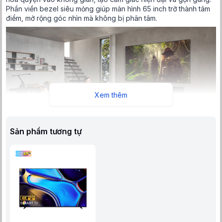
Phần viền bezel siêu mỏng giúp màn hình 65 inch trở thành tâm
điểm, mở rộng góc nhìn mà không bị phân tâm.
Xem thêm
Sản phẩm tương tự
Thiết kế mỏng liền tường ấn tượng giúp không gian thêm phần
hiện đại
Thiết kế của sản phẩm không chỉ chú trọng thẩm mỹ mà còn
đảm bảo hiệu quả tản nhiệt và độ bền, giúp tivi hoạt động ổn
định trong thời gian dài. Với trọng lượng không quá nặng và khả
năng lắp đặt dễ dàng, sản phẩm này là lựa chọn lý tưởng để
nâng tầm không gian sống của mọi gia đình.