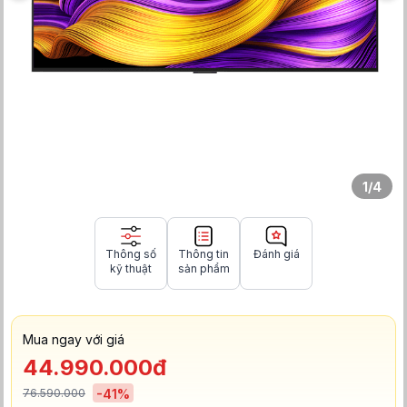
1
/
4
Thông số
Thông tin
Đánh giá
kỹ thuật
sản phẩm
Mua ngay với giá
44.990.000đ
76.590.000
-
41
%