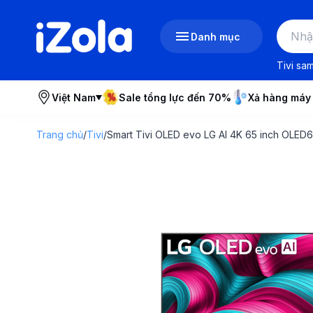
Danh mục
Tivi sa
Việt Nam
Sale tổng lực đến 70%
Xả hàng máy
Trang chủ
/
Tivi
/
Smart Tivi OLED evo LG AI 4K 65 inch OLE