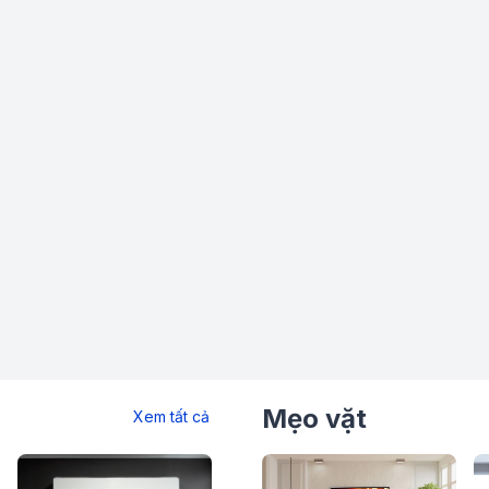
ống của mọi gia đình.
o
 lý α11 AI Processor 4K Gen 2 có hiệu
ng nghệ AI tiên tiến giúp phân tích nội dung
màu sắc để phù hợp với từng khung cảnh. So
ộ xử lý và đồ họa đáng kể, đảm bảo hình ảnh
Mẹo vặt
Xem tất cả