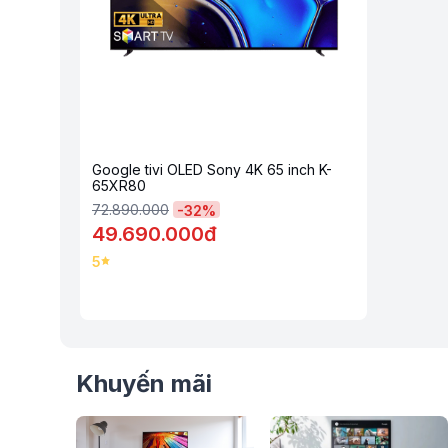
sản phẩm này là lựa chọn lý tưởng để nâng tầm không gian s
Bộ xử lý AI α11 Gen 2 - đỉnh cao công nghệ từ trí tuệ nhân tạ
Tivi LG OLED Evo AI 4K 65 Inch OLED65G5PSA sử dụng bộ xử
năng vượt trội trong việc tối ưu hóa hình ảnh và âm thanh. Cô
theo thời gian thực, điều chỉnh độ sáng, độ tương phản và 
với các dòng tivi cùng phân khúc, α11 Gen 2 cải thiện tốc đ
mượt mà ngay cả trong các cảnh chuyển động nhanh.
Google tivi OLED Sony 4K 65 inch K-
65XR80
72.890.000
-
32
%
49.690.000đ
5
Khuyến mãi