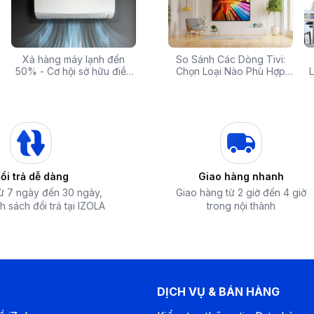
 rẻ,
Xả hàng máy lạnh đến
Top 10 máy lọc nước nóng
Săn Sale Khủng: Hàng
So Sánh Các Dòng Tivi:
Tivi 
o
mua
50% - Cơ hội sở hữu điều
lạnh tốt nhất đáng mua
Điện Máy Cao Cấp Giảm
Chọn Loại Nào Phù Hợp
Siêu
L
cấp nội dung độ phân giải thấp lên gần
hòa chính hãng giá sốc
nhất hiện nay
Giá Đến 50% Tại iZOLA.VN
Nhất?
T
n hóa AI còn cho phép tivi ghi nhớ sở thích
PSA thành trung tâm giải trí thông minh
 65 Inch OLED65G5PSA mang đến khả năng
 phát sáng, tivi đạt độ tương phản cao,
này đảm bảo 100% độ trung thực màu sắc
ổi trả dễ dàng
Giao hàng nhanh
, từ cảnh rừng xanh mướt trong phim tài liệu
từ 7 ngày đến 30 ngày,
Giao hàng từ 2 giờ đến 4 giờ
h sách đổi trả tại IZOLA
trong nội thành
DỊCH VỤ & BÁN HÀNG