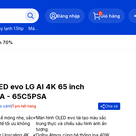
0
Đăng nhập
Giỏ hàng
y lạnh 1.5hp
Máy lạnh LG
Máy lạnh Daikin
Máy lạnh Panasonic
ến 70%
ED evo LG AI 4K 65 inch
A - 65C5PSA
o sánh
Tạm hết hàng
Chia sẻ
t kế mỏng nhẹ, sắc
Màn hình OLED evo tái tạo màu sắc
 tế tối ưu không
trung thực và chiều sâu hình ảnh ấn
tượng.
r Upscaling 4K
Dolby Atmos cùng hệ thống loa 40W