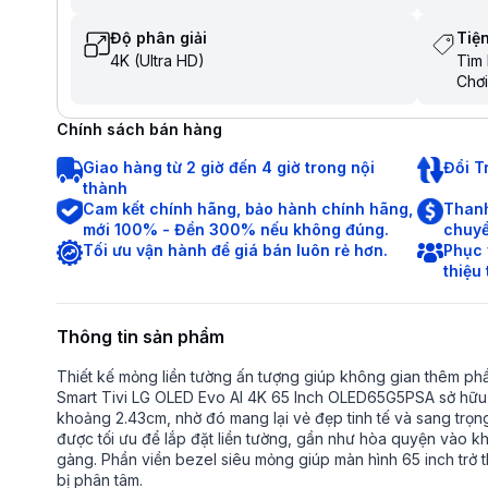
Độ phân giải
Tiện
4K (Ultra HD)
Tìm 
Chơi
Chia
Trợ 
Chính sách bán hàng
Điều
Tìm 
Giao hàng từ 2 giờ đến 4 giờ trong nội
Đổi T
tiến
thành
Cam kết chính hãng, bảo hành chính hãng,
Thanh
mới 100% - Đền 300% nếu không đúng.
chuyể
Tối ưu vận hành để giá bán luôn rẻ hơn.
Phục 
thiệu
Thông tin sản phẩm
Thiết kế mỏng liền tường ấn tượng giúp không gian thêm phầ
Smart Tivi LG OLED Evo AI 4K 65 Inch OLED65G5PSA sở hữu t
khoảng 2.43cm, nhờ đó mang lại vẻ đẹp tinh tế và sang trọng 
được tối ưu để lắp đặt liền tường, gần như hòa quyện vào kh
gàng. Phần viền bezel siêu mỏng giúp màn hình 65 inch trở
bị phân tâm.