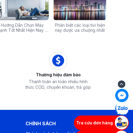
Chính Hãng Giá Rẻ –
Hướng Dẫn Chọn Máy
Tivi sale khủng đến 60%:
Phân biệt các loại tivi hiện
Xả hàng máy 
Các mã báo
 Ưu Đãi Chỉ Có Tại
ạnh Tốt Nhất Hiện Nay –
Cơ hội sở hữu chiếc tivi
nay được ưa chuộng nhất
50% - Cơ hội s
của bếp từ
iêu Chí & Gợi Ý Sản Phẩm
Điện Máy iZola
ước mơ với giá hời
hòa chính hãn
Thương hiệu đảm bảo
Thanh toán an toàn nhiều hình
thức COD, chuyển khoản, trả góp
Tra cứu đơn hàng
CHÍNH SÁCH