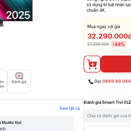
sử dụng trí tuệ nhân tạ
chuẩn 4K.
Mua ngay với giá
32.290.000
57.290.000
-
44
%
Gọi
0869 86 08
tin
Đánh giá
ẩm
Đánh giá
Smart Tivi OL
Xem tất cả
Chia sẻ đánh giá của 
 thước tivi
nch