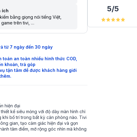
5
/
5
 ích
kiếm bằng giọng nói tiếng Việt
 game trên tivi
 sẻ màn hình điện thoại lên tivi
lý ảo Google Assistant
 khiển bằng điện thoại
kiếm giọng nói trên YouTube bằng
rả từ 7 ngày đến 30 ngày
g Việt
 toán an toàn nhiều hình thức COD,
n khoản, trả góp
vụ tận tâm để được khách hàng giới
 thêm.
n hiện đại
hiết kế siêu mỏng với độ dày màn hình chỉ
khi bố trí trong bất kỳ căn phòng nào. Tivi
ông gian, tạo cảm giác hiện đại và gọn
 thành tâm điểm, mở rộng góc nhìn mà không