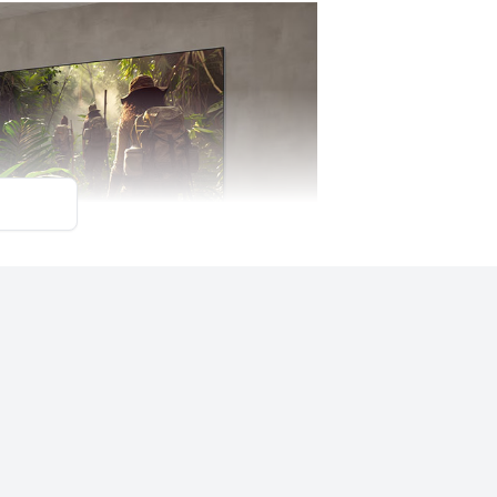
n hiện đại
đảm bảo hiệu quả tản nhiệt và độ bền, giúp
không quá nặng và khả năng lắp đặt dễ dàng,