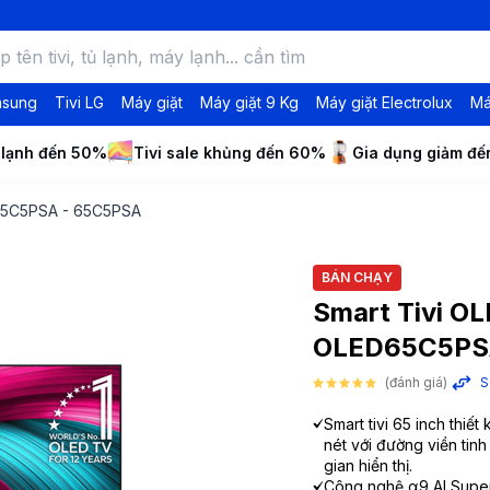
msung
Tivi LG
Máy giặt
Máy giặt 9 Kg
Máy giặt Electrolux
Má
 lạnh đến 50%
Tivi sale khủng đến 60%
Gia dụng giảm đ
D65C5PSA - 65C5PSA
BÁN CHẠY
Smart Tivi OL
OLED65C5PS
(đánh giá)
S
Smart tivi 65 inch thiế
nét với đường viền tinh
gian hiển thị.
Công nghệ α9 AI Supe