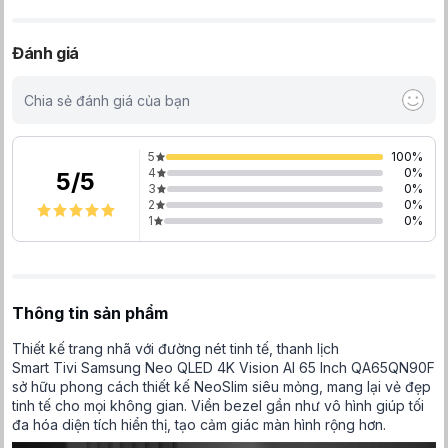
Đánh giá
Chia sẻ đánh giá của bạn
5
100
%
4
0
%
5
/
5
3
0
%
2
0
%
1
0
%
Thông tin sản phẩm
Thiết kế trang nhã với đường nét tinh tế, thanh lịch
Smart Tivi Samsung Neo QLED 4K Vision AI 65 Inch QA65QN90F
sở hữu phong cách thiết kế NeoSlim siêu mỏng, mang lại vẻ đẹp
tinh tế cho mọi không gian. Viền bezel gần như vô hình giúp tối
đa hóa diện tích hiển thị, tạo cảm giác màn hình rộng hơn.