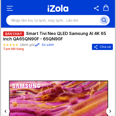
Smart Tivi Neo QLED Samsung AI 4K 65
BÁN CHẠY
inch QA65QN90F - 65QN90F
(đánh giá)
So sánh
Chia sẻ
Tạm hết hàng