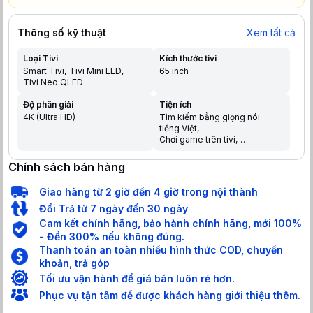
Thông số kỹ thuật
Xem tất cả
Loại Tivi
Kích thước tivi
Smart Tivi
Tivi Mini LED
65 inch
Tivi Neo QLED
Độ phân giải
Tiện ích
4K (Ultra HD)
Tìm kiếm bằng giọng nói
tiếng Việt
Chơi game trên tivi
Chia sẻ màn hình điện thoại
lên tivi
Chính sách bán hàng
Trợ lý ảo Google Assistant
Điều khiển bằng điện thoại
Giao hàng từ 2 giờ đến 4 giờ trong nội thành
Tìm kiếm giọng nói trên
YouTube bằng tiếng Việt
Đổi Trả từ 7 ngày đến 30 ngày
Cam kết chính hãng, bảo hành chính hãng, mới 100%
- Đền 300% nếu không đúng.
Thanh toán an toàn nhiều hình thức COD, chuyển
khoản, trả góp
Tối ưu vận hành để giá bán luôn rẻ hơn.
Phục vụ tận tâm để được khách hàng giới thiệu thêm.