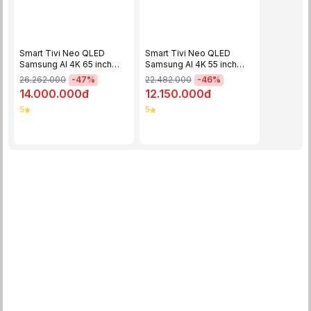
giác như bạn đang sống trong từng cảnh phim.
Smart Tivi Neo QLED
Smart Tivi Neo QLED
Samsung AI 4K 65 inch
Samsung AI 4K 55 inch
QA65QN70F - 65QN70F
QA55QN70F - 55QN70F
-
47
%
-
46
%
26.262.000
22.482.000
14.000.000đ
12.150.000đ
5
5
Công nghệ Neo QLED với Neo Quantum HDR+
Công nghệ Color Booster Pro tăng cường độ chân thực
Với công nghệ Color Booster Pro, tivi Samsung Neo QLED 4K
Vision AI 65 Inch QA65QN90F phân tích từng khung hình để tối