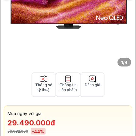
1
/
4
Thông số
Thông tin
Đánh giá
kỹ thuật
sản phẩm
Mua ngay với giá
29.490.000đ
53.082.000
-
44
%