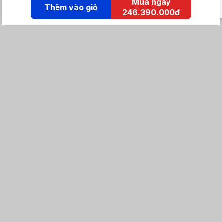
Mua ngay
Thêm vào giỏ
246.390.000đ
KẾT NỐI IZOLA
Tổng đài mua hàng
0869 86 0869
Chăm sóc khách hàng:
Tổng đài hỗ trợ
0904 683 873 - shopee
Email: izolavietnam@gmail.com -
Hotline:
Tra cứu đơn hàng
Khuyến mãi / Tin tức
Về iZola