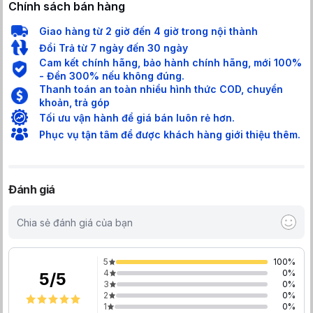
lên tivi
Chính sách bán hàng
Trợ lý ảo Google Assistant
Điều khiển bằng điện thoại
Giao hàng từ 2 giờ đến 4 giờ trong nội thành
Tìm kiếm giọng nói trên
YouTube bằng tiếng Việt
Đổi Trả từ 7 ngày đến 30 ngày
Cam kết chính hãng, bảo hành chính hãng, mới 100%
- Đền 300% nếu không đúng.
Thanh toán an toàn nhiều hình thức COD, chuyển
khoản, trả góp
Tối ưu vận hành để giá bán luôn rẻ hơn.
Phục vụ tận tâm để được khách hàng giới thiệu thêm.
Đánh giá
Chia sẻ đánh giá của bạn
5
100
%
4
0
%
5
/
5
3
0
%
2
0
%
1
0
%