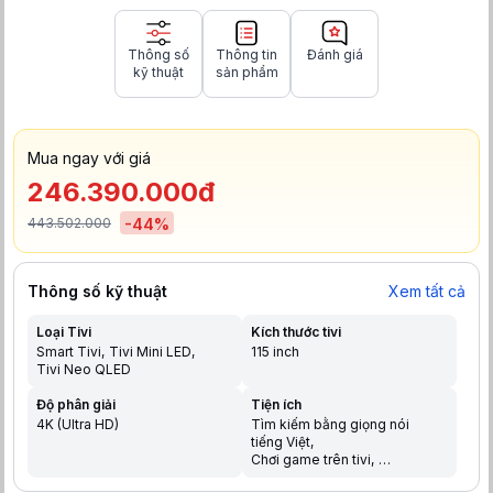
Thông số
Thông tin
Đánh giá
kỹ thuật
sản phẩm
Mua ngay với giá
246.390.000đ
443.502.000
-
44
%
Thông số kỹ thuật
Xem tất cả
Loại Tivi
Kích thước tivi
Smart Tivi
Tivi Mini LED
115 inch
Tivi Neo QLED
Độ phân giải
Tiện ích
4K (Ultra HD)
Tìm kiếm bằng giọng nói
tiếng Việt
Chơi game trên tivi
Chia sẻ màn hình điện thoại