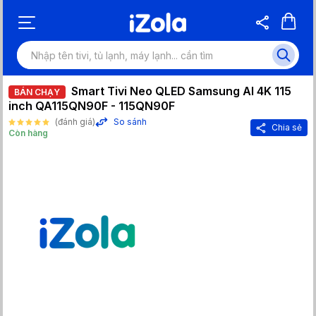
Smart Tivi Neo QLED Samsung AI 4K 115
BÁN CHẠY
inch QA115QN90F - 115QN90F
(đánh giá)
So sánh
Chia sẻ
Còn hàng