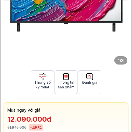
1
/
3
Thông số
Thông tin
Đánh giá
kỹ thuật
sản phẩm
Mua ngay với giá
12.090.000đ
21.942.000
-
45
%