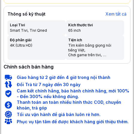
Thông số kỹ thuật
Xem tất cả
Loại Tivi
Kích thước tivi
Smart Tivi
Tivi Qned
65 inch
Độ phân giải
Tiện ích
4K (Ultra HD)
Tìm kiếm bằng giọng nói
tiếng Việt
Chơi game trên tivi
Chia sẻ màn hình điện thoại
lên tivi
Chính sách bán hàng
Trợ lý ảo Google Assistant
Điều khiển bằng điện thoại
Giao hàng từ 2 giờ đến 4 giờ trong nội thành
Tìm kiếm giọng nói trên
YouTube bằng tiếng Việt
Đổi Trả từ 7 ngày đến 30 ngày
Cam kết chính hãng, bảo hành chính hãng, mới 100%
- Đền 300% nếu không đúng.
Thanh toán an toàn nhiều hình thức COD, chuyển
khoản, trả góp
Tối ưu vận hành để giá bán luôn rẻ hơn.
Phục vụ tận tâm để được khách hàng giới thiệu thêm.