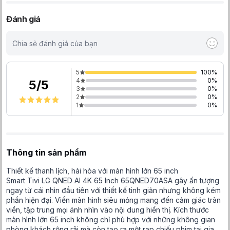
Đánh giá
Chia sẻ đánh giá của bạn
5
100
%
4
0
%
5
/
5
3
0
%
2
0
%
1
0
%
Thông tin sản phẩm
Thiết kế thanh lịch, hài hòa với màn hình lớn 65 inch
Smart Tivi LG QNED AI 4K 65 Inch 65QNED70ASA gây ấn tượng
ngay từ cái nhìn đầu tiên với thiết kế tinh giản nhưng không kém
phần hiện đại. Viền màn hình siêu mỏng mang đến cảm giác tràn
viền, tập trung mọi ánh nhìn vào nội dung hiển thị. Kích thước
màn hình lớn 65 inch không chỉ phù hợp với những không gian
phòng khách rộng rãi mà còn tạo ra một rạp chiếu phim tại gia