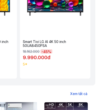
0 inch
Smart Tivi LG AI 4K 50 inch
50UA8450PSA
18.162.000
-
45
%
9.990.000đ
5
Xem tất cả