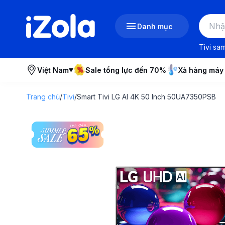
Danh mục
Tivi sa
Việt Nam
Sale tổng lực đến 70%
Xả hàng máy
Trang chủ
/
Tivi
/
Smart Tivi LG AI 4K 50 Inch 50UA7350PSB