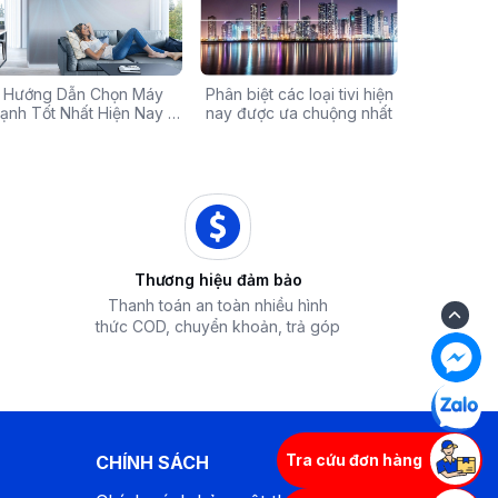
Chính Hãng Giá Rẻ –
Hướng Dẫn Chọn Máy
Tivi sale khủng đến 60%:
Phân biệt các loại tivi hiện
Xả hàng máy 
Các mã báo
 Ưu Đãi Chỉ Có Tại
ạnh Tốt Nhất Hiện Nay –
Cơ hội sở hữu chiếc tivi
nay được ưa chuộng nhất
50% - Cơ hội s
của bếp từ
iêu Chí & Gợi Ý Sản Phẩm
Điện Máy iZola
ước mơ với giá hời
hòa chính hãn
Thương hiệu đảm bảo
Thanh toán an toàn nhiều hình
thức COD, chuyển khoản, trả góp
Tra cứu đơn hàng
CHÍNH SÁCH