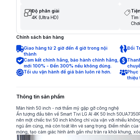
Độ phân giải
Tiện
4K (Ultra HD)
Tìm 
Chơi
Chia
Trợ 
Chính sách bán hàng
Điều
Tìm 
Giao hàng từ 2 giờ đến 4 giờ trong nội
Đổi T
tiến
thành
Cam kết chính hãng, bảo hành chính hãng,
Thanh
mới 100% - Đền 300% nếu không đúng.
chuyể
Tối ưu vận hành để giá bán luôn rẻ hơn.
Phục 
thiệu
Thông tin sản phẩm
Màn hình 50 inch - nơi thẩm mỹ gặp gỡ công nghệ
Ấn tượng đầu tiên về Smart Tivi LG AI 4K 50 Inch 50UA7350PS
nên một chiếc tivi 50 inch không chỉ vừa vặn với nhiều khô
ngủ ấm cúng, mà còn toát lên vẻ sang trọng. Điểm nhấn của t
mỏng, tạo cảm giác hình ảnh gần như tràn ra khỏi khung, xóa