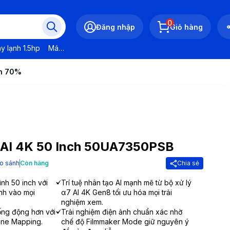
0
Đăng nhập
Giỏ hàng
y lạnh 1.5hp
Máy lạnh LG
Máy lạnh Daikin
Máy lạnh Panasonic
ến 70%
G AI 4K 50 Inch 50UA7350PSB
o sánh
Còn hàng
Chia sẻ
ình 50 inch với
Trí tuệ nhân tạo AI mạnh mẽ từ bộ xử lý
nh vào mọi
α7 AI 4K Gen8 tối ưu hóa mọi trải
nghiệm xem.
ống động hơn với
Trải nghiệm điện ảnh chuẩn xác nhờ
ne Mapping.
chế độ Filmmaker Mode giữ nguyên ý