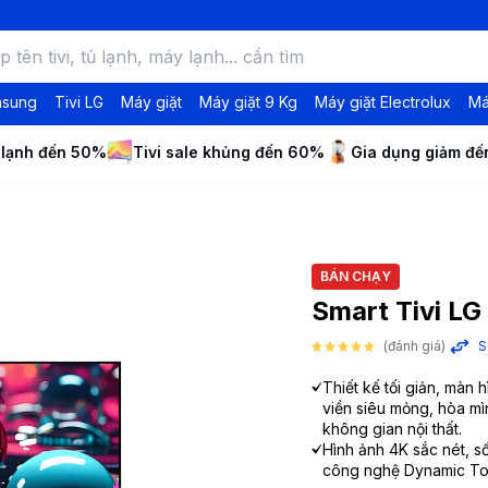
msung
Tivi LG
Máy giặt
Máy giặt 9 Kg
Máy giặt Electrolux
Má
 lạnh đến 50%
Tivi sale khủng đến 60%
Gia dụng giảm đ
BÁN CHẠY
Smart Tivi L
(đánh giá)
S
Thiết kế tối giản, màn h
viền siêu mỏng, hòa mì
không gian nội thất.
Hình ảnh 4K sắc nét, s
công nghệ Dynamic To