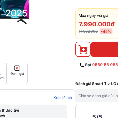
Mua ngay với giá
7.990.000đ
14.562.000
-
45
%
Gọi
0869 86 08
tin
Đánh giá
ẩm
Đánh giá
Smart Tivi LG
Chia sẻ đánh giá của 
Xem tất cả
 thước tivi
5
/
5
nch