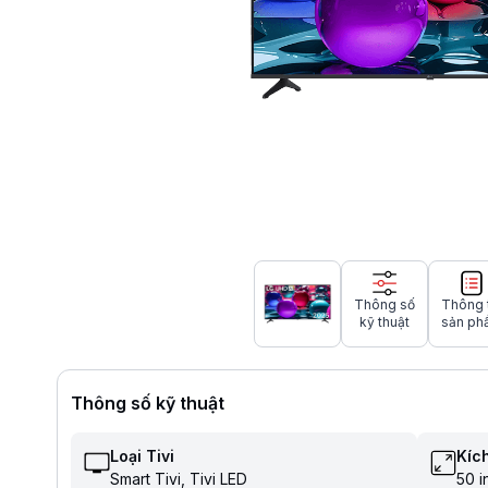
Thông số
Thông 
kỹ thuật
sản ph
Thông số kỹ thuật
Loại Tivi
Kích
Smart Tivi
Tivi LED
50 i