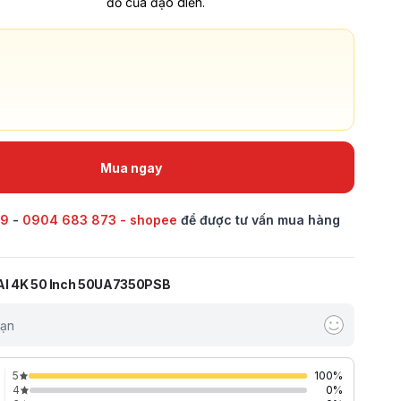
đồ của đạo diễn.
Mua ngay
69
-
0904 683 873 - shopee
để được tư vấn mua hàng
 AI 4K 50 Inch 50UA7350PSB
bạn
5
100
%
4
0
%