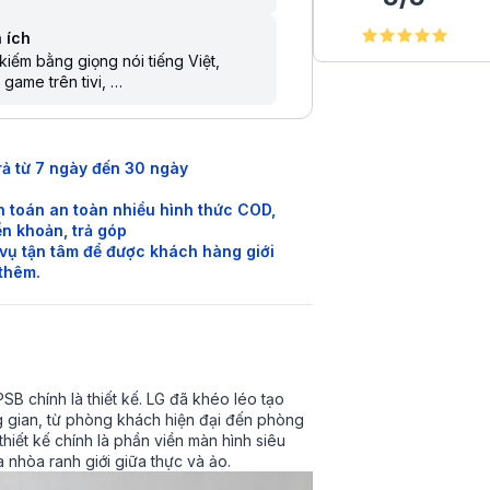
 ích
kiếm bằng giọng nói tiếng Việt
 game trên tivi
 sẻ màn hình điện thoại lên tivi
lý ảo Google Assistant
 khiển bằng điện thoại
kiếm giọng nói trên YouTube bằng
rả từ 7 ngày đến 30 ngày
g Việt
 toán an toàn nhiều hình thức COD,
n khoản, trả góp
vụ tận tâm để được khách hàng giới
 thêm.
B chính là thiết kế. LG đã khéo léo tạo
ng gian, từ phòng khách hiện đại đến phòng
hiết kế chính là phần viền màn hình siêu
 nhòa ranh giới giữa thực và ảo.