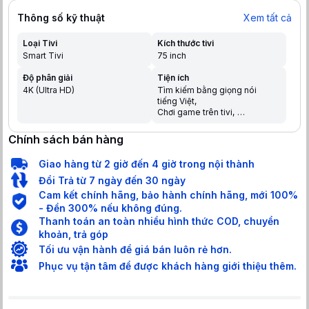
Thông số kỹ thuật
Xem tất cả
Loại Tivi
Kích thước tivi
Smart Tivi
75 inch
Độ phân giải
Tiện ích
4K (Ultra HD)
Tìm kiếm bằng giọng nói
tiếng Việt
Chơi game trên tivi
Chia sẻ màn hình điện thoại
lên tivi
Chính sách bán hàng
Trợ lý ảo Google Assistant
Điều khiển bằng điện thoại
Giao hàng từ 2 giờ đến 4 giờ trong nội thành
Tìm kiếm giọng nói trên
YouTube bằng tiếng Việt
Đổi Trả từ 7 ngày đến 30 ngày
Cam kết chính hãng, bảo hành chính hãng, mới 100%
- Đền 300% nếu không đúng.
Thanh toán an toàn nhiều hình thức COD, chuyển
khoản, trả góp
Tối ưu vận hành để giá bán luôn rẻ hơn.
Phục vụ tận tâm để được khách hàng giới thiệu thêm.