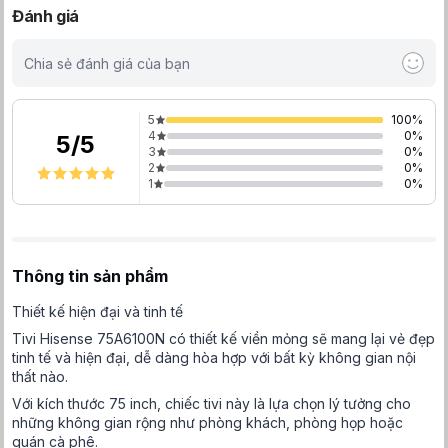
Đánh giá
Chia sẻ đánh giá của bạn
5
100
%
4
0
%
5
/
5
3
0
%
2
0
%
1
0
%
Thông tin sản phẩm
Thiết kế hiện đại và tinh tế
Tivi Hisense 75A6100N có thiết kế viền mỏng sẽ mang lại vẻ đẹp
tinh tế và hiện đại, dễ dàng hòa hợp với bất kỳ không gian nội
thất nào.
Với kích thước 75 inch, chiếc tivi này là lựa chọn lý tưởng cho
những không gian rộng như phòng khách, phòng họp hoặc
quán cà phê.