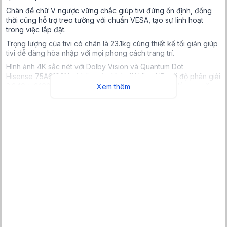
Chân đế chữ V ngược vững chắc giúp tivi đứng ổn định, đồng
thời cũng hỗ trợ treo tường với chuẩn VESA, tạo sự linh hoạt
trong việc lắp đặt.
Trọng lượng của tivi có chân là 23.1kg cùng thiết kế tối giản giúp
tivi dễ dàng hòa nhập với mọi phong cách trang trí.
Hình ảnh 4K sắc nét với Dolby Vision và Quantum Dot
Hisense 75A6100N sở hữu màn hình 4K Ultra HD với độ phân giải
3.840 x 2.160 giúp hình ảnh hiển thị chi tiết gấp bốn lần so với
Xem thêm
Full HD.