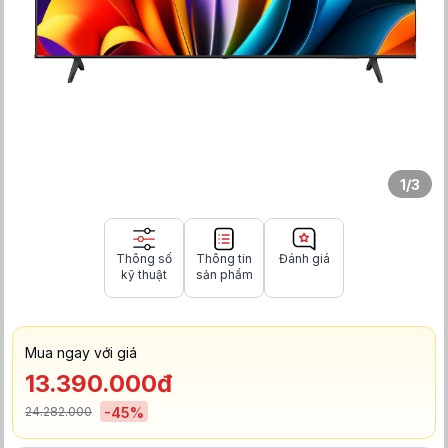
1
/
3
Thông số
Thông tin
Đánh giá
kỹ thuật
sản phẩm
Mua ngay với giá
13.390.000đ
24.282.000
-
45
%