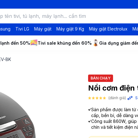
msung
Tivi LG
Máy giặt
Máy giặt 9 Kg
Máy giặt Electrolux
Má
 lạnh đến 50%
Tivi sale khủng đến 60%
Gia dụng giảm đ
3EV-BK
BÁN CHẠY
Nồi cơm điện
(đánh giá)
S
Sản phẩm được làm từ c
cấp, bền bỉ, dễ dàng v
Công suất 860W, giúp
chín và tiết kiệm điện 