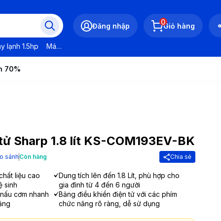
0
Đăng nhập
Giỏ hàng
y lạnh 1.5hp
Máy lạnh LG
Máy lạnh Daikin
Máy lạnh Panasonic
ến 70%
 tử Sharp 1.8 lít KS-COM193EV-BK
o sánh
Còn hàng
Chia sẻ
hất liệu cao
Dung tích lên đến 1.8 Lít, phù hợp cho
ệ sinh
gia đình từ 4 đến 6 người
 nấu cơm nhanh
Bảng điều khiển điện tử với các phím
năng
chức năng rõ ràng, dễ sử dụng