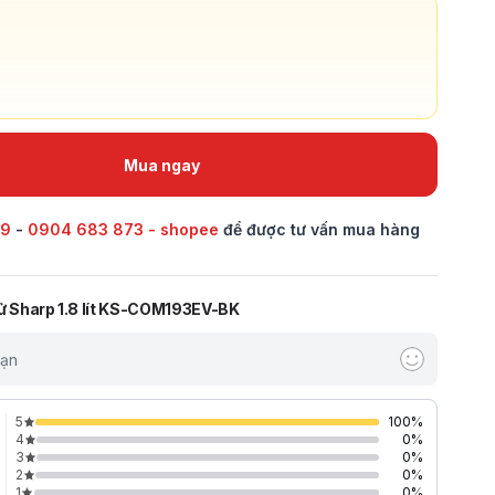
Mua ngay
69
-
0904 683 873 - shopee
để được tư vấn mua hàng
tử Sharp 1.8 lít KS-COM193EV-BK
bạn
5
100
%
4
0
%
3
0
%
2
0
%
1
0
%