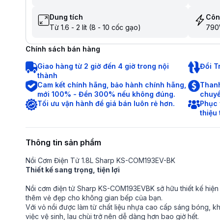
Dung tích
Côn
Từ 1.6 - 2 lít (8 - 10 cốc gạo)
79
Chính sách bán hàng
Giao hàng từ 2 giờ đến 4 giờ trong nội
Đổi T
thành
Cam kết chính hãng, bảo hành chính hãng,
Thanh
mới 100% - Đền 300% nếu không đúng.
chuyể
Tối ưu vận hành để giá bán luôn rẻ hơn.
Phục 
thiệu
Thông tin sản phẩm
Nồi Cơm Điện Tử 1.8L Sharp KS-COM193EV-BK
Thiết kế sang trọng, tiện lợi
Nồi cơm điện tử Sharp KS-COM193EVBK sở hữu thiết kế hiện 
thêm vẻ đẹp cho không gian bếp của bạn.
Với vỏ nồi được làm từ chất liệu nhựa cao cấp sáng bóng, k
việc vệ sinh, lau chùi trở nên dễ dàng hơn bao giờ hết.