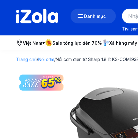
Danh mục
Tivi sa
Việt Nam
Sale tổng lực đến 70%
Xả hàng máy
Trang chủ
/
Nồi cơm
/
Nồi cơm điện tử Sharp 1.8 lít KS-COM19