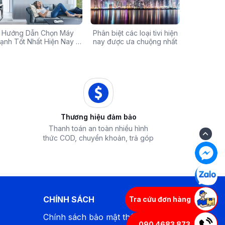
Chính Hãng Giá Rẻ –
Hướng Dẫn Chọn Máy
Tivi sale khủng đến 60%:
Phân biệt các loại tivi hiện
Xả hàng máy 
Các mã báo
 Ưu Đãi Chỉ Có Tại
ạnh Tốt Nhất Hiện Nay –
Cơ hội sở hữu chiếc tivi
nay được ưa chuộng nhất
50% - Cơ hội s
của bếp từ
iêu Chí & Gợi Ý Sản Phẩm
Điện Máy iZola
ước mơ với giá hời
hòa chính hãn
Thương hiệu đảm bảo
Thanh toán an toàn nhiều hình
thức COD, chuyển khoản, trả góp
CHÍNH SÁCH
Tra cứu đơn hàng
Chính sách bảo mật thông tin
090 4683 873