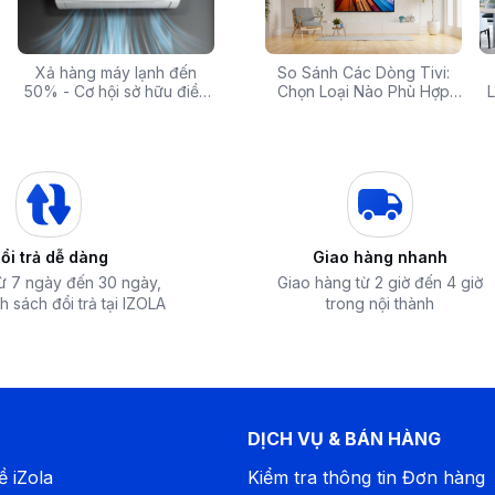
 rẻ,
Xả hàng máy lạnh đến
Top 10 máy lọc nước nóng
Săn Sale Khủng: Hàng
So Sánh Các Dòng Tivi:
Tivi 
mua
50% - Cơ hội sở hữu điều
lạnh tốt nhất đáng mua
Điện Máy Cao Cấp Giảm
Chọn Loại Nào Phù Hợp
Siêu
L
hòa chính hãng giá sốc
nhất hiện nay
Giá Đến 50% Tại iZOLA.VN
Nhất?
T
ổi trả dễ dàng
Giao hàng nhanh
từ 7 ngày đến 30 ngày,
Giao hàng từ 2 giờ đến 4 giờ
h sách đổi trả tại IZOLA
trong nội thành
tính năng thông minh giúp bạn dễ dàng sử
dàng theo dõi quá trình nấu nướng.
 bạn dễ dàng thao tác và lựa chọn chức năng
DỊCH VỤ & BÁN HÀNG
gian nấu trước 24 giờ, giúp bạn chủ động
ề iZola
Kiểm tra thông tin Đơn hàng
óng hổi và thơm ngon.