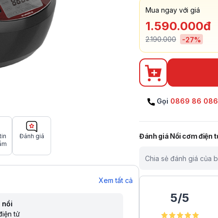
Mua ngay với giá
1.590.000đ
2.190.000
-
27
%
Gọi
0869 86 08
Đánh giá
Nồi cơm điện 
tin
Đánh giá
ẩm
Chia sẻ đánh giá của 
Xem tất cả
5
/
5
 nồi
điện tử