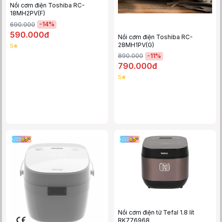
Nồi cơm điện Toshiba RC-
18MH2PV(F)
-
14
%
690.000
590.000đ
Nồi cơm điện Toshiba RC-
28MH1PV(G)
5
-
11
%
890.000
790.000đ
5
Nồi cơm điện tử Tefal 1.8 lít
RK776968