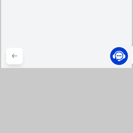
100% Hàng chính hàng
Đổi trả dễ dàng
Cam kết hàng chính hãng, bảo
Đổi Trả từ 7 ngày đến 30 ngày,
hành chính hãng, mới 100% -
theo chính sách đổi trả tại
Đền 300% nếu không đúng
IZOLA