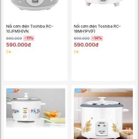
Nồi cơm điện Toshiba RC-
Nồi cơm điện Toshiba RC-
10JFM(H)VN
18MH1PV(F)
-
11
%
-
14
%
660.000
690.000
590.000đ
590.000đ
5
5