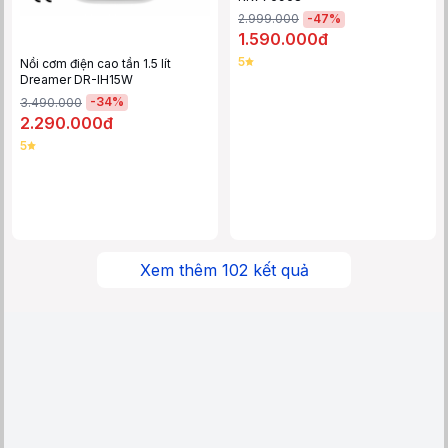
-
47
%
2.999.000
1.590.000đ
5
Nồi cơm điện cao tần 1.5 lít
Dreamer DR-IH15W
-
34
%
3.490.000
2.290.000đ
5
Xem thêm
102
kết quả