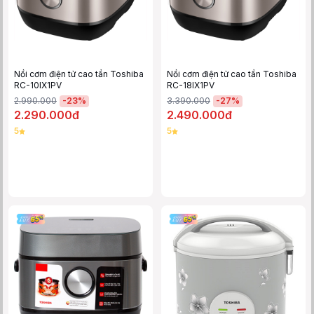
Nồi cơm điện tử cao tần Toshiba
Nồi cơm điện tử cao tần Toshiba
RC-10IX1PV
RC-18IX1PV
-
23
%
-
27
%
2.990.000
3.390.000
2.290.000đ
2.490.000đ
5
5