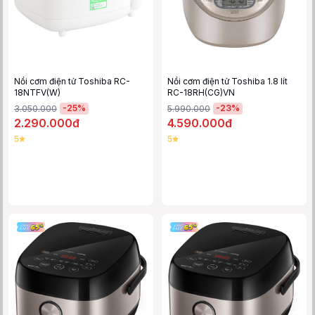
Nồi cơm điện tử Toshiba RC-
Nồi cơm điện tử Toshiba 1.8 lít
18NTFV(W)
RC-18RH(CG)VN
-
25
%
-
23
%
3.050.000
5.990.000
2.290.000đ
4.590.000đ
5
5