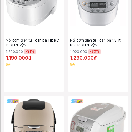
Nồi cơm điện tử Toshiba 1 lít RC-
Nồi cơm điện tử Toshiba 1.8 lít
10DH2PV(W)
RC-18DH2PV(W)
-
31
%
-
33
%
1.720.000
1.920.000
1.190.000đ
1.290.000đ
5
5