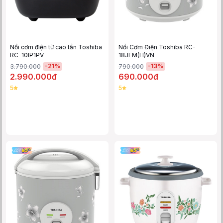
Nồi cơm điện tử cao tần Toshiba
Nồi Cơm Điện Toshiba RC-
RC-10IP1PV
18JFM(H)VN
-
21
%
-
13
%
3.790.000
790.000
2.990.000đ
690.000đ
5
5