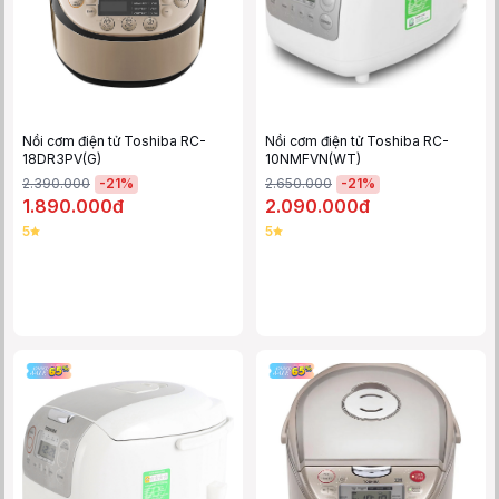
Nồi cơm điện tử Toshiba RC-
Nồi cơm điện tử Toshiba RC-
18DR3PV(G)
10NMFVN(WT)
-
21
%
-
21
%
2.390.000
2.650.000
1.890.000đ
2.090.000đ
5
5