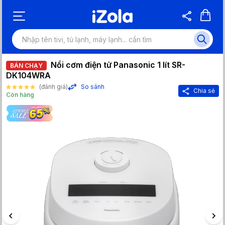
Nồi cơm điện tử Panasonic 1 lít SR-
BÁN CHẠY
DK104WRA
(đánh giá)
So sánh
Chia sẻ
Còn hàng