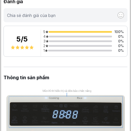
Đánh giá
Chia sẻ đánh giá của bạn
5
100
%
4
0
%
5
/
5
3
0
%
2
0
%
1
0
%
Thông tin sản phẩm