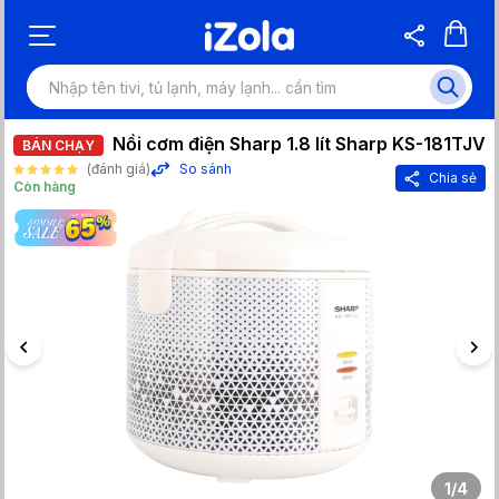
Nồi cơm điện Sharp 1.8 lít Sharp KS-181TJV
BÁN CHẠY
(đánh giá)
So sánh
Chia sẻ
Còn hàng
1
/
4