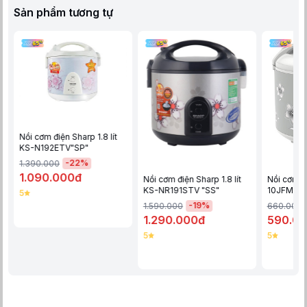
Sản phẩm tương tự
Dung tích lớnKS-181TJV thích hợp cho gia đình 4 -6 thành viên,
thoải mái thưởng thức những hạt cơm thơm ngon, dẻo ngọt mà
không cần lo ngại cơm hết giữa chừng gây cảm giác khó chịu
cho các thành viên.
Nồi cơm điện Sharp 1.8 lít
KS-N192ETV"SP"
-
22
%
1.390.000
1.090.000đ
Nồi cơm điện Sharp 1.8 lít
Nồi cơm đ
KS-NR191STV "SS"
10JFM(H)
5
-
19
%
1.590.000
660.000
1.290.000đ
590.0
5
5
An toàn sức khoẻ