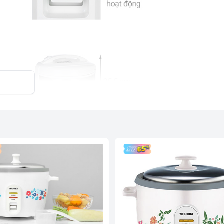
gian bếp
gọn, màu sắc trang nhã hài hòa với mọi
đến 4 thành viên. Đi kèm nhiều phụ kiện hỗ
p.