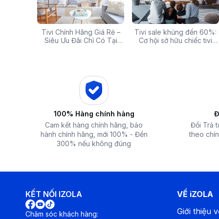
g: Hàng
Tivi Chính Hãng Giá Rẻ –
Các mã báo lỗi thường gặp
Tivi sale khủng đến 60%:
Top 5 tivi 32 inch giá
ấp Giảm
Siêu Ưu Đãi Chỉ Có Tại
của bếp từ và lưu ý khi xử
Cơ hội sở hữu chiếc tivi
chất lượng và đáng 
 iZOLA.VN
Điện Máy iZola
lý
ước mơ với giá hời
nhất hiện nay
100% Hàng chính hàng
Đ
Cam kết hàng chính hãng, bảo
Đổi Trả 
hành chính hãng, mới 100% - Đền
theo chín
300% nếu không đúng
KẾT NỐI IZOLA
VỀ iZOLA
Giới thiệu v
Chăm sóc khách hàng: