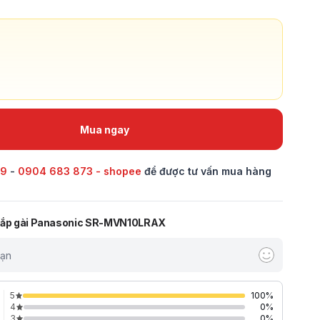
Mua ngay
69
-
0904 683 873 - shopee
để được tư vấn mua hàng
 nắp gài Panasonic SR-MVN10LRAX
bạn
5
100
%
4
0
%
3
0
%