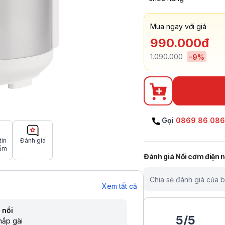
Mua ngay với giá
990.000đ
1.090.000
-
9
%
Gọi
0869 86 08
tin
Đánh giá
ẩm
Đánh giá
Nồi cơm điện
Chia sẻ đánh giá của 
Xem tất cả
 nồi
5
/
5
nắp gài