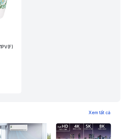
1PV(F)
Xem tất cả