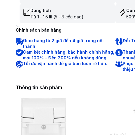
Dung tích
Côn
Từ 1 - 1.5 lít (5 - 8 cốc gạo)
50
Chính sách bán hàng
Giao hàng từ 2 giờ đến 4 giờ trong nội
Đổi T
thành
Cam kết chính hãng, bảo hành chính hãng,
Thanh
mới 100% - Đền 300% nếu không đúng.
chuyể
Tối ưu vận hành để giá bán luôn rẻ hơn.
Phục 
thiệu
Thông tin sản phẩm