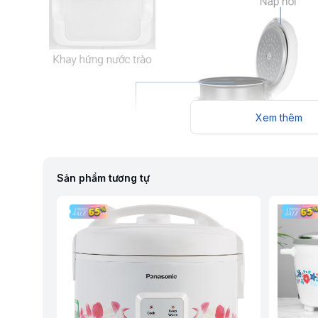
Xem thêm
Sản phẩm tương tự
Thiết kế nhỏ gọn, màu sắc trang nhã hài hòa với mọi không 
Nồi cơm điện Panasonic 1 lít SR-MVN10LRAX Xám có thiết kế 
không gian bếp. Dung tích 1 lít phù hợp với gia đình có từ 2 
trợ bạn nấu cơm tiện lợi hơn: muỗng cơm, cốc đong, xửng hấ