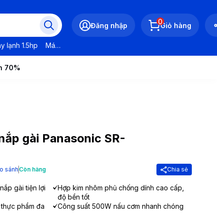
0
Đăng nhập
Giỏ hàng
y lạnh 1.5hp
Máy lạnh LG
Máy lạnh Daikin
Máy lạnh Panasonic
ến 70%
nắp gài Panasonic SR-
o sánh
Còn hàng
Chia sẻ
ắp gài tiện lợi
Hợp kim nhôm phủ chống dính cao cấp,
độ bền tốt
p thực phẩm đa
Công suất 500W nấu cơm nhanh chóng