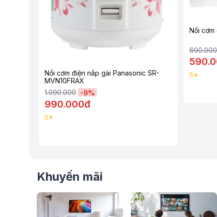
Công suất 500W giúp làm nóng nhanh
Nồi cơm điện Panasonic 1 lít SR-MVN10LRAX có công suất h
Nồi cơm
kiệm thời gian nấu.
690.000
590.
Lòng nồi phủ chống dính dễ vệ sinh
Nồi cơm điện nắp gài Panasonic SR-
Nồi cơm điện Panasonic 1 lít SR-MVN10LRAX có lòng nồi dà
5
MVN10FRAX
dính hạn chế dính cháy dễ dàng vệ sinh sau khi nấu xong.
Điều khiển nút gạt tùy chỉnh nấu cơm và giữ ấm
1.090.000
-
9
%
Nồi cơm điện Panasonic 1 lít SR-MVN10LRAX sử dụng bảng đ
990.000đ
dàng tùy chỉnh nấu cơm và giữ ấm, tiện sử dụng ngay cả với n
5
Công nghệ nấu 1D nấu nhanh chóng
Nồi cơm điện Panasonic 1 lít SR-MVN10LRAX sử dụng công n
chín, tiết kiệm điện năng và thời gian nấu nướng.
Khuyến mãi