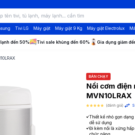
msung
Tivi LG
Máy giặt
Máy giặt 9 Kg
Máy giặt Electrolux
Má
 lạnh đến 50%
Tivi sale khủng đến 60%
Gia dụng giảm đ
N10LRAX
BÁN CHẠY
Nồi cơm điện 
MVN10LRAX
(đánh giá)
S
Thiết kế nhỏ gọn dạng n
dễ sử dụng
Đi kèm nồi là xửng hấ
chức năng