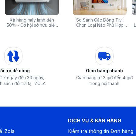
 rẻ,
Xả hàng máy lạnh đến
Top 10 máy lọc nước nóng
Săn Sale Khủng: Hàng
So Sánh Các Dòng Tivi:
Tivi 
mua
50% - Cơ hội sở hữu điều
lạnh tốt nhất đáng mua
Điện Máy Cao Cấp Giảm
Chọn Loại Nào Phù Hợp
Siêu
L
hòa chính hãng giá sốc
nhất hiện nay
Giá Đến 50% Tại iZOLA.VN
Nhất?
T
ổi trả dễ dàng
Giao hàng nhanh
từ 7 ngày đến 30 ngày,
Giao hàng từ 2 giờ đến 4 giờ
h sách đổi trả tại IZOLA
trong nội thành
DỊCH VỤ & BÁN HÀNG
ề iZola
Kiểm tra thông tin Đơn hàng