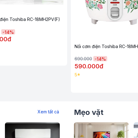
oạt động 500W giúp nấu cơm nhanh, tiết
 điện Toshiba RC-18MH2PV(F)
-
14
%
000đ
Nồi cơm điện Toshiba RC-18MH
y 1.433 mm bằng hợp kim nhôm phủ chống
690.000
-
14
%
iều khiển nút gạt có đèn báo cho bạn dễ
590.000đ
gười lớn tuổi.
5
ghệ nấu 1D gia nhiệt nhanh giúp cơm mau
Mẹo vặt
Xem tất cả