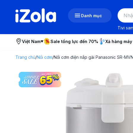
Danh mục
Tivi sa
Việt Nam
Sale tổng lực đến 70%
Xả hàng máy
Trang chủ
/
Nồi cơm
/
Nồi cơm điện nắp gài Panasonic SR-MV