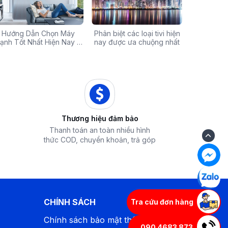
Chính Hãng Giá Rẻ –
Hướng Dẫn Chọn Máy
Tivi sale khủng đến 60%:
Phân biệt các loại tivi hiện
Xả hàng máy 
Các mã báo
 Ưu Đãi Chỉ Có Tại
ạnh Tốt Nhất Hiện Nay –
Cơ hội sở hữu chiếc tivi
nay được ưa chuộng nhất
50% - Cơ hội s
của bếp từ
iêu Chí & Gợi Ý Sản Phẩm
Điện Máy iZola
ước mơ với giá hời
hòa chính hãn
Thương hiệu đảm bảo
Thanh toán an toàn nhiều hình
thức COD, chuyển khoản, trả góp
CHÍNH SÁCH
Tra cứu đơn hàng
Chính sách bảo mật thông tin
090 4683 873