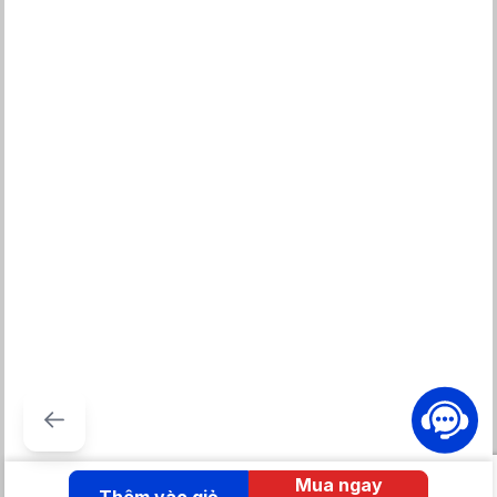
Lòng nồi dày 2.867 mm, cấu tạo bởi 7 lớp, phủ chống dính có độ
bền cao, nấu không lo cháy dính, giúp hạt cơm giữ được vị ngọt
và chín đều.
Điều khiển cảm ứng cùng màn hình hiển thị LED rõ ràng, siêu
nhạy, dễ dàng thao tác
Trang bị 17 chương trình cài đặt sẵn hỗ trợ tối đa nhu cầu nấu
nướng của chị em nội trợ
Chức năng hẹn giờ nấu lên đến 24h tiện lợi cho phép bạn chọn
thời gian nấu thích hợp, món ăn được chế biến trong đúng
khoảng thời gian cần thiết để đạt độ ngon nhất.
Mua ngay
Thêm vào giỏ