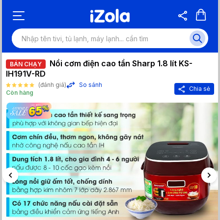
Nồi cơm điện cao tần Sharp 1.8 lít KS-
BÁN CHẠY
IH191V-RD
(đánh giá)
So sánh
Chia sẻ
Còn hàng