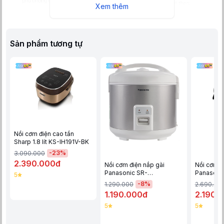
Xem thêm
Sản phẩm tương tự
Nồi cơm điện cao tần Sharp KS-IH191V-RD thiết kế hiện đại, màu
sắc bắt mắt, nổi bật trong không gian sử dụng
Nồi cơm điện cao tần
Sharp 1.8 lít KS-IH191V-BK
-
23
%
3.090.000
2.390.000đ
Nồi cơm điện nắp gài
Nồi cơm đ
Panasonic SR-
Panasoni
5
MVN18LRAX
-
8
%
1.290.000
2.690.00
1.190.000đ
2.190.
5
5
Nồi cơm điện có dung tích nấu 1.8 lít thích hợp cho 4 - 6 người sử
dụng hằng ngày