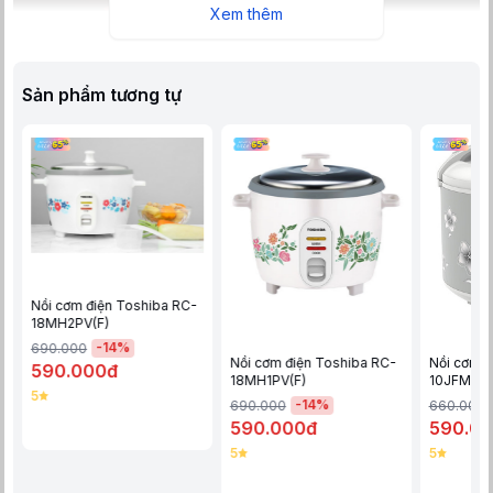
Xem thêm
Sản phẩm tương tự
Nồi cơm điện Sharp thiết kế gọn đẹp, màu đen lịch lãm, dung tích
1.8 lít phục vụ tốt cho các gia đình có từ 4 - 6 thành viên
Nồi cơm điện Toshiba RC-
18MH2PV(F)
-
14
%
690.000
Nồi cơm điện Toshiba RC-
Nồi cơm đ
590.000đ
18MH1PV(F)
10JFM(H)
5
-
14
%
690.000
660.000
590.000đ
590.0
5
5