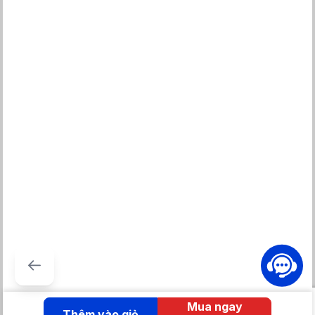
cháo, nấu cháo đặc, hấp, nấu chậm, súp, làm bánh, hâm nóng,
nấu nhanh, ngũ cốc,... giúp chuẩn bị bữa cơm gia đình thêm
phong phú.
Ngoài ra, người nội trợ còn có thể chọn loại gạo nấu như gạo lứt,
gạo Nhật, gạo thơm,... và chọn hương vị: cơm khô, cơm dẻo, cơm
cháy,... cùng chức năng giữ ấm tiện lợi.
Kiểm soát hơi nước cho cơm chín ngon, không dính nhão nhờ
nắp trong dạng tổ ong, van thoát hơi
Mua ngay
Thêm vào giỏ