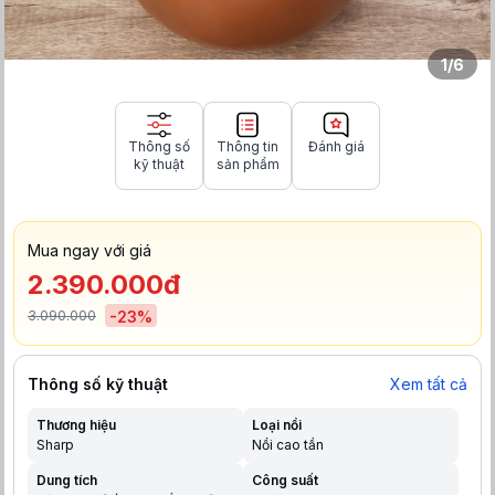
1
/
6
Thông số
Thông tin
Đánh giá
kỹ thuật
sản phẩm
Mua ngay với giá
2.390.000đ
3.090.000
-
23
%
Thông số kỹ thuật
Xem tất cả
Thương hiệu
Loại nồi
Sharp
Nồi cao tần
Dung tích
Công suất