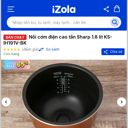
Nồi cơm điện cao tần Sharp 1.8 lít KS-
BÁN CHẠY
IH191V-BK
(đánh giá)
So sánh
Chia sẻ
Còn hàng