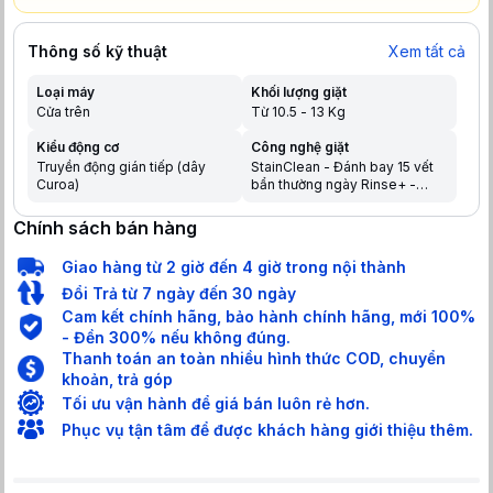
Thông số kỹ thuật
Xem tất cả
Loại máy
Khối lượng giặt
Cửa trên
Từ 10.5 - 13 Kg
Kiểu động cơ
Công nghệ giặt
Truyền động gián tiếp (dây
StainClean - Đánh bay 15 vết
Curoa)
bẩn thường ngày Rinse+ -
Dòng nước xả mạnh mẽ cuối
chu kỳ giặt Công nghệ cảm
Chính sách bán hàng
biến thông minh 6th SENSE
Chuyển động đa chiều mô
Giao hàng từ 2 giờ đến 4 giờ trong nội thành
phỏng giặt tay
Đổi Trả từ 7 ngày đến 30 ngày
Cam kết chính hãng, bảo hành chính hãng, mới 100%
- Đền 300% nếu không đúng.
Thanh toán an toàn nhiều hình thức COD, chuyển
khoản, trả góp
Tối ưu vận hành để giá bán luôn rẻ hơn.
Phục vụ tận tâm để được khách hàng giới thiệu thêm.