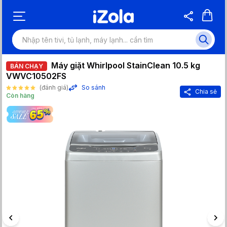
Máy giặt Whirlpool StainClean 10.5 kg
BÁN CHẠY
VWVC10502FS
(đánh giá)
So sánh
Chia sẻ
Còn hàng