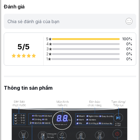
Đánh giá
Chia sẻ đánh giá của bạn
5
100
%
4
0
%
5
/
5
3
0
%
2
0
%
1
0
%
Thông tin sản phẩm