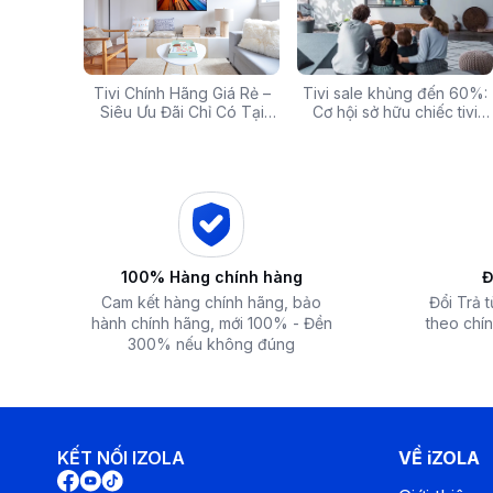
Bên trong, máy sở hữu lồng giặt ngôi sao pha lê được làm b
không chỉ có độ bền cao mà còn hỗ trợ tốt trong việc làm sạ
g: Hàng
Tivi Chính Hãng Giá Rẻ –
Các mã báo lỗi thường gặp
Tivi sale khủng đến 60%:
Top 5 tivi 32 inch giá
ấp Giảm
Siêu Ưu Đãi Chỉ Có Tại
của bếp từ và lưu ý khi xử
Cơ hội sở hữu chiếc tivi
chất lượng và đáng 
 iZOLA.VN
Điện Máy iZola
lý
ước mơ với giá hời
nhất hiện nay
100% Hàng chính hàng
Đ
Cam kết hàng chính hãng, bảo
Đổi Trả 
hành chính hãng, mới 100% - Đền
theo chín
300% nếu không đúng
KẾT NỐI IZOLA
VỀ iZOLA