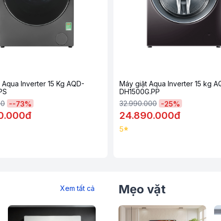
 Aqua Inverter 15 Kg AQD-
Máy giặt Aqua Inverter 15 kg 
PS
DH1500G.PP
00
32.990.000
-
-73
%
-
25
%
0.000đ
24.890.000đ
5
 thiết kế tối giản
ộc với nhiều người dùng. Mọi chức năng
hể lựa chọn chính xác chương trình giặt
Mẹo vặt
Xem tất cả
 cực kỳ chắc chắn. Mặt kính trong suốt nên
. Đặc biệt nắp máy có thiết kế trợ lực
 các bé nhỏ trong gia đình.