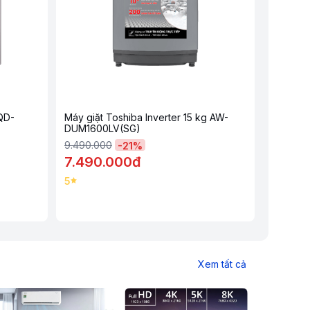
AQD-
Máy giặt Toshiba Inverter 15 kg AW-
DUM1600LV(SG)
9.490.000
-
21
%
7.490.000đ
5
Xem tất cả