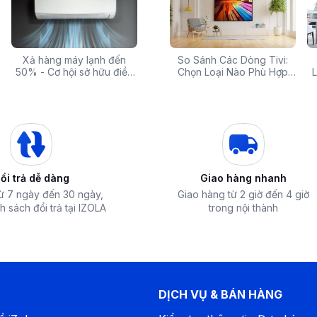
ằng thép không gỉ. Dạng lồng giặt này
ch và chăm sóc sợi vải.
 rẻ,
Xả hàng máy lạnh đến
Top 10 máy lọc nước nóng
Săn Sale Khủng: Hàng
So Sánh Các Dòng Tivi:
Tivi 
mua
50% - Cơ hội sở hữu điều
lạnh tốt nhất đáng mua
Điện Máy Cao Cấp Giảm
Chọn Loại Nào Phù Hợp
Siêu
L
hòa chính hãng giá sốc
nhất hiện nay
Giá Đến 50% Tại iZOLA.VN
Nhất?
T
ổi trả dễ dàng
Giao hàng nhanh
từ 7 ngày đến 30 ngày,
Giao hàng từ 2 giờ đến 4 giờ
h sách đổi trả tại IZOLA
trong nội thành
DỊCH VỤ & BÁN HÀNG