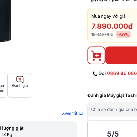
Mua ngay với giá
7.890.000đ
15.642.000
-
50
%
Gọi
0869 86 08
tin
Đánh giá
ẩm
Đánh giá
Máy giặt Tosh
Chia sẻ đánh giá của 
Xem tất cả
 lượng giặt
5
/
5
 13 Kg