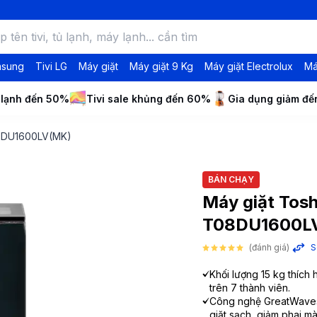
msung
Tivi LG
Máy giặt
Máy giặt 9 Kg
Máy giặt Electrolux
Má
 lạnh đến 50%
Tivi sale khủng đến 60%
Gia dụng giảm đ
08DU1600LV(MK)
BÁN CHẠY
Máy giặt Tosh
T08DU1600L
(đánh giá)
S
Khối lượng 15 kg thích 
trên 7 thành viên.
Công nghệ GreatWaves
giặt sạch, giảm phai m