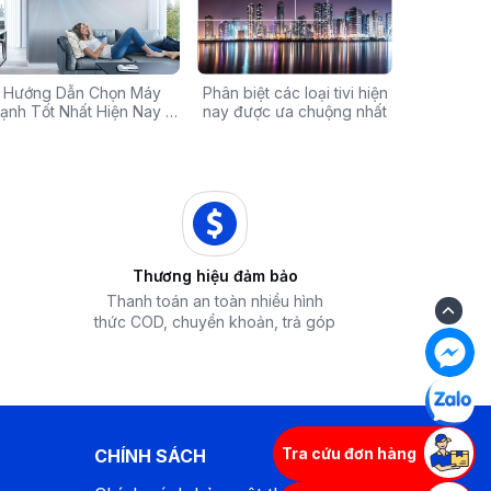
Chính Hãng Giá Rẻ –
Hướng Dẫn Chọn Máy
Tivi sale khủng đến 60%:
Phân biệt các loại tivi hiện
Xả hàng máy 
Các mã báo
 Ưu Đãi Chỉ Có Tại
ạnh Tốt Nhất Hiện Nay –
Cơ hội sở hữu chiếc tivi
nay được ưa chuộng nhất
50% - Cơ hội s
của bếp từ
iêu Chí & Gợi Ý Sản Phẩm
Điện Máy iZola
ước mơ với giá hời
hòa chính hãn
Thương hiệu đảm bảo
Thanh toán an toàn nhiều hình
thức COD, chuyển khoản, trả góp
Tra cứu đơn hàng
CHÍNH SÁCH