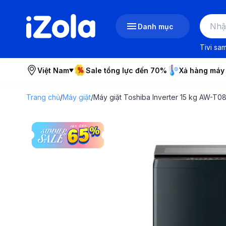
Danh mục
Tivi sa
Việt Nam
Sale tổng lực đến 70%
Xả hàng máy
Trang chủ
/
Máy giặt
/
Máy giặt Toshiba Inverter 15 kg AW-T