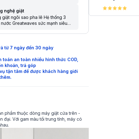
g nghệ giặt
 giặt ngôi sao pha lê Hệ thống 3
c nước Greatwaves sức mạnh siêu
g Công nghệ UFB siêu bọt khí NANO
vệ quần áo chống vi khuẩn mùi hôi
 tinh thể ion bạc Ag+ Aroma+ giúp
iặt thơm hơn, mềm mại hơn
rả từ 7 ngày đến 30 ngày
 toán an toàn nhiều hình thức COD,
n khoản, trả góp
vụ tận tâm để được khách hàng giới
 thêm.
n phẩm thuộc dòng máy giặt cửa trên -
ện đại. Với gam màu tối trung tính, máy có
nhau.