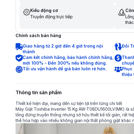
Kiểu động cơ
Côn
Truyền động trực tiếp
Lồng
thá
són
Bảo 
Chính sách bán hàng
bằng
đồ g
Giao hàng từ 2 giờ đến 4 giờ trong nội
Đổi T
thành
Cam kết chính hãng, bảo hành chính hãng,
Thanh
mới 100% - Đền 300% nếu không đúng.
chuyể
Tối ưu vận hành để giá bán luôn rẻ hơn.
Phục 
thiệu
Thông tin sản phẩm
Thiết kế hiện đại, mang đến sự tiện lợi trên từng chi tiết
Máy Giặt Toshiba Inverter 15 Kg AW-T08DU1600LV(MK) là sả
lồng đứng truyền thống nhưng sở hữu thiết kế tối giản, rất hi
thể hòa hợp vào nhiều không gian nội thất phòng giặt khác 