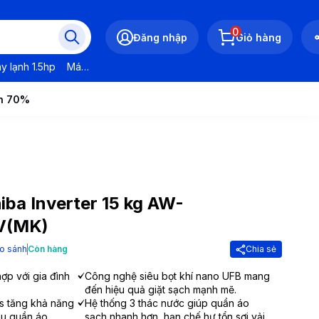
0
Đăng nhập
Giỏ hàng
y lạnh 1.5hp
Máy lạnh LG
Máy lạnh Daikin
Máy lạnh Panasonic
ến 70%
iba Inverter 15 kg AW-
V(MK)
o sánh
Còn hàng
Chia sẻ
hợp với gia đình
Công nghệ siêu bọt khí nano UFB mang
đến hiệu quả giặt sạch mạnh mẽ.
 tăng khả năng
Hệ thống 3 thác nước giúp quần áo
àu quần áo.
sạch nhanh hơn, hạn chế hư tổn sợi vải.