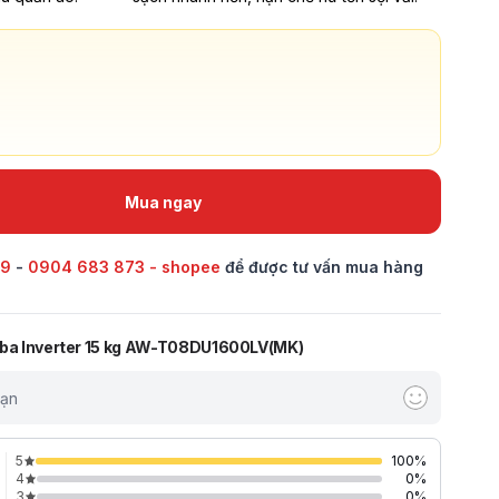
Mua ngay
69
-
0904 683 873 - shopee
để được tư vấn mua hàng
iba Inverter 15 kg AW-T08DU1600LV(MK)
bạn
5
100
%
4
0
%
3
0
%