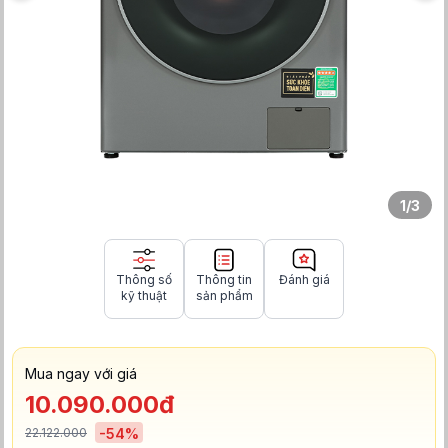
1
/
3
Thông số
Thông tin
Đánh giá
kỹ thuật
sản phẩm
Mua ngay với giá
10.090.000đ
22.122.000
-
54
%