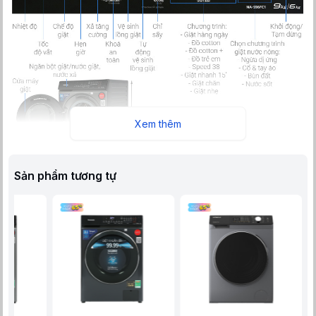
Xem thêm
Sản phẩm tương tự
Máy giặt sấy Panasonic Inverter giặt 9 kg - sấy 6 kg NA-
S96FC1LVT
thiết kế cửa trước, lồng ngang với kiểu dáng hiện
đại, tích hợp giặt và sấy tiện dụng với khối lượng giặt tối đa 9
kg, công nghệ giặt nước nóng diệt khuẩn đến 99.99% và tiết
kiệm điện hiệu quả nhờ công nghệ 3Di Inverter, làm sạch và
bảo vệ quần áo gia đình bạn.
Tính năng đặc biệt của sản phẩm
- Panasonic Inverter NA-S96FC1LVT là mẫu máy giặt sấy có
tích
hợp tính năng sấy
tiện lợi, hỗ trợ diệt khuẩn, làm khô nhanh
quần áo, đặc biệt hữu ích trong những ngày mưa gió, thiếu