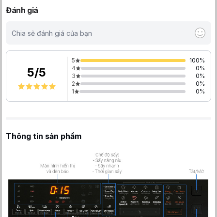
Đánh giá
Chia sẻ đánh giá của bạn
5
100
%
4
0
%
5
/
5
3
0
%
2
0
%
1
0
%
Thông tin sản phẩm