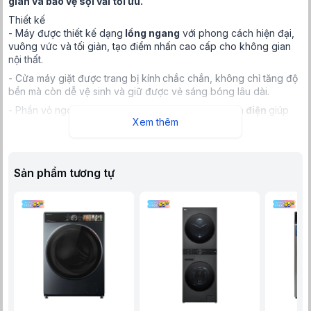
gian và bảo vệ sợi vải tối ưu.
Thiết kế
- Máy được thiết kế dạng
lồng ngang
với phong cách hiện đại,
vuông vức và tối giản, tạo điểm nhấn cao cấp cho không gian
nội thất.
- Cửa máy giặt được trang bị kính
chắc chắn, không chỉ tăng độ
bền mà còn dễ vệ sinh và giữ được vẻ sáng bóng lâu dài.
- Phần vỏ ngoài sử dụng chất liệu
kim loại sơn tĩnh điện
giúp
Xem thêm
chống trầy xước, giảm ăn mòn và tăng tuổi thọ cho máy, đặc biệt
phù hợp với môi trường ẩm ướt như phòng giặt.
- Bảng điều khiển song ngữ Anh – Việt thiết kế trực quan với núm
xoay trung tâm, kết hợp nút nhấn, cảm ứng và màn hình LED hiển
Sản phẩm tương tự
thị rõ ràng, mang lại trải nghiệm thân thiện và dễ sử dụng cho
mọi lứa tuổi.