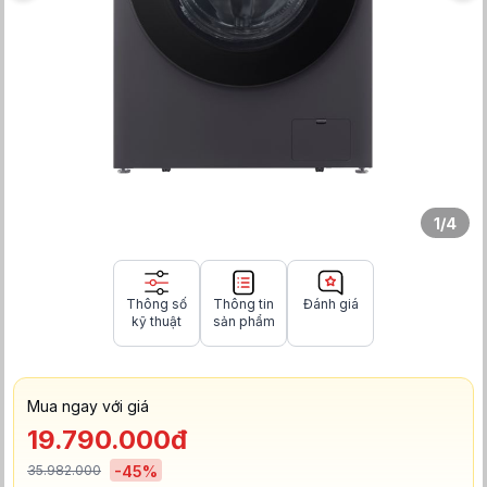
1
/
4
Thông số
Thông tin
Đánh giá
kỹ thuật
sản phẩm
Mua ngay với giá
19.790.000đ
35.982.000
-
45
%