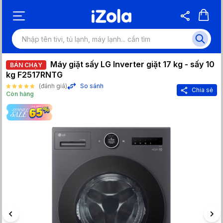
Máy giặt sấy LG Inverter giặt 17 kg - sấy 10
BÁN CHẠY
kg F2517RNTG
(đánh giá)
So sánh
Chia sẻ
Còn hàng