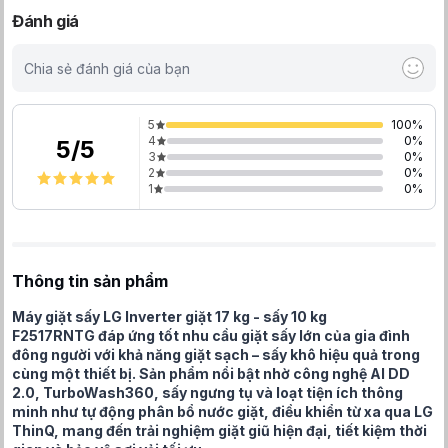
Đánh giá
Chia sẻ đánh giá của bạn
5
100
%
4
0
%
5
/
5
3
0
%
2
0
%
1
0
%
Thông tin sản phẩm
Máy giặt sấy LG Inverter giặt 17 kg - sấy 10 kg
F2517RNTG đáp ứng tốt nhu cầu giặt sấy lớn của gia đình
đông người với khả năng giặt sạch – sấy khô hiệu quả trong
cùng một thiết bị. Sản phẩm nổi bật nhờ công nghệ AI DD
2.0, TurboWash360, sấy ngưng tụ và loạt tiện ích thông
minh như tự động phân bổ nước giặt, điều khiển từ xa qua LG
ThinQ, mang đến trải nghiệm giặt giũ hiện đại, tiết kiệm thời