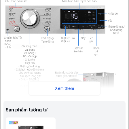
Xem thêm
Sản phẩm tương tự
Thiết kế - Khối lượng giặt
- Máy giặt sấy LG Inverter 9 kg - sấy 5 kg FV1409G4V thuộc