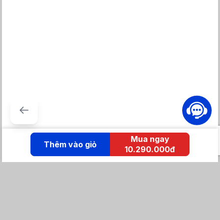
* Hiệp hội dị ứng Anh quốc Allergy UK là một tổ chức từ thiện
hàng đầu về y tế dành cho người bị dị ứng, được thành lập vào
năm 1991 với tên gọi Quỹ Dị ứng của Anh (British Allergy
Foundation – BAF). Đến năm 2002, tổ chức đổi tên thành Allergy
Mua ngay
UK.
Thêm vào giỏ
10.290.000đ
KẾT NỐI IZOLA
Tổng đài mua hàng