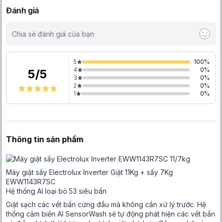
Đánh giá
Chia sẻ đánh giá của bạn
5
100
%
4
0
%
5
/
5
3
0
%
2
0
%
1
0
%
Thông tin sản phẩm
Máy giặt sấy Electrolux Inverter Giặt 11Kg + sấy 7Kg
EWW1143R7SC
Hệ thống AI loại bỏ 53 siêu bẩn
Giặt sạch các vết bẩn cứng đầu mà không cần xử lý trước. Hệ
thống cảm biến AI SensorWash sẽ tự động phát hiện các vết bẩn