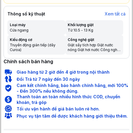
Thông số kỹ thuật
Xem tất cả
Loại máy
Khối lượng giặt
Cửa ngang
Từ 10.5 - 13 Kg
Kiểu động cơ
Công nghệ giặt
Truyền động gián tiếp (dây
Giặt sấy tích hợp Giặt nước
Curoa)
nóng Giặt hơi nước Công nghệ
Hygienic Care giúp loại bỏ vi
khuẩn Công nghệ giặt thông
Chính sách bán hàng
minh Intelligent Wash Làm mới
quần áo Vapour Refresh Công
Giao hàng từ 2 giờ đến 4 giờ trong nội thành
nghệ UltraMix hoà tan nước
giặt hiệu quả Công nghệ cảm
Đổi Trả từ 7 ngày đến 30 ngày
biến Sensor Wash
Cam kết chính hãng, bảo hành chính hãng, mới 100%
- Đền 300% nếu không đúng.
Thanh toán an toàn nhiều hình thức COD, chuyển
khoản, trả góp
Tối ưu vận hành để giá bán luôn rẻ hơn.
Phục vụ tận tâm để được khách hàng giới thiệu thêm.