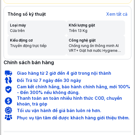
Thông số kỹ thuật
Xem tất cả
Loại máy
Khối lượng giặt
Cửa trên
Trên 13 Kg
Kiểu động cơ
Công nghệ giặt
Truyền động trực tiếp
Chống rung ồn thông minh AI
VRT+ Giặt hơi nước Hygiene
Steam diệt 99.9% vi khuẩn
Giặt AI cảm biến chất liệu vải
Chính sách bán hàng
Công nghệ Intensive Wash
tăng khả năng thẩm thấu xà
Giao hàng từ 2 giờ đến 4 giờ trong nội thành
phòng vào quần áo Bộ lọc xơ
vải Magic Filter Bong bóng
Đổi Trả từ 7 ngày đến 30 ngày
siêu mịn Eco Bubble
Cam kết chính hãng, bảo hành chính hãng, mới 100%
- Đền 300% nếu không đúng.
Thanh toán an toàn nhiều hình thức COD, chuyển
khoản, trả góp
Tối ưu vận hành để giá bán luôn rẻ hơn.
Phục vụ tận tâm để được khách hàng giới thiệu thêm.