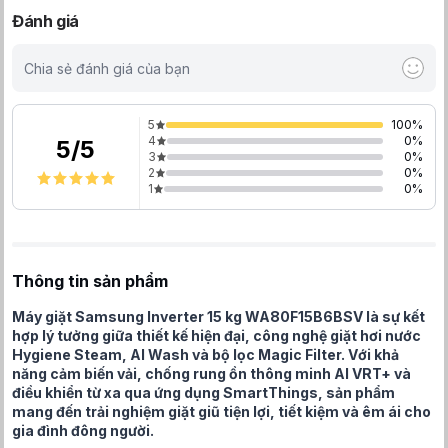
Đánh giá
Chia sẻ đánh giá của bạn
5
100
%
4
0
%
5
/
5
3
0
%
2
0
%
1
0
%
Thông tin sản phẩm
Máy giặt Samsung Inverter 15 kg WA80F15B6BSV là sự kết
hợp lý tưởng giữa thiết kế hiện đại, công nghệ giặt hơi nước
Hygiene Steam, AI Wash và bộ lọc Magic Filter. Với khả
năng cảm biến vải, chống rung ồn thông minh AI VRT+ và
điều khiển từ xa qua ứng dụng SmartThings, sản phẩm
mang đến trải nghiệm giặt giũ tiện lợi, tiết kiệm và êm ái cho
gia đình đông người.