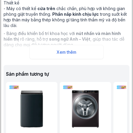
Thiết kế
- Máy có thiết kế
cửa trên
chắc chắn, phù hợp với không gian
phòng giặt truyền thống.
Phần nắp kính chịu lực
trong suốt kết
hợp thân máy bằng thép không gỉ tăng tính thẩm mỹ và độ bền
lâu dài.
- Bảng điều khiển bố trí khoa học với
nút nhấn và màn hình
hiển thị
rõ ràng, hỗ trợ
song ngữ Anh – Việt
, giúp thao tác dễ
dàng cho mọi đối tượng người dùng.
Xem thêm
-
Lồng giặt làm bằng thép không gỉ
cao cấp, hạn chế bám cặn
và vi khuẩn, giúp bảo vệ quần áo tối ưu trong suốt quá trình vận
hành.
Sản phẩm tương tự