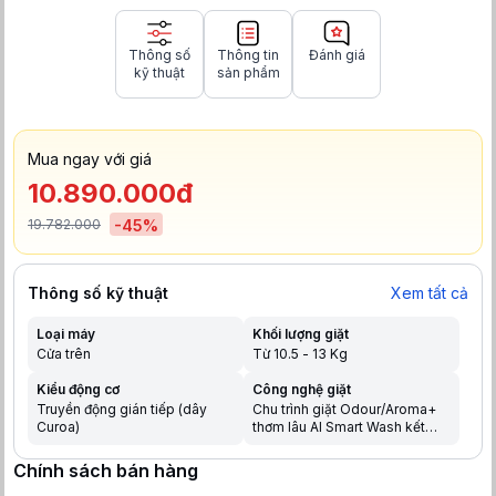
Thông số
Thông tin
Đánh giá
kỹ thuật
sản phẩm
Mua ngay với giá
10.890.000đ
19.782.000
-
45
%
Thông số kỹ thuật
Xem tất cả
Loại máy
Khối lượng giặt
Cửa trên
Từ 10.5 - 13 Kg
Kiểu động cơ
Công nghệ giặt
Truyền động gián tiếp (dây
Chu trình giặt Odour/Aroma+
Curoa)
thơm lâu AI Smart Wash kết
hợp AutoDose Cảm biến AI
Econavi tối ưu hóa hiệu suất
Chính sách bán hàng
Cửa rộng hơn dễ dàng