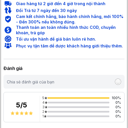
thêm/lấy quần áo
Giao hàng từ 2 giờ đến 4 giờ trong nội thành
Đổi Trả từ 7 ngày đến 30 ngày
Cam kết chính hãng, bảo hành chính hãng, mới 100%
- Đền 300% nếu không đúng.
Thanh toán an toàn nhiều hình thức COD, chuyển
khoản, trả góp
Tối ưu vận hành để giá bán luôn rẻ hơn.
Phục vụ tận tâm để được khách hàng giới thiệu thêm.
Đánh giá
Chia sẻ đánh giá của bạn
5
100
%
4
0
%
5
/
5
3
0
%
2
0
%
1
0
%