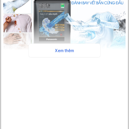
Xem thêm
Nâng cao hiệu quả giặt sạch cùng xoáy nước Water Bazooka
với TD inverter
Nhờ công nghệ TD Inverter cải tiến của hãng Panasonic, máy
giặt này có thể tạo ra
luồng xoáy nước mạnh mẽ Water
Bazooka,
nước giặt được luân chuyển và thẩm thấu đều vào
bên trong quần áo, đánh bay vết bẩn cứng đầu một cách dễ
dàng cũng như nâng cao hiệu quả giặt sạch bên cạnh yếu tố
vận hành êm ái và khả năng
tiết kiệm điện đến 30%
.