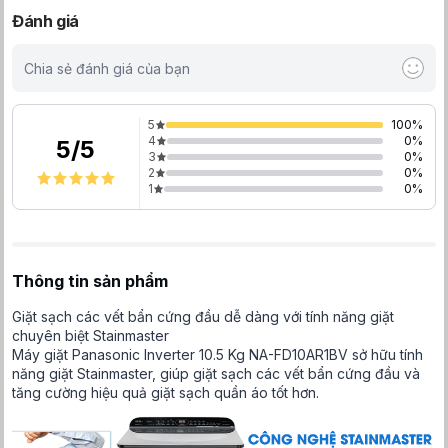
Đánh giá
Chia sẻ đánh giá của bạn
5
100
%
4
0
%
5
/
5
3
0
%
2
0
%
1
0
%
Thông tin sản phẩm
Giặt sạch các vết bẩn cứng đầu dễ dàng với tính năng giặt
chuyên biệt Stainmaster
Máy giặt Panasonic Inverter 10.5 Kg NA-FD10AR1BV sở hữu tính
năng giặt Stainmaster, giúp giặt sạch các vết bẩn cứng đầu và
tăng cường hiệu quả giặt sạch quần áo tốt hơn.