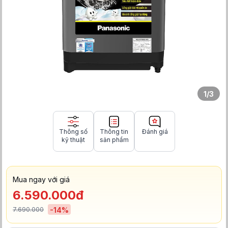
1
/
3
Thông số
Thông tin
Đánh giá
kỹ thuật
sản phẩm
Mua ngay với giá
6.590.000đ
7.690.000
-
14
%