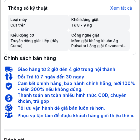
Thông số kỹ thuật
Xem tất cả
Loại máy
Khối lượng giặt
Cửa trên
Từ 8 - 9 Kg
Kiểu động cơ
Công nghệ giặt
Truyền động gián tiếp (dây
Mâm giặt kháng khuẩn Ag
Curoa)
Pulsator Lồng giặt Sazanami
Luồng nước Dancing Water
Flow Hệ thống ActiveFoam
Chính sách bán hàng
Công nghệ xả nước Aqua Spin
Rinse Công nghệ giặt chuyên
Giao hàng từ 2 giờ đến 4 giờ trong nội thành
biệt StainMaster
Đổi Trả từ 7 ngày đến 30 ngày
Cam kết chính hãng, bảo hành chính hãng, mới 100%
- Đền 300% nếu không đúng.
Thanh toán an toàn nhiều hình thức COD, chuyển
khoản, trả góp
Tối ưu vận hành để giá bán luôn rẻ hơn.
Phục vụ tận tâm để được khách hàng giới thiệu thêm.