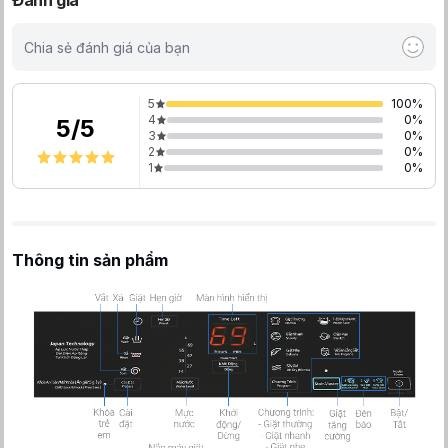
Đánh giá
Chia sẻ đánh giá của bạn
5
100
%
4
0
%
5
/
5
3
0
%
2
0
%
1
0
%
Thông tin sản phẩm