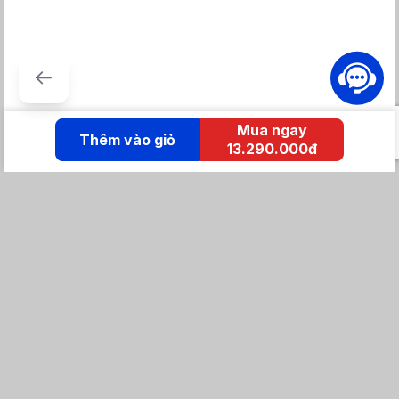
Mua ngay
Thêm vào giỏ
13.290.000đ
KẾT NỐI IZOLA
Tổng đài mua hàng
0869 86 0869
Chăm sóc khách hàng:
Tổng đài hỗ trợ
0904 683 873 - shopee
Email: izolavietnam@gmail.com -
Hotline: