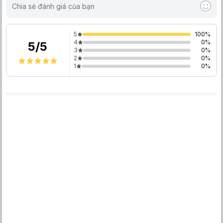
Chia sẻ đánh giá của bạn
5
100
%
4
0
%
5
/
5
3
0
%
2
0
%
1
0
%