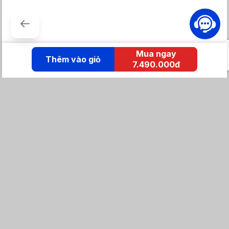
Mua ngay
Thêm vào giỏ
7.490.000đ
KẾT NỐI IZOLA
Tổng đài mua hàng
0869 86 0869
Chăm sóc khách hàng:
Tổng đài hỗ trợ
0904 683 873 - shopee
Email: izolavietnam@gmail.com -
Hotline:
Tra cứu đơn hàng