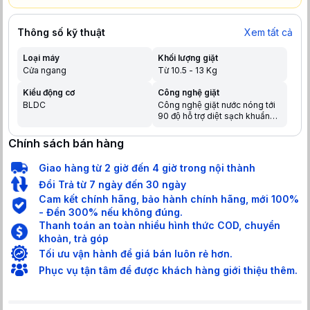
Thông số kỹ thuật
Xem tất cả
Loại máy
Khối lượng giặt
Cửa ngang
Từ 10.5 - 13 Kg
Kiểu động cơ
Công nghệ giặt
BLDC
Công nghệ giặt nước nóng tới
90 độ hỗ trợ diệt sạch khuẩn
Công nghệ Hygiene Care+ với
3 lớp tính năng giúp đẩy lùi sự
Chính sách bán hàng
sinh sôi của vi khuẩn
Giao hàng từ 2 giờ đến 4 giờ trong nội thành
Đổi Trả từ 7 ngày đến 30 ngày
Cam kết chính hãng, bảo hành chính hãng, mới 100%
- Đền 300% nếu không đúng.
Thanh toán an toàn nhiều hình thức COD, chuyển
khoản, trả góp
Tối ưu vận hành để giá bán luôn rẻ hơn.
Phục vụ tận tâm để được khách hàng giới thiệu thêm.