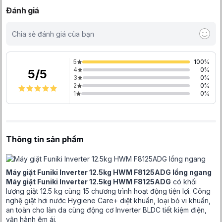
Đánh giá
Chia sẻ đánh giá của bạn
5
100
%
4
0
%
5
/
5
3
0
%
2
0
%
1
0
%
Thông tin sản phẩm
Máy giặt Funiki Inverter 12.5kg HWM F8125ADG lồng ngang
Máy giặt Funiki Inverter 12.5kg HWM F8125ADG
có khối
lượng giặt 12.5 kg cùng 15 chương trình hoạt động tiện lợi. Công
nghệ giặt hơi nước Hygiene Care+ diệt khuẩn, loại bỏ vi khuẩn,
an toàn cho làn da cùng động cơ Inverter BLDC tiết kiệm điện,
vận hành êm ái.