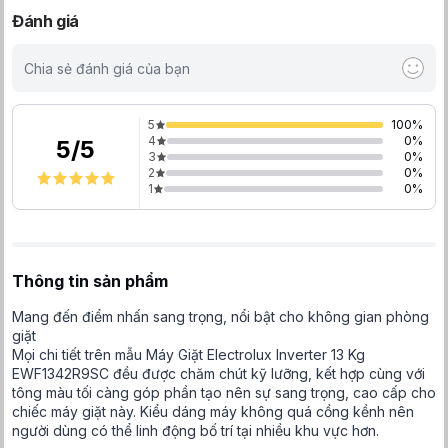
Đánh giá
Chia sẻ đánh giá của bạn
5
100
%
4
0
%
5
/
5
3
0
%
2
0
%
1
0
%
Thông tin sản phẩm
Mang đến điểm nhấn sang trọng, nổi bật cho không gian phòng
giặt
Mọi chi tiết trên mẫu Máy Giặt Electrolux Inverter 13 Kg
EWF1342R9SC đều được chăm chút kỹ lưỡng, kết hợp cùng với
tông màu tối càng góp phần tạo nên sự sang trọng, cao cấp cho
chiếc máy giặt này. Kiểu dáng máy không quá cồng kềnh nên
người dùng có thể linh động bố trí tại nhiều khu vực hơn.