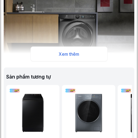
Xem thêm
Sản phẩm tương tự
Máy Giặt Electrolux Inverter 13 Kg EWF1342R9SC nổi bật trong
mọi không gian phòng giặt
Máy được trang bị bảng điều khiển dạng cảm ứng khá nhanh
nhạy, giúp mọi thao tác cài đặt của người dùng trở nên mượt mà
hơn. Đồng thời màn hình hiển thị thông tin trực quan cũng hỗ trợ
người dùng theo dõi chu trình giặt thuận tiện. Ngoài ra, các chức
năng đều có chú thích song ngữ Anh - Việt giúp người dùng dễ
dàng thao tác cài đặt chương trình giặt mong muốn.