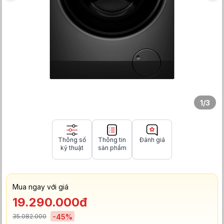
1
/
3
Thông số
Thông tin
Đánh giá
kỹ thuật
sản phẩm
Mua ngay với giá
19.290.000đ
35.082.000
-
45
%