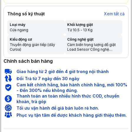
Thông số kỹ thuật
Xem tất cả
Loại máy
Khối lượng giặt
Cửa ngang
Từ 10.5 - 13 Kg
Kiểu động cơ
Công nghệ giặt
Truyền động gián tiếp (dây
Cảm biến trọng lượng đồ giặt
Curoa)
Load Sensor Công nghệ
Hygienic Care giúp loại bỏ vi
khuẩn IntelliDose - phân bổ
Chính sách bán hàng
thông minh Công Nghệ Giặt
Thông Minh Intelligent Wash
Giao hàng từ 2 giờ đến 4 giờ trong nội thành
Làm mới quần áo Vapour
Refresh Công nghệ UltraMix
Đổi Trả từ 7 ngày đến 30 ngày
hoà tan nước giặt hiệu quả
Cam kết chính hãng, bảo hành chính hãng, mới 100%
Công nghệ cảm biến Sensor
- Đền 300% nếu không đúng.
Wash
Thanh toán an toàn nhiều hình thức COD, chuyển
khoản, trả góp
Tối ưu vận hành để giá bán luôn rẻ hơn.
Phục vụ tận tâm để được khách hàng giới thiệu thêm.