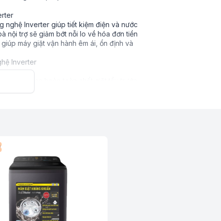
erter
g nghệ Inverter giúp tiết kiệm điện và nước
à nội trợ sẽ giảm bớt nỗi lo về hóa đơn tiền
 giúp máy giặt vận hành êm ái, ổn định và
 năng hòa tan hoàn toàn chất giặt tẩy trước
trong nước lạnh và giữ quần áo bền màu như
 hiện vết bẩn và điều chỉnh thời gian chu kỳ
 chất giặt tẩy.
rọng lượng giặt và thông báo lượng chất
 khả năng tự động điều chỉnh thời gian,
ượng giặt giúp chăm sóc quần áo tối ưu