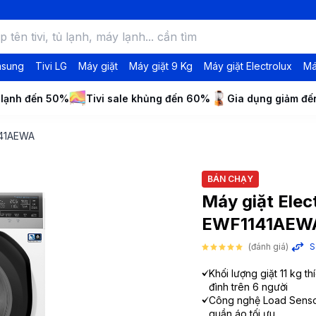
msung
Tivi LG
Máy giặt
Máy giặt 9 Kg
Máy giặt Electrolux
Má
 lạnh đến 50%
Tivi sale khủng đến 60%
Gia dụng giảm đ
1141AEWA
BÁN CHẠY
Máy giặt Elect
EWF1141AEW
(đánh giá)
S
Khối lượng giặt 11 kg t
đình trên 6 người
Công nghệ Load Senso
quần áo tối ưu