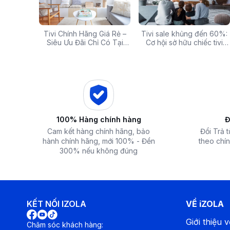
g: Hàng
Tivi Chính Hãng Giá Rẻ –
Các mã báo lỗi thường gặp
Tivi sale khủng đến 60%:
Top 5 tivi 32 inch giá
ấp Giảm
Siêu Ưu Đãi Chỉ Có Tại
của bếp từ và lưu ý khi xử
Cơ hội sở hữu chiếc tivi
chất lượng và đáng 
 iZOLA.VN
Điện Máy iZola
lý
ước mơ với giá hời
nhất hiện nay
100% Hàng chính hàng
Đ
Cam kết hàng chính hãng, bảo
Đổi Trả 
hành chính hãng, mới 100% - Đền
theo chín
300% nếu không đúng
KẾT NỐI IZOLA
VỀ iZOLA
Giới thiệu v
Chăm sóc khách hàng: