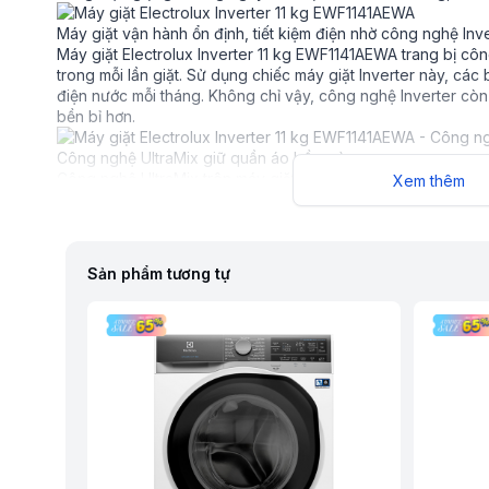
Máy giặt vận hành ổn định, tiết kiệm điện nhờ công nghệ Inv
Máy giặt Electrolux Inverter 11 kg EWF1141AEWA trang bị côn
trong mỗi lần giặt. Sử dụng chiếc máy giặt Inverter này, các b
điện nước mỗi tháng. Không chỉ vậy, công nghệ Inverter còn
bền bỉ hơn.
Công nghệ UltraMix giữ quần áo bền màu
Công nghệ UltraMix trên máy giặt Electrolux Inverter có khả
Xem thêm
khi đưa vào lồng giặt, giúp giặt quần áo hiệu quả ngay cả 
mới.
Sản phẩm tương tự
Cảm biến giặt SensorWash
Máy giặt Electrolux tích hợp cảm biến giặt SensorWash phát
giặt tùy theo độ bẩn của quần áo, giúp loại bỏ đến 80%* cặn
Công nghệ Load Sensor chăm sóc quần áo tối ưu
Công nghệ Load Sensor trên máy giặt có khả năng hiển thị t
giặt tẩy cần thiết cho mỗi lần giặt. Cảm biến Load Sensor có
lượng nước và mức năng lượng tiêu thụ cần thiết theo khối l
những vẫn tiết kiệm năng lượng.