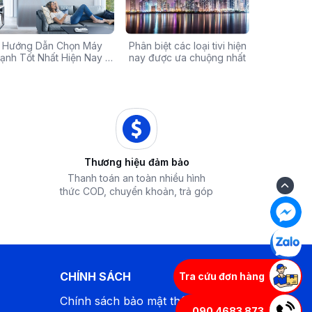
Chính Hãng Giá Rẻ –
Hướng Dẫn Chọn Máy
Tivi sale khủng đến 60%:
Phân biệt các loại tivi hiện
Xả hàng máy 
Các mã báo
 Ưu Đãi Chỉ Có Tại
ạnh Tốt Nhất Hiện Nay –
Cơ hội sở hữu chiếc tivi
nay được ưa chuộng nhất
50% - Cơ hội s
của bếp từ
iêu Chí & Gợi Ý Sản Phẩm
Điện Máy iZola
ước mơ với giá hời
hòa chính hãn
Thương hiệu đảm bảo
Thanh toán an toàn nhiều hình
thức COD, chuyển khoản, trả góp
CHÍNH SÁCH
Tra cứu đơn hàng
Chính sách bảo mật thông tin
090 4683 873