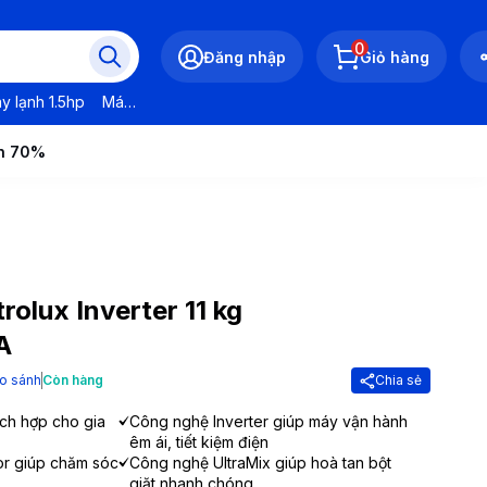
0
Đăng nhập
Giỏ hàng
y lạnh 1.5hp
Máy lạnh LG
Máy lạnh Daikin
Máy lạnh Panasonic
ến 70%
rolux Inverter 11 kg
A
o sánh
Còn hàng
Chia sẻ
hích hợp cho gia
Công nghệ Inverter giúp máy vận hành
êm ái, tiết kiệm điện
r giúp chăm sóc
Công nghệ UltraMix giúp hoà tan bột
giặt nhanh chóng