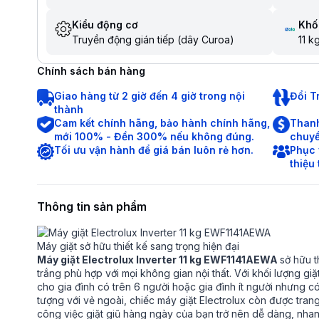
Kiểu động cơ
Khối
Truyền động gián tiếp (dây Curoa)
11 k
Chính sách bán hàng
Giao hàng từ 2 giờ đến 4 giờ trong nội
Đổi T
thành
Cam kết chính hãng, bảo hành chính hãng,
Thanh
mới 100% - Đền 300% nếu không đúng.
chuyể
Tối ưu vận hành để giá bán luôn rẻ hơn.
Phục 
thiệu
Thông tin sản phẩm
Máy giặt sở hữu thiết kế sang trọng hiện đại
Máy giặt Electrolux Inverter 11 kg EWF1141AEWA
sở hữu t
trắng phù hợp với mọi không gian nội thất. Với khối lượng giặ
cho gia đình có trên 6 người hoặc gia đình ít người nhưng c
tượng với vẻ ngoài, chiếc máy giặt Electrolux còn được tran
công việc giặt giũ hàng ngày của bạn trở nên dễ dàng, nha