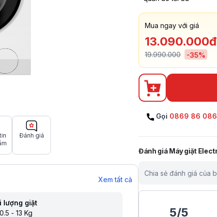
Mua ngay với giá
13.090.000đ
19.990.000
-
35
%
Gọi
0869 86 08
tin
Đánh giá
ẩm
Đánh giá
Máy giặt Elect
Chia sẻ đánh giá của 
Xem tất cả
 lượng giặt
5
/
5
0.5 - 13 Kg