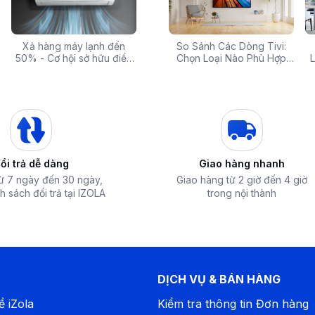
 rẻ,
Xả hàng máy lạnh đến
Top 10 máy lọc nước nóng
Săn Sale Khủng: Hàng
So Sánh Các Dòng Tivi:
Tivi 
mua
50% - Cơ hội sở hữu điều
lạnh tốt nhất đáng mua
Điện Máy Cao Cấp Giảm
Chọn Loại Nào Phù Hợp
Siêu
L
hòa chính hãng giá sốc
nhất hiện nay
Giá Đến 50% Tại iZOLA.VN
Nhất?
T
ổi trả dễ dàng
Giao hàng nhanh
từ 7 ngày đến 30 ngày,
Giao hàng từ 2 giờ đến 4 giờ
h sách đổi trả tại IZOLA
trong nội thành
DỊCH VỤ & BÁN HÀNG
ề iZola
Kiểm tra thông tin Đơn hàng