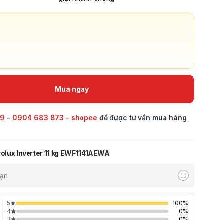
Mua ngay
69
-
0904 683 873 - shopee
để được tư vấn mua hàng
rolux Inverter 11 kg EWF1141AEWA
bạn
5
100
%
4
0
%
3
0
%