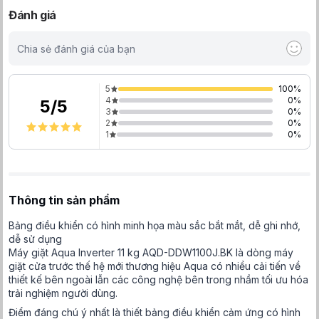
Đánh giá
Chia sẻ đánh giá của bạn
5
100
%
4
0
%
5
/
5
3
0
%
2
0
%
1
0
%
Thông tin sản phẩm
Bảng điều khiển có hình minh họa màu sắc bắt mắt, dễ ghi nhớ,
dễ sử dụng
Máy giặt Aqua Inverter 11 kg AQD-DDW1100J.BK là dòng máy
giặt cửa trước thế hệ mới thương hiệu Aqua có nhiều cải tiến về
thiết kế bên ngoài lẫn các công nghệ bên trong nhầm tối ưu hóa
trải nghiệm người dùng.
Điểm đáng chú ý nhất là thiết bảng điều khiển cảm ứng có hình