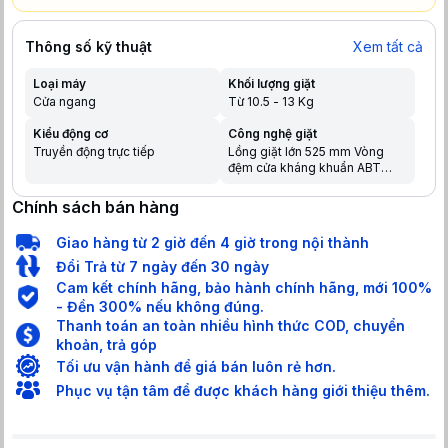
Thông số kỹ thuật
Xem tất cả
Loại máy
Khối lượng giặt
Cửa ngang
Từ 10.5 - 13 Kg
Kiểu động cơ
Công nghệ giặt
Truyền động trực tiếp
Lồng giặt lớn 525 mm Vòng
đệm cửa kháng khuẩn ABT
Smart Dual Spray tự làm sạch
mặt trong cửa Smart Dosing tự
Chính sách bán hàng
động phân bổ nước giặt và
nước xả Lồng giặt Pillow Công
Giao hàng từ 2 giờ đến 4 giờ trong nội thành
nghệ AI Smart Wash
Đổi Trả từ 7 ngày đến 30 ngày
Cam kết chính hãng, bảo hành chính hãng, mới 100%
- Đền 300% nếu không đúng.
Thanh toán an toàn nhiều hình thức COD, chuyển
khoản, trả góp
Tối ưu vận hành để giá bán luôn rẻ hơn.
Phục vụ tận tâm để được khách hàng giới thiệu thêm.