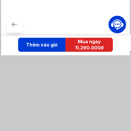
Mua ngay
Thêm vào giỏ
11.290.000đ
KẾT NỐI IZOLA
Tổng đài mua hàng
0869 86 0869
Chăm sóc khách hàng:
Tổng đài hỗ trợ
0904 683 873 - shopee
Email: izolavietnam@gmail.com -
Hotline: