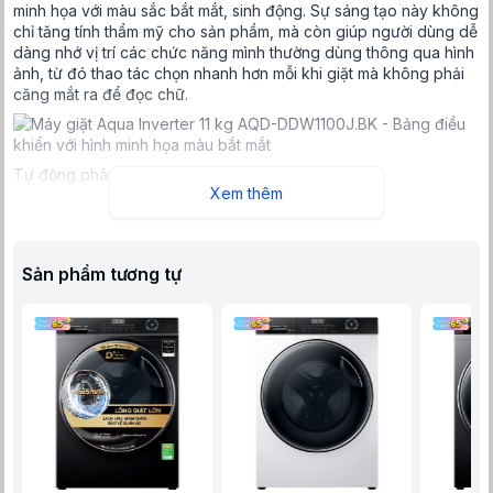
minh họa với màu sắc bắt mắt, sinh động. Sự sáng tạo này không
chỉ tăng tính thẩm mỹ cho sản phẩm, mà còn giúp người dùng dễ
dàng nhớ vị trí các chức năng mình thường dùng thông qua hình
ảnh, từ đó thao tác chọn nhanh hơn mỗi khi giặt mà không phải
căng mắt ra để đọc chữ.
Tự động phân bổ nước giặt xả Smart Dosing
Xem thêm
Máy giặt Aqua 11 kg AQD-DDW1100J.BK hiện đại và tiện nghi với
trang bị ngăn phân bổ nước giặt xả thông minh Smart Dosing.
Với tiện ích này, từ nay bạn sẽ không cần phải đứng thật lâu
trước máy giặt, đau đầu suy nghĩ cân đo đong đếm để tự canh
Sản phẩm tương tự
đổ lượng nước giặt nữa. Thay vào đó, bạn chỉ cần đổ đầy chất
tẩy vào các ngăn chứa, ngăn này sẽ tự phân bổ chất tẩy vừa đủ
theo lượng đồ bạn cho vào.
Công nghệ Inverer tiết kiệm điện, hoạt động êm ái và bền bỉ
Máy giặt Aqua AQD-DDW1100J.BK sử dụng động cơ truyền động