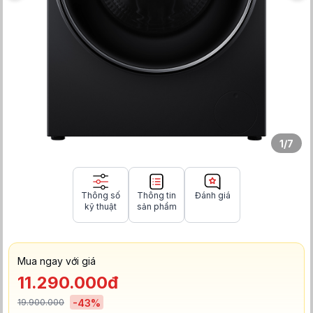
1
/
7
Thông số
Thông tin
Đánh giá
kỹ thuật
sản phẩm
Mua ngay với giá
11.290.000đ
19.900.000
-
43
%