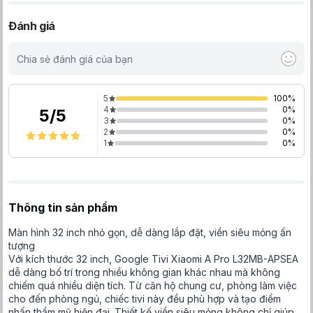
Đánh giá
Chia sẻ đánh giá của bạn
5
100
%
4
0
%
5
/
5
3
0
%
2
0
%
1
0
%
Thông tin sản phẩm
Màn hình 32 inch nhỏ gọn, dễ dàng lắp đặt, viền siêu mỏng ấn
tượng
Với kích thước 32 inch, Google Tivi Xiaomi A Pro L32MB-APSEA
dễ dàng bố trí trong nhiều không gian khác nhau mà không
chiếm quá nhiều diện tích. Từ căn hộ chung cư, phòng làm việc
cho đến phòng ngủ, chiếc tivi này đều phù hợp và tạo điểm
nhấn thẩm mỹ hiện đại. Thiết kế viền siêu mỏng không chỉ giúp