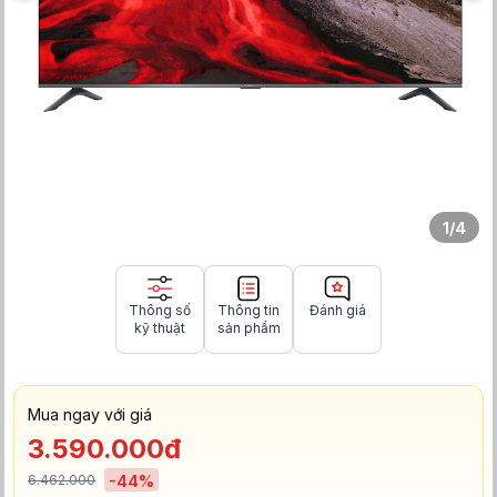
1
/
4
Thông số
Thông tin
Đánh giá
kỹ thuật
sản phẩm
Mua ngay với giá
3.590.000đ
6.462.000
-
44
%