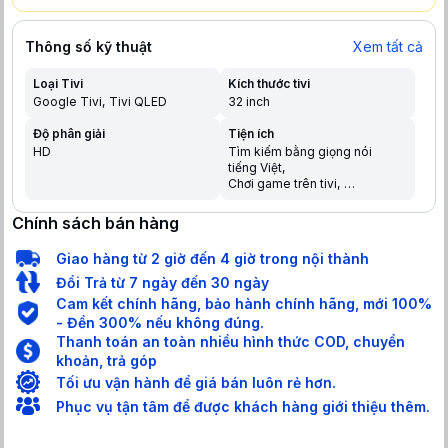
Thông số kỹ thuật
Xem tất cả
Loại Tivi
Kích thước tivi
Google Tivi
Tivi QLED
32 inch
Độ phân giải
Tiện ích
HD
Tìm kiếm bằng giọng nói
tiếng Việt
Chơi game trên tivi
Chia sẻ màn hình điện thoại
lên tivi
Chính sách bán hàng
Trợ lý ảo Google Assistant
Điều khiển bằng điện thoại
Giao hàng từ 2 giờ đến 4 giờ trong nội thành
Tìm kiếm giọng nói trên
YouTube bằng tiếng Việt
Đổi Trả từ 7 ngày đến 30 ngày
Cam kết chính hãng, bảo hành chính hãng, mới 100%
- Đền 300% nếu không đúng.
Thanh toán an toàn nhiều hình thức COD, chuyển
khoản, trả góp
Tối ưu vận hành để giá bán luôn rẻ hơn.
Phục vụ tận tâm để được khách hàng giới thiệu thêm.