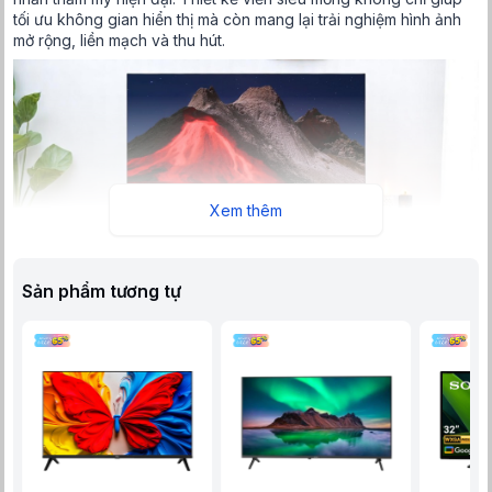
tối ưu không gian hiển thị mà còn mang lại trải nghiệm hình ảnh
mở rộng, liền mạch và thu hút.
Xem thêm
Sản phẩm tương tự
Màn hình 32 inch nhỏ gọn, dễ dàng lắp đặt, viền siêu mỏng ấn
tượng
Từng đường nét của sản phẩm được chế tác tỉ mỉ, khung viền
tinh tế tạo nên sự sang trọng nhưng vẫn giữ được phong cách
tối giản. Với tivi 32 inch, người dùng vẫn hoàn toàn có thể tận
hưởng nội dung một cách trọn vẹn mà không tốn quá nhiều diện
tích lắp đặt.