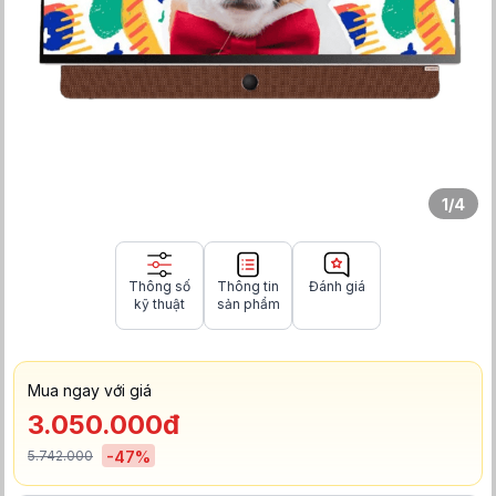
1
/
4
Thông số
Thông tin
Đánh giá
kỹ thuật
sản phẩm
Mua ngay với giá
3.050.000đ
5.742.000
-
47
%