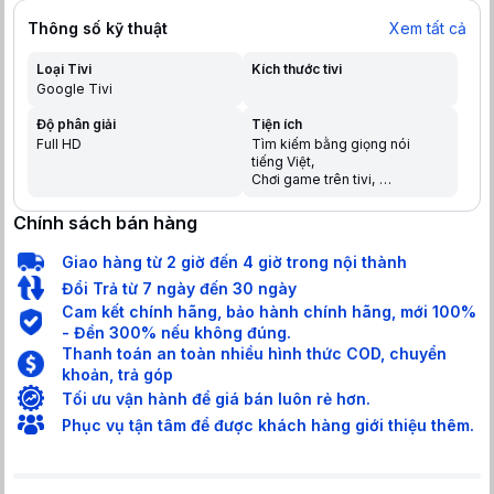
Thông số kỹ thuật
Xem tất cả
Loại Tivi
Kích thước tivi
Google Tivi
Độ phân giải
Tiện ích
Full HD
Tìm kiếm bằng giọng nói
tiếng Việt
Chơi game trên tivi
Chia sẻ màn hình điện thoại
lên tivi
Chính sách bán hàng
Trợ lý ảo Google Assistant
Điều khiển bằng điện thoại
Giao hàng từ 2 giờ đến 4 giờ trong nội thành
Tìm kiếm giọng nói trên
YouTube bằng tiếng Việt
Đổi Trả từ 7 ngày đến 30 ngày
Cam kết chính hãng, bảo hành chính hãng, mới 100%
- Đền 300% nếu không đúng.
Thanh toán an toàn nhiều hình thức COD, chuyển
khoản, trả góp
Tối ưu vận hành để giá bán luôn rẻ hơn.
Phục vụ tận tâm để được khách hàng giới thiệu thêm.