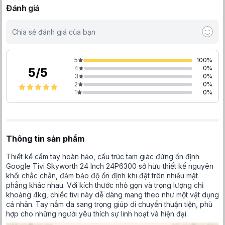
Đánh giá
Chia sẻ đánh giá của bạn
5
100
%
4
0
%
5
/
5
3
0
%
2
0
%
1
0
%
Thông tin sản phẩm
Thiết kế cầm tay hoàn hảo, cấu trúc tam giác đứng ổn định
Google Tivi Skyworth 24 Inch 24P6300 sở hữu thiết kế nguyên
khối chắc chắn, đảm bảo độ ổn định khi đặt trên nhiều mặt
phẳng khác nhau. Với kích thước nhỏ gọn và trọng lượng chỉ
khoảng 4kg, chiếc tivi này dễ dàng mang theo như một vật dụng
cá nhân. Tay nắm da sang trọng giúp di chuyển thuận tiện, phù
hợp cho những người yêu thích sự linh hoạt và hiện đại.