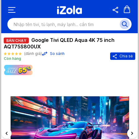
Google Tivi QLED Aqua 4K 75 inch
BÁN CHẠY
AQT75S800UX
(đánh giá)
So sánh
Chia sẻ
Còn hàng