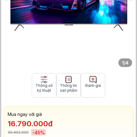
1
/
4
Thông số
Thông tin
Đánh giá
kỹ thuật
sản phẩm
Mua ngay với giá
16.790.000đ
30.402.000
-
45
%