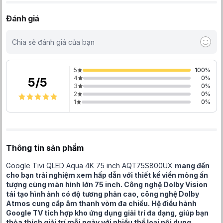
Đánh giá
Chia sẻ đánh giá của bạn
5
100
%
4
0
%
5
/
5
3
0
%
2
0
%
1
0
%
Thông tin sản phẩm
Google Tivi QLED Aqua 4K 75 inch AQT75S800UX
mang đến
cho bạn trải nghiệm xem hấp dẫn với thiết kế viền mỏng ấn
tượng cùng màn hình lớn 75 inch. Công nghệ Dolby Vision
tái tạo hình ảnh có độ tương phản cao, công nghệ Dolby
Atmos cung cấp âm thanh vòm đa chiều. Hệ điều hành
Google TV tích hợp kho ứng dụng giải trí đa dạng, giúp bạn
thỏa thích giải trí mỗi ngày với nhiều thể loại nội dung.