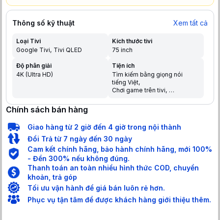
Thông số kỹ thuật
Xem tất cả
Loại Tivi
Kích thước tivi
Google Tivi
Tivi QLED
75 inch
Độ phân giải
Tiện ích
4K (Ultra HD)
Tìm kiếm bằng giọng nói
tiếng Việt
Chơi game trên tivi
Chia sẻ màn hình điện thoại
lên tivi
Chính sách bán hàng
Trợ lý ảo Google Assistant
Điều khiển bằng điện thoại
Giao hàng từ 2 giờ đến 4 giờ trong nội thành
Tìm kiếm giọng nói trên
YouTube bằng tiếng Việt
Đổi Trả từ 7 ngày đến 30 ngày
Cam kết chính hãng, bảo hành chính hãng, mới 100%
- Đền 300% nếu không đúng.
Thanh toán an toàn nhiều hình thức COD, chuyển
khoản, trả góp
Tối ưu vận hành để giá bán luôn rẻ hơn.
Phục vụ tận tâm để được khách hàng giới thiệu thêm.