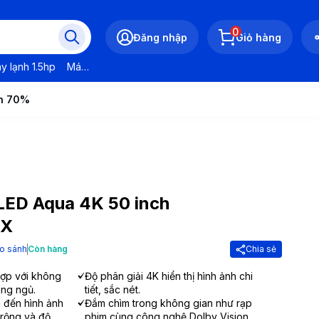
0
Đăng nhập
Giỏ hàng
y lạnh 1.5hp
Máy lạnh LG
Máy lạnh Daikin
Máy lạnh Panasonic
ến 70%
QLED Aqua 4K 50 inch
UX
o sánh
Còn hàng
Chia sẻ
hợp với không
Độ phân giải 4K hiển thị hình ảnh chi
ng ngủ.
tiết, sắc nét.
đến hình ảnh
Đắm chìm trong không gian như rạp
 rộng và độ
phim cùng công nghệ Dolby Vision.