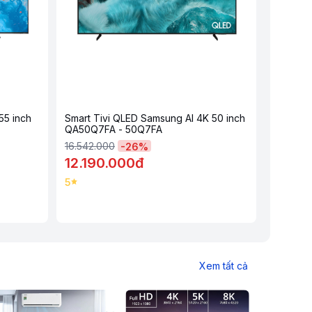
55 inch
Smart Tivi QLED Samsung AI 4K 50 inch
QA50Q7FA - 50Q7FA
16.542.000
-
26
%
12.190.000đ
5
Xem tất cả