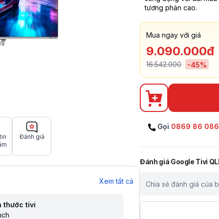
tương phản cao.
Mua ngay với giá
9.090.000đ
16.542.000
-
45
%
Gọi
0869 86 08
tin
Đánh giá
ẩm
Đánh giá
Google Tivi 
Xem tất cả
Chia sẻ đánh giá của 
 thước tivi
nch