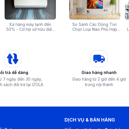
 rẻ,
Xả hàng máy lạnh đến
Top 10 máy lọc nước nóng
Săn Sale Khủng: Hàng
So Sánh Các Dòng Tivi:
Tivi 
mua
50% - Cơ hội sở hữu điều
lạnh tốt nhất đáng mua
Điện Máy Cao Cấp Giảm
Chọn Loại Nào Phù Hợp
Siêu
L
hòa chính hãng giá sốc
nhất hiện nay
Giá Đến 50% Tại iZOLA.VN
Nhất?
T
 chuyển động mượt mà, không tạo ra hiện
động nhanh.
luôn được chính xác nhờ chế độ giảm độ
khung hình trong game để mọi khung hình
ung hình luôn được đồng bộ hóa trong
ng với độ tương phản cao, dải màu hiển thị
ổi trả dễ dàng
Giao hàng nhanh
ện ảnh có độ sáng vượt trội, hình ảnh sắc
từ 7 ngày đến 30 ngày,
Giao hàng từ 2 giờ đến 4 giờ
h sách đổi trả tại IZOLA
trong nội thành
DỊCH VỤ & BÁN HÀNG