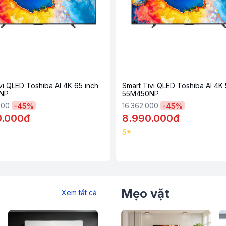
được trang bị bộ xử lý
ARM CA55 Quad-
, mang đến trải nghiệm xem sắc nét.
yền hình, từ đó nâng tầm chất lượng hiển thị
 độ sáng tối đa, hiển thị màu sắc với độ
t vời.
vi QLED Toshiba AI 4K 65 inch
Smart Tivi QLED Toshiba AI 4K 
NP
55M450NP
000
16.362.000
-
45
%
-
45
%
0.000đ
8.990.000đ
5
Mẹo vặt
Xem tất cả