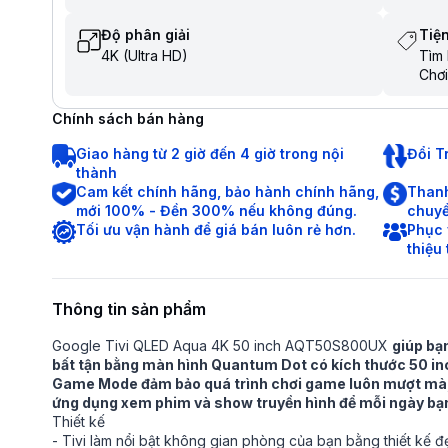
Độ phân giải
Tiện
4K (Ultra HD)
Tìm 
Chơi
Chia
Trợ 
Chính sách bán hàng
Điều
Tìm 
Giao hàng từ 2 giờ đến 4 giờ trong nội
Đổi T
tiến
thành
Cam kết chính hãng, bảo hành chính hãng,
Thanh
mới 100% - Đền 300% nếu không đúng.
chuyể
Tối ưu vận hành để giá bán luôn rẻ hơn.
Phục 
thiệu
Thông tin sản phẩm
Google Tivi QLED Aqua 4K 50 inch AQT50S800UX
giúp bạn
bất tận bằng màn hình Quantum Dot có kích thước 50 inc
Game Mode đảm bảo quá trình chơi game luôn mượt mà, 
ứng dụng xem phim và show truyền hình để mỗi ngày bạn
Thiết kế
- Tivi làm nổi bật không gian phòng của bạn bằng thiết kế 