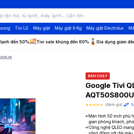
msung
Tivi LG
Máy giặt
Máy giặt 9 Kg
Máy giặt Electrolux
Má
 lạnh đến 50%
Tivi sale khủng đến 60%
Gia dụng giảm đ
S800UX
BÁN CHẠY
Google Tivi 
AQT50S800
(đánh giá)
S
Màn hình 50 inch phù 
gian phòng khách, phò
Công nghệ QLED mang 
sống động với dải màu