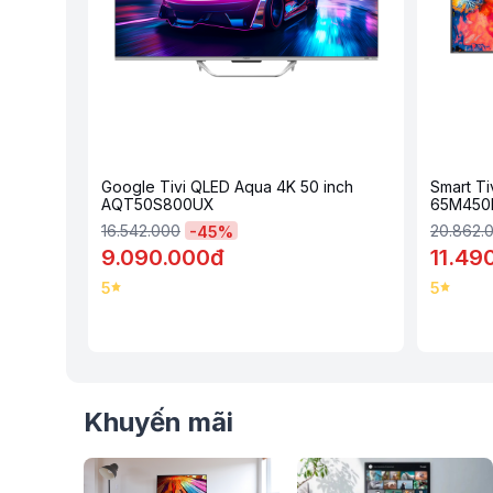
Công nghệ hình ảnh
- Để giải quyết mọi tác vụ liên quan đến hình ảnh, tivi Aqua 
Core with TEE 1.5GHz
. Bộ xử lý này hỗ trợ
độ phân giải 4K
- Công nghệ
HLG
sẽ tối ưu tín hiệu của các chương trình tru
với đầy đủ độ tương phản và dải màu rộng.
- Màn hình tivi sử dụng công nghệ
Quantum Dot
tăng cường
chính xác và độ chi tiết cao, mang lại trải nghiệm thị giác tuyệ
Google Tivi QLED Aqua 4K 50 inch
Smart Ti
AQT50S800UX
65M450
16.542.000
20.862.
-
45
%
9.090.000đ
11.49
5
5
Khuyến mãi