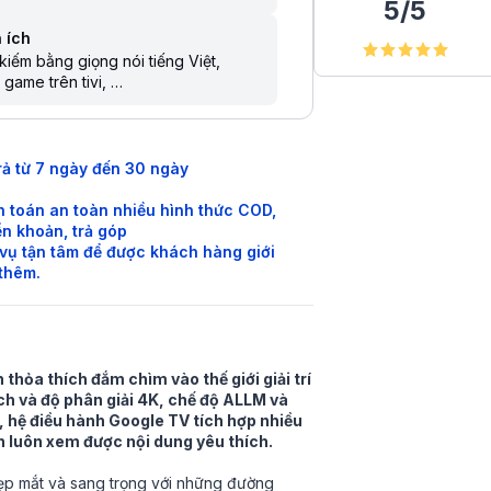
5
/
5
 ích
kiếm bằng giọng nói tiếng Việt
 game trên tivi
 sẻ màn hình điện thoại lên tivi
lý ảo Google Assistant
 khiển bằng điện thoại
kiếm giọng nói trên YouTube bằng
rả từ 7 ngày đến 30 ngày
g Việt
 toán an toàn nhiều hình thức COD,
n khoản, trả góp
vụ tận tâm để được khách hàng giới
 thêm.
 thỏa thích đắm chìm vào thế giới giải trí
h và độ phân giải 4K, chế độ ALLM và
hệ điều hành Google TV tích hợp nhiều
 luôn xem được nội dung yêu thích.
đẹp mắt và sang trọng với những đường