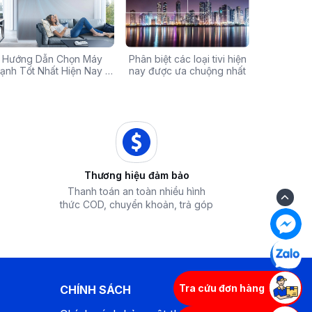
Chính Hãng Giá Rẻ –
Hướng Dẫn Chọn Máy
Tivi sale khủng đến 60%:
Phân biệt các loại tivi hiện
Xả hàng máy 
Các mã báo
 Ưu Đãi Chỉ Có Tại
ạnh Tốt Nhất Hiện Nay –
Cơ hội sở hữu chiếc tivi
nay được ưa chuộng nhất
50% - Cơ hội s
của bếp từ
iêu Chí & Gợi Ý Sản Phẩm
Điện Máy iZola
ước mơ với giá hời
hòa chính hãn
Thương hiệu đảm bảo
Thanh toán an toàn nhiều hình
thức COD, chuyển khoản, trả góp
Tra cứu đơn hàng
CHÍNH SÁCH