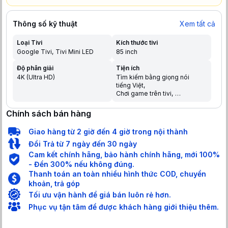
Thông số kỹ thuật
Xem tất cả
Loại Tivi
Kích thước tivi
Google Tivi
Tivi Mini LED
85 inch
Độ phân giải
Tiện ích
4K (Ultra HD)
Tìm kiếm bằng giọng nói
tiếng Việt
Chơi game trên tivi
Chia sẻ màn hình điện thoại
lên tivi
Chính sách bán hàng
Trợ lý ảo Google Assistant
Điều khiển bằng điện thoại
Giao hàng từ 2 giờ đến 4 giờ trong nội thành
Tìm kiếm giọng nói trên
YouTube bằng tiếng Việt
Đổi Trả từ 7 ngày đến 30 ngày
Cam kết chính hãng, bảo hành chính hãng, mới 100%
- Đền 300% nếu không đúng.
Thanh toán an toàn nhiều hình thức COD, chuyển
khoản, trả góp
Tối ưu vận hành để giá bán luôn rẻ hơn.
Phục vụ tận tâm để được khách hàng giới thiệu thêm.