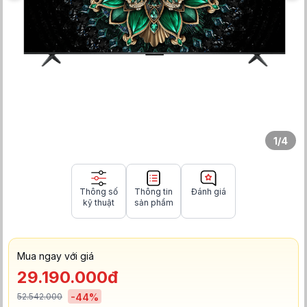
1
/
4
Thông số
Thông tin
Đánh giá
kỹ thuật
sản phẩm
Mua ngay với giá
29.190.000đ
52.542.000
-
44
%