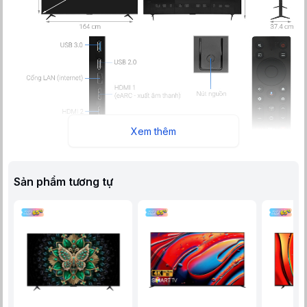
Xem thêm
Sản phẩm tương tự
Google Tivi QD-Mini LED TCL AI 4K 85 inch 85C6K trang bị
công nghệ QD-Mini LED mang lại độ sáng cao, màu sắc rực
rỡ và độ tương phản vượt trội nâng cao trải nghiệm xem trên
màn hình lớn.
Công nghệ QD-Mini LED – Hiển thị hình ảnh rực rỡ và độ tương
phản vượt trội
-
QD-Mini LED
là sự kết hợp giữa đèn nền Mini LED và công