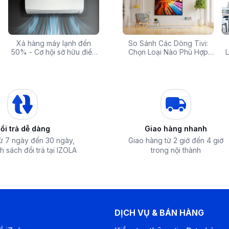
 rẻ,
Xả hàng máy lạnh đến
Top 10 máy lọc nước nóng
Săn Sale Khủng: Hàng
So Sánh Các Dòng Tivi:
Tivi 
mua
50% - Cơ hội sở hữu điều
lạnh tốt nhất đáng mua
Điện Máy Cao Cấp Giảm
Chọn Loại Nào Phù Hợp
Siêu
L
hòa chính hãng giá sốc
nhất hiện nay
Giá Đến 50% Tại iZOLA.VN
Nhất?
T
hoặc 4K nhưng với kích thước 32 inch thì
, tivi Coocaa 32Z85 vẫn có thể đáp ứng tốt
ơi game với màu sắc trung thực và chuyển
ổi trả dễ dàng
Giao hàng nhanh
g cấp với loa kép có tổng công suất 20W,
từ 7 ngày đến 30 ngày,
Giao hàng từ 2 giờ đến 4 giờ
anh vòm sống động. Công nghệ này giúp tái
h sách đổi trả tại IZOLA
trong nội thành
rầm mạnh mẽ, biến phòng khách của bạn thành
DỊCH VỤ & BÁN HÀNG