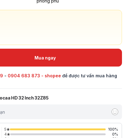
phong phú
Mua ngay
69
-
0904 683 873 - shopee
để được tư vấn mua hàng
oocaa HD 32 Inch 32Z85
bạn
5
100
%
4
0
%