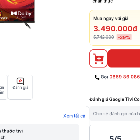
chân thực
Mua ngay với giá
3.490.000đ
5.742.000
-
39
%
Gọi
0869 86 08
tin
Đánh giá
ẩm
Đánh giá
Google Tivi C
Chia sẻ đánh giá của 
Xem tất cả
 thước tivi
5
/
5
nch