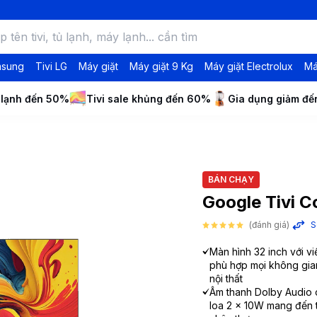
msung
Tivi LG
Máy giặt
Máy giặt 9 Kg
Máy giặt Electrolux
Má
 lạnh đến 50%
Tivi sale khủng đến 60%
Gia dụng giảm đ
BÁN CHẠY
Google Tivi 
(đánh giá)
S
Màn hình 32 inch với v
phù hợp mọi không gi
nội thất
Âm thanh Dolby Audio 
loa 2 x 10W mang đến 