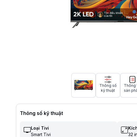
Thông số
Thông 
kỹ thuật
sản ph
Thông số kỹ thuật
Loại Tivi
Kích
Smart Tivi
32 i