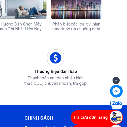
Chính Hãng Giá Rẻ –
Hướng Dẫn Chọn Máy
Tivi sale khủng đến 60%:
Phân biệt các loại tivi hiện
Xả hàng máy 
Các mã báo
 Ưu Đãi Chỉ Có Tại
ạnh Tốt Nhất Hiện Nay –
Cơ hội sở hữu chiếc tivi
nay được ưa chuộng nhất
50% - Cơ hội s
của bếp từ
iêu Chí & Gợi Ý Sản Phẩm
Điện Máy iZola
ước mơ với giá hời
hòa chính hãn
Thương hiệu đảm bảo
Thanh toán an toàn nhiều hình
thức COD, chuyển khoản, trả góp
Tra cứu đơn hàng
CHÍNH SÁCH