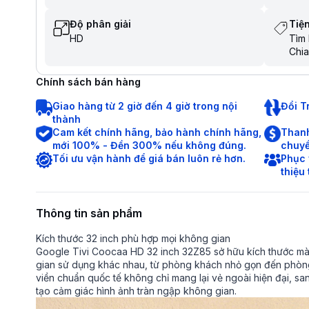
Độ phân giải
Tiện
HD
Tìm 
Chia
Điều
Tìm 
Chính sách bán hàng
tiến
Giao hàng từ 2 giờ đến 4 giờ trong nội
Đổi T
thành
Cam kết chính hãng, bảo hành chính hãng,
Thanh
mới 100% - Đền 300% nếu không đúng.
chuyể
Tối ưu vận hành để giá bán luôn rẻ hơn.
Phục 
thiệu
Thông tin sản phẩm
Kích thước 32 inch phù hợp mọi không gian
Google Tivi Coocaa HD 32 inch 32Z85 sở hữu kích thước màn
gian sử dụng khác nhau, từ phòng khách nhỏ gọn đến phòng
viền chuẩn quốc tế không chỉ mang lại vẻ ngoài hiện đại, sang
tạo cảm giác hình ảnh tràn ngập không gian.