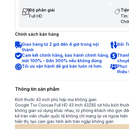
Độ phân giải
Tiện
Full HD
Tìm 
Chơi
Chia
Điều
Chính sách bán hàng
Tìm 
tiến
Giao hàng từ 2 giờ đến 4 giờ trong nội
Đổi T
thành
Cam kết chính hãng, bảo hành chính hãng,
Thanh
mới 100% - Đền 300% nếu không đúng.
chuyể
Tối ưu vận hành để giá bán luôn rẻ hơn.
Phục 
thiệu
Thông tin sản phẩm
Kích thước 43 inch phù hợp mọi không gian
Google Tivi Coocaa Full HD 43 Inch 43Z85 sở hữu kích thước
không gian sử dụng khác nhau, từ phòng khách nhỏ gọn đến
kế tràn viền chuẩn quốc tế không chỉ mang lại vẻ ngoài hiện 
hiển thị, tạo cảm giác hình ảnh tràn ngập không gian.