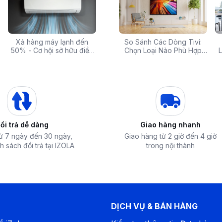
 rẻ,
Xả hàng máy lạnh đến
Top 10 máy lọc nước nóng
Săn Sale Khủng: Hàng
So Sánh Các Dòng Tivi:
Tivi 
mua
50% - Cơ hội sở hữu điều
lạnh tốt nhất đáng mua
Điện Máy Cao Cấp Giảm
Chọn Loại Nào Phù Hợp
Siêu
L
hòa chính hãng giá sốc
nhất hiện nay
Giá Đến 50% Tại iZOLA.VN
Nhất?
T
trên màn hình 43 inch của tivi Coocaa 43Z85
him trên Netflix đến chơi game với màu sắc
g cấp với loa kép có tổng công suất 20W,
ổi trả dễ dàng
Giao hàng nhanh
anh vòm sống động. Công nghệ này giúp tái
từ 7 ngày đến 30 ngày,
Giao hàng từ 2 giờ đến 4 giờ
rầm mạnh mẽ, biến phòng khách của bạn thành
h sách đổi trả tại IZOLA
trong nội thành
DỊCH VỤ & BÁN HÀNG