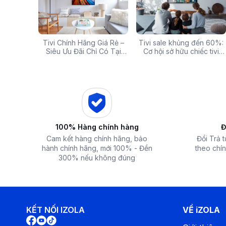
g: Hàng
Tivi Chính Hãng Giá Rẻ –
Các mã báo lỗi thường gặp
Tivi sale khủng đến 60%:
Top 5 tivi 32 inch giá
ấp Giảm
Siêu Ưu Đãi Chỉ Có Tại
của bếp từ và lưu ý khi xử
Cơ hội sở hữu chiếc tivi
chất lượng và đáng 
 iZOLA.VN
Điện Máy iZola
lý
ước mơ với giá hời
nhất hiện nay
Độ phân giải Full HD kết hợp công nghệ HDR10/HLG
Dù không phải là tivi 4K nhưng chất lượng hình ảnh Full HD 
vẫn có thể đáp ứng tốt nhu cầu giải trí hàng ngày, từ xem p
trung thực và chuyển động mượt mà.
Âm thanh Dolby Audio sống động hơn, lan tỏa hơn
Hệ thống âm thanh của Google Tivi Coocaa 43Z85 được nân
100% Hàng chính hàng
Đ
đồng thời hỗ trợ công nghệ Dolby Audio để mang đến âm th
Cam kết hàng chính hãng, bảo
Đổi Trả 
tạo âm thanh chi tiết, từ tiếng nói rõ ràng đến những âm t
hành chính hãng, mới 100% - Đền
theo chín
một rạp chiếu phim thu nhỏ.
300% nếu không đúng
KẾT NỐI IZOLA
VỀ iZOLA