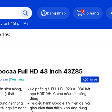
0
Đăng nhập
Giỏ hàng
y lạnh 1.5hp
Máy lạnh LG
Máy lạnh Daikin
Máy lạnh Panasonic
ến 70%
oocaa Full HD 43 Inch 43Z85
o sánh
Còn hàng
Chia sẻ
iền siêu mỏng,
Độ phân giải FUll HD 1920 x 1080 kết
 nội thất
hợp HDR10/HLG cho màu sắc sống
động
cùng hệ thống
Hệ điều hành Google TV hiện đại với
trải nghiệm nghe
giao diện thân thiện, kho ứng dụng