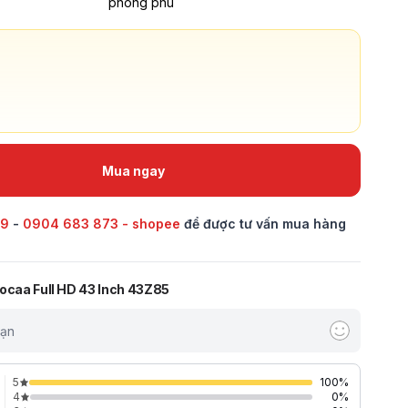
phong phú
Mua ngay
69
-
0904 683 873 - shopee
để được tư vấn mua hàng
oocaa Full HD 43 Inch 43Z85
bạn
5
100
%
4
0
%