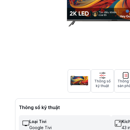
Thông số
Thông 
kỹ thuật
sản ph
Thông số kỹ thuật
Loại Tivi
Kích
Google Tivi
43 i