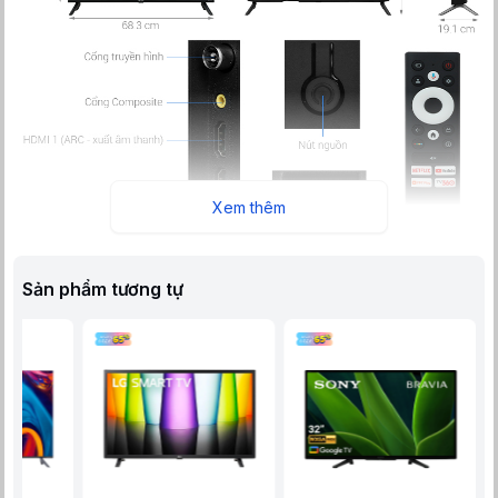
Xem thêm
Sản phẩm tương tự
Google Tivi Casper 32 inch 32HGK610 là lựa chọn phù hợp
cho người dùng đang tìm kiếm một chiếc tivi nhỏ gọn, sử
dụng đơn giản và tích hợp hệ điều hành thông minh. Với độ
phân giải HD cùng hệ sinh thái Google TV hiện đại, mẫu tivi
này đáp ứng tốt nhu cầu giải trí cơ bản trong không gian như
phòng ngủ, phòng làm việc cá nhân.