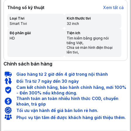
Thông số kỹ thuật
Xem tất cả
Loại Tivi
Kích thước tivi
Smart Tivi
32 inch
Độ phân giải
Tiện ích
HD
Tìm kiếm bằng giọng nói
tiếng Việt
Chia sẻ màn hình điện thoại
lên tivi
Trợ lý ảo Google Assistant
Điều khiển bằng điện thoại
Chính sách bán hàng
Tìm kiếm giọng nói trên
YouTube bằng tiếng Việt
Giao hàng từ 2 giờ đến 4 giờ trong nội thành
Đổi Trả từ 7 ngày đến 30 ngày
Cam kết chính hãng, bảo hành chính hãng, mới 100%
- Đền 300% nếu không đúng.
Thanh toán an toàn nhiều hình thức COD, chuyển
khoản, trả góp
Tối ưu vận hành để giá bán luôn rẻ hơn.
Phục vụ tận tâm để được khách hàng giới thiệu thêm.