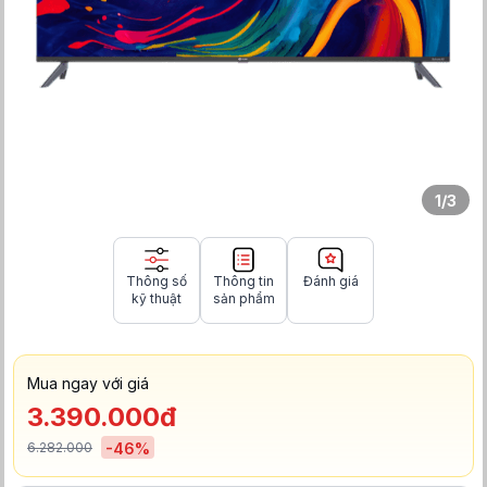
1
/
3
Thông số
Thông tin
Đánh giá
kỹ thuật
sản phẩm
Mua ngay với giá
3.390.000đ
6.282.000
-
46
%