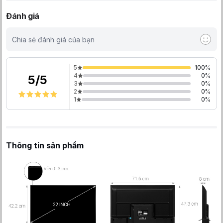
Đánh giá
Chia sẻ đánh giá của bạn
5
100
%
4
0
%
5
/
5
3
0
%
2
0
%
1
0
%
Thông tin sản phẩm