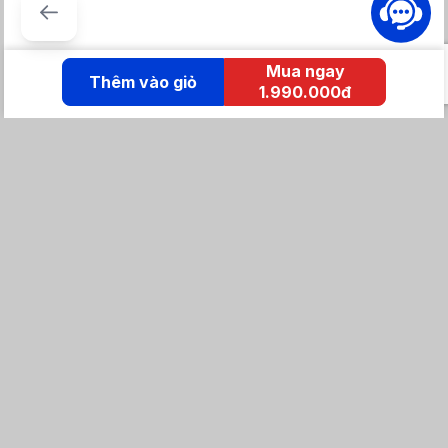
Mua ngay
Thêm vào giỏ
1.990.000đ
KẾT NỐI IZOLA
Tổng đài mua hàng
0869 86 0869
Chăm sóc khách hàng:
Tổng đài hỗ trợ
0904 683 873 - shopee
Email: izolavietnam@gmail.com -
Hotline:
Tra cứu đơn hàng
Khuyến mãi / Tin tức