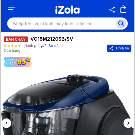
VC18M2120SB/SV
BÁN CHẠY
(đánh giá)
So sánh
Chia sẻ
Còn hàng