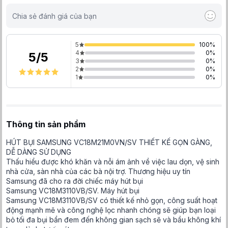
Chia sẻ đánh giá của bạn
5
100
%
4
0
%
5
/
5
3
0
%
2
0
%
1
0
%
Thông tin sản phẩm
HÚT BỤI SAMSUNG VC18M21M0VN/SV THIẾT KẾ GỌN GÀNG,
DỄ DÀNG SỬ DỤNG
Thấu hiểu được khó khăn và nỗi ám ảnh về việc lau dọn, vệ sinh
nhà cửa, sàn nhà của các bà nội trợ. Thương hiệu uy tín
Samsung đã cho ra đời chiếc máy hút bụi
Samsung VC18M3110VB/SV. Máy hút bụi
Samsung VC18M3110VB/SV có thiết kế nhỏ gọn, công suất hoạt
động mạnh mẽ và công nghệ lọc nhanh chóng sẽ giúp bạn loại
bỏ tối đa bụi bẩn đem đến không gian sạch sẽ và bầu không khí