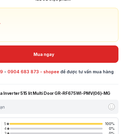
đ
Mua ngay
69
-
0904 683 873 - shopee
để được tư vấn mua hàng
ba Inverter 515 lít Multi Door GR-RF675WI-PMV(06)-MG
bạn
5
100
%
4
0
%
3
0
%