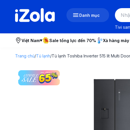
Danh mục
Tivi sa
Việt Nam
Sale tổng lực đến 70%
Xả hàng máy
Trang chủ
/
Tủ lạnh
/
Tủ lạnh Toshiba Inverter 515 lít Multi