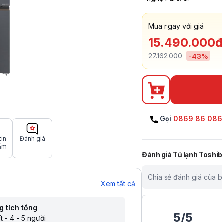
Mua ngay với giá
15.490.000
27.162.000
-
43
%
Gọi
0869 86 08
tin
Đánh giá
ẩm
Đánh giá
Tủ lạnh Toshi
Chia sẻ đánh giá của 
Xem tất cả
g tích tổng
5
/
5
ít - 4 - 5 người