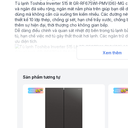
Tủ lạnh Toshiba Inverter 515 lít GR-RF675WI-PMV(06)-MG cử
và ngăn đá siêu rộng, ngăn mát nằm phía trên giúp bạn dễ 
dùng mà không cần cúi xuống tìm kiếm nhiều. Các đường nét
thiết kế 10 lớp thép, chống gỉ sét, hạn chế trầy xước, chống
thêm sự hiện đại, thời thượng cho không gian bếp.
Dễ dàng điều chỉnh và quan sát nhiệt độ bên trong tủ lạnh
tủ, hạn chế việc mở tủ gây thất thoát hơi lạnh. Các ngăn trữ 
ưu diện tích.
Cửa tủ lạnh GR-RF675WI-PMV(06)-MG chất liệu Morandi độc
Xem thêm
Lấy nước ngoài tiện lợi với tủ lạnh Toshiba GR-RF675
Hộc chứa nước bên trong tủ và vòi lấy nước được đặt ngay 
nước mát lạnh và thưởng thức ngay lập tức mà không cần đón
Sản phẩm tương tự
năng.
Ngăn điều chỉnh linh hoạt Flexible Zone
Tủ lạnh Toshiba GR-RF675WI-PMV(06)-MG được trang bị ngăn
Zone để phù hợp với những nhu cầu lưu trữ khác nhau. Chức
lợi, dễ sử dụng, thích hợp khi cần chuẩn bị những buổi tiệc 
chỉnh 3 chế độ chuyển đổi:
-1 ℃ ~ 1 ℃:
đông mềm để bảo quản thịt, cá đến 3 ngày
1~ 0°C:
Thích hợp để lưu trữ, làm lạnh nhanh đồ uống.