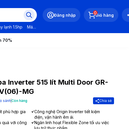
0
Đăng nhập
Giỏ hàng
y lạnh 1.5hp
Máy lạnh LG
Máy lạnh Daikin
Máy lạnh Panasonic
ến 70%
a Inverter 515 lít Multi Door GR-
V(06)-MG
o sánh
Còn hàng
Chia sẻ
ít phù hợp gia
Công nghệ Origin Inverter tiết kiệm
điện, vận hành êm ái.
u quả với công
Ngăn linh hoạt Flexible Zone tối ưu việc
lưu trữ thực phẩm.