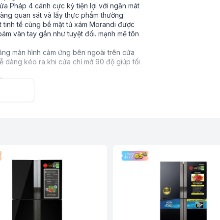
a Pháp 4 cánh cực kỳ tiện lợi với ngăn mát
dàng quan sát và lấy thực phẩm thường
 tinh tế cùng bề mặt tủ xám Morandi được
 bám vân tay gần như tuyệt đối. mạnh mẽ tôn
 bằng màn hình cảm ứng bên ngoài trên cửa
dễ dàng kéo ra khi cửa chỉ mở 90 độ giúp tối
 đáo 10 lớp
WI-PMV(06)-MG
ngoài cửa tủ giúp người dùng dễ dàng lấy
g mở cửa tủ mất thời gian và hao phí điện
 kéo điều chỉnh linh hoạt Flexible
 năng hẹn giờ làm lạnh nhanh đồ uống tiện
cùng gia đình và bạn bè. Bạn có thể tùy