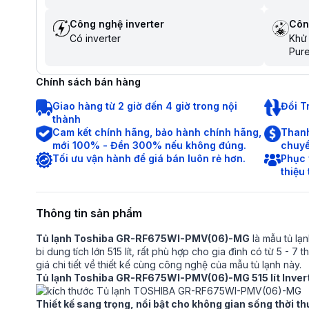
Công nghệ inverter
Côn
Có inverter
Khử 
Pure
Chính sách bán hàng
Giao hàng từ 2 giờ đến 4 giờ trong nội
Đổi T
thành
Cam kết chính hãng, bảo hành chính hãng,
Thanh
mới 100% - Đền 300% nếu không đúng.
chuyể
Tối ưu vận hành để giá bán luôn rẻ hơn.
Phục 
thiệu
Thông tin sản phẩm
Tủ lạnh Toshiba GR-RF675WI-PMV(06)-MG
là mẫu tủ lạ
bi dung tích lớn 515 lít, rất phù hợp cho gia đình có từ 5 - 7
giá chi tiết về thiết kế cùng công nghệ của mẫu tủ lạnh này.
Tủ lạnh Toshiba GR-RF675WI-PMV(06)-MG 515 lít Inver
Thiết kế sang trọng, nổi bật cho không gian sống thời t