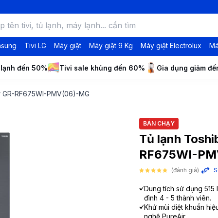
msung
Tivi LG
Máy giặt
Máy giặt 9 Kg
Máy giặt Electrolux
Má
 lạnh đến 50%
Tivi sale khủng đến 60%
Gia dụng giảm đ
 Door GR-RF675WI-PMV(06)-MG
BÁN CHẠY
Tủ lạnh Toshib
RF675WI-PM
(đánh giá)
S
Dung tích sử dụng 515 l
đình 4 - 5 thành viên.
Khử mùi diệt khuẩn hiệ
nghệ PureAir.