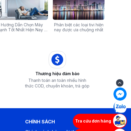
Chính Hãng Giá Rẻ –
Hướng Dẫn Chọn Máy
Tivi sale khủng đến 60%:
Phân biệt các loại tivi hiện
Xả hàng máy 
Các mã báo
 Ưu Đãi Chỉ Có Tại
ạnh Tốt Nhất Hiện Nay –
Cơ hội sở hữu chiếc tivi
nay được ưa chuộng nhất
50% - Cơ hội s
của bếp từ
iêu Chí & Gợi Ý Sản Phẩm
Điện Máy iZola
ước mơ với giá hời
hòa chính hãn
Thương hiệu đảm bảo
Thanh toán an toàn nhiều hình
thức COD, chuyển khoản, trả góp
Tra cứu đơn hàng
CHÍNH SÁCH