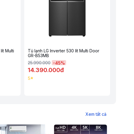
ít Multi
Tủ lạnh LG Inverter 530 lít Multi Door
Tủ lạnh 
GR-B53MB
InstaVi
25.990.000
35.990.
-
45
%
14.390.000đ
26.09
5
5
Xem tất cả