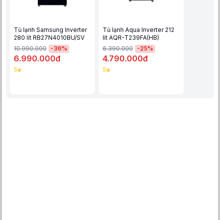
ứng tốt cho nhu cầu lưu trữ thực phẩm của các hộ gia đình từ
2 -
3 người
.
Tủ lạnh Samsung Inverter
Tủ lạnh Aqua Inverter 212
280 lít RB27N4010BU/SV
lít AQR-T239FA(HB)
-
36
%
-
25
%
10.990.000
6.390.000
6.990.000đ
4.790.000đ
5
5
Ngăn đá
Ngăn đá được thiết kế
dung tích lớn đến
61 lít
, chia làm 2 ngăn
và 2 khay chứa nằm ở phía bên cánh cửa tủ.
Ngăn lạnh
Ngăn lạnh có
dung tích 119 lít
, gồm có 1 ngăn Cooling Zone
0°C, chia làm 2 ngăn và 1 hộc đựng rau củ quả. Ngoài ra, bên