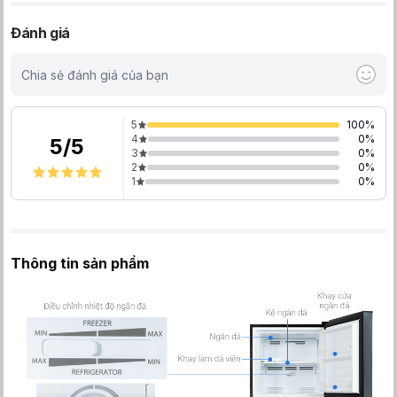
Đánh giá
Chia sẻ đánh giá của bạn
5
100
%
4
0
%
5
/
5
3
0
%
2
0
%
1
0
%
Thông tin sản phẩm