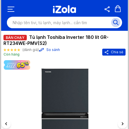
Tủ lạnh Toshiba Inverter 180 lít GR-
BÁN CHẠY
RT234WE-PMV(52)
(đánh giá)
So sánh
Chia sẻ
Còn hàng