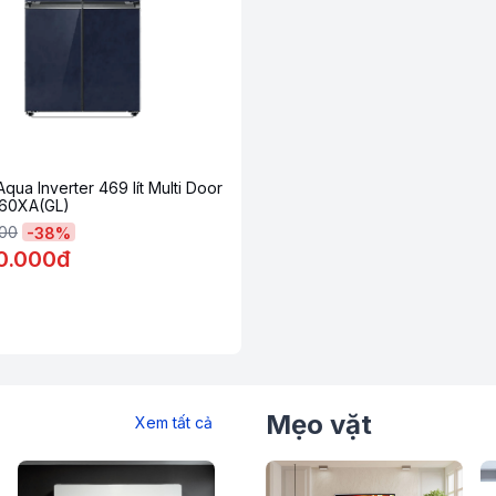
on và bộ lọc với các phân tử Ag+Cu Nano
và các ion này sẽ bám vào vi khuẩn, nấm
ột cách hiệu quả.
m bộ lọc với các phân tử Ag+Cu Nano giúp
luôn thoáng mát, sạch khuẩn an toàn cho sức
Aqua Inverter 469 lít Multi Door
60XA(GL)
000
-
38
%
0.000đ
Mẹo vặt
Xem tất cả