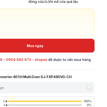
đóng cửa tủ khi mở cửa quá lâu
Mua ngay
69
-
0904 683 873 - shopee
để được tư vấn mua hàng
 Inverter 401 lít Multi Door SJ-FXP480VG-CH
bạn
5
100
%
4
0
%