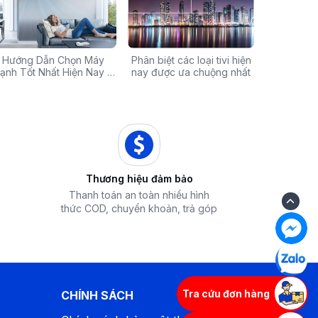
Chính Hãng Giá Rẻ –
Hướng Dẫn Chọn Máy
Tivi sale khủng đến 60%:
Phân biệt các loại tivi hiện
Xả hàng máy 
Các mã báo
 Ưu Đãi Chỉ Có Tại
ạnh Tốt Nhất Hiện Nay –
Cơ hội sở hữu chiếc tivi
nay được ưa chuộng nhất
50% - Cơ hội s
của bếp từ
iêu Chí & Gợi Ý Sản Phẩm
Điện Máy iZola
ước mơ với giá hời
hòa chính hãn
Thương hiệu đảm bảo
Thanh toán an toàn nhiều hình
thức COD, chuyển khoản, trả góp
Tra cứu đơn hàng
CHÍNH SÁCH