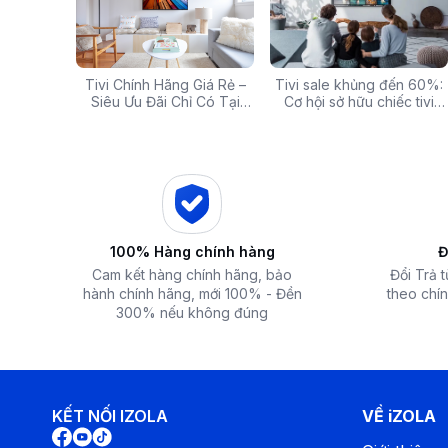
g: Hàng
Tivi Chính Hãng Giá Rẻ –
Các mã báo lỗi thường gặp
Tivi sale khủng đến 60%:
Top 5 tivi 32 inch giá
ấp Giảm
Siêu Ưu Đãi Chỉ Có Tại
của bếp từ và lưu ý khi xử
Cơ hội sở hữu chiếc tivi
chất lượng và đáng 
Làm đông thực phẩm nhanh chóng với chế độ làm đông nha
 iZOLA.VN
Điện Máy iZola
lý
ước mơ với giá hời
nhất hiện nay
Chế độ này có khả năng đưa nhiệt độ ngăn đông xuống -2
bảo quản thực phẩm tốt hơn và giúp làm đá nhanh hơn đáp ứ
100% Hàng chính hàng
Đ
Cam kết hàng chính hãng, bảo
Đổi Trả 
hành chính hãng, mới 100% - Đền
theo chín
300% nếu không đúng
KẾT NỐI IZOLA
VỀ iZOLA