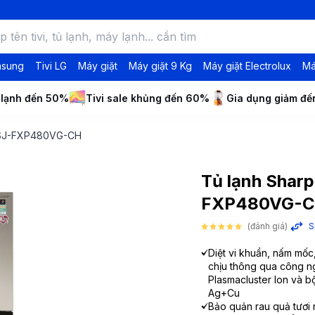
msung
Tivi LG
Máy giặt
Máy giặt 9 Kg
Máy giặt Electrolux
Má
 lạnh đến 50%
Tivi sale khủng đến 60%
Gia dụng giảm đ
or SJ-FXP480VG-CH
Tủ lạnh Sharp 
FXP480VG-
(đánh giá)
S
Diệt vi khuẩn, nấm mốc
chịu thông qua công n
Plasmacluster Ion và b
Ag+Cu
Bảo quản rau quả tươi