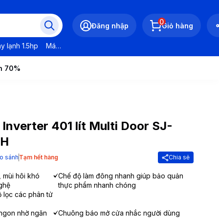
0
Đăng nhập
Giỏ hàng
y lạnh 1.5hp
Máy lạnh LG
Máy lạnh Daikin
Máy lạnh Panasonic
ến 70%
Inverter 401 lít Multi Door SJ-
CH
o sánh
Tạm hết hàng
Chia sẻ
, mùi hôi khó
Chế độ làm đông nhanh giúp bảo quản
ghệ
thực phẩm nhanh chóng
ộ lọc các phân tử
 ngon nhờ ngăn
Chuông báo mở cửa nhắc người dùng