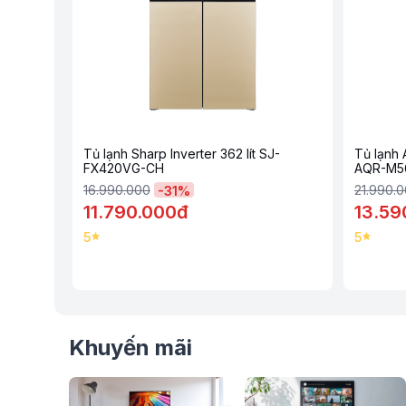
Loại bỏ mùi hôi và vi khuẩn nhờ công nghệ Plasmacluster I
Plasmacluster Ion sẽ giải phóng các ion âm với mật độ cao 
mốc làm phá hủy cấu trúc của chúng giúp loại bỏ vi khuẩn m
Bên cạnh đó chiếc tủ lạnh Sharp này còn được trang bị thê
giữ lại các vi khuẩn gây mùi có kích thước nhỏ giữ tủ lạnh 
khỏe.
Tủ lạnh Sharp Inverter 362 lít SJ-
Tủ lạnh 
FX420VG-CH
AQR-M5
16.990.000
21.990.
-
31
%
11.790.000đ
13.59
5
5
Khuyến mãi