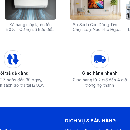
 rẻ,
Xả hàng máy lạnh đến
Top 10 máy lọc nước nóng
Săn Sale Khủng: Hàng
So Sánh Các Dòng Tivi:
Tivi 
mua
50% - Cơ hội sở hữu điều
lạnh tốt nhất đáng mua
Điện Máy Cao Cấp Giảm
Chọn Loại Nào Phù Hợp
Siêu
L
nh
hòa chính hãng giá sốc
nhất hiện nay
Giá Đến 50% Tại iZOLA.VN
Nhất?
T
5⁰C làm đông thực phẩm nhanh chóng giúp
ng tốt nhu cầu sử dụng của bạn.
ổi trả dễ dàng
Giao hàng nhanh
từ 7 ngày đến 30 ngày,
Giao hàng từ 2 giờ đến 4 giờ
h sách đổi trả tại IZOLA
trong nội thành
DỊCH VỤ & BÁN HÀNG