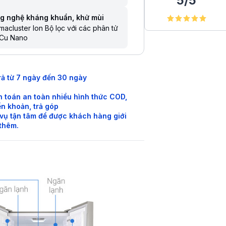
5
/
5
g nghệ kháng khuẩn, khử mùi
macluster Ion Bộ lọc với các phân tử
Cu Nano
rả từ 7 ngày đến 30 ngày
 toán an toàn nhiều hình thức COD,
n khoản, trả góp
vụ tận tâm để được khách hàng giới
 thêm.