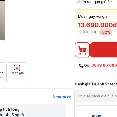
chứa rau quả giữ ẩm
Mua ngay với giá
13.690.000đ
19.990.000
-
32
%
Gọi
0869 86 08
tin
Đánh giá
ẩm
Đánh giá
Tủ lạnh Sharp
Chia sẻ đánh giá của 
Xem tất cả
g tích tổng
lít - 4 - 5 người